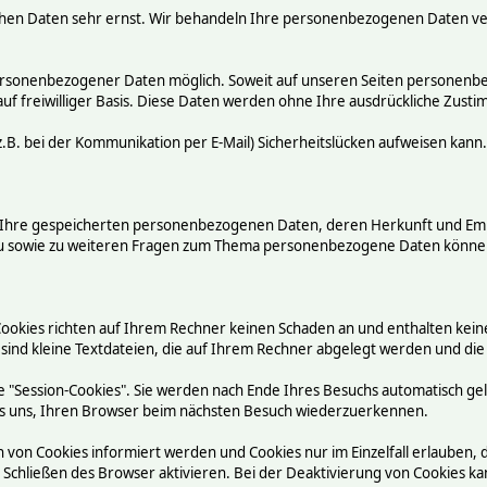
chen Daten sehr ernst. Wir behandeln Ihre personenbezogenen Daten ve
ersonenbezogener Daten möglich. Soweit auf unseren Seiten personenbez
auf freiwilliger Basis. Diese Daten werden ohne Ihre ausdrückliche Zust
.B. bei der Kommunikation per E-Mail) Sicherheitslücken aufweisen kann.
ber Ihre gespeicherten personenbezogenen Daten, deren Herkunft und E
rzu sowie zu weiteren Fragen zum Thema personenbezogene Daten können
Cookies richten auf Ihrem Rechner keinen Schaden an und enthalten kein
 sind kleine Textdateien, die auf Ihrem Rechner abgelegt werden und die
 "Session-Cookies". Sie werden nach Ende Ihres Besuchs automatisch ge
n es uns, Ihren Browser beim nächsten Besuch wiederzuerkennen.
n von Cookies informiert werden und Cookies nur im Einzelfall erlauben,
chließen des Browser aktivieren. Bei der Deaktivierung von Cookies kann