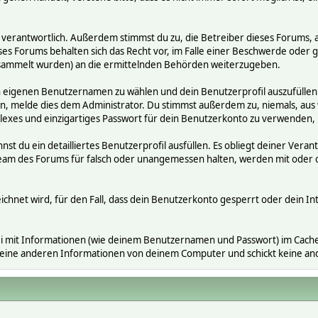
räge verantwortlich. Außerdem stimmst du zu, die Betreiber dieses Foru
ses Forums behalten sich das Recht vor, im Falle einer Beschwerde oder ge
ammelt wurden) an die ermittelnden Behörden weiterzugeben.
en eigenen Benutzernamen zu wählen und dein Benutzerprofil auszufüllen
gen, melde dies dem Administrator. Du stimmst außerdem zu, niemals, a
exes und einzigartiges Passwort für dein Benutzerkonto zu verwenden,
nnst du ein detailliertes Benutzerprofil ausfüllen. Es obliegt deiner V
s Team des Forums für falsch oder unangemessen halten, werden mit ode
ichnet wird, für den Fall, dass dein Benutzerkonto gesperrt oder dein In
i mit Informationen (wie deinem Benutzernamen und Passwort) im Cache-
 keine anderen Informationen von deinem Computer und schickt keine a