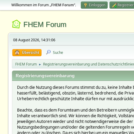
Willkommen im Forum „
FHEM Forum
“.
Einloggen
Registrie
FHEM Forum
08 August 2026, 14:31:06
Übersicht
Suche
FHEM Forum
Registrierungsvereinbarung und Datenschutzrichtlinie
►
Registrierungsvereinbarung
Durch die Nutzung dieses Forums stimmst du zu, keine Inhalte 
hasserfüllt, belästigend, obszön, lästernd, bedrohend, die Pri
Urheberrechtlich geschützte Inhalte dürfen nur mit ausdrückli
Beachte, dass es dem Forumteam und den Betreibern unmöglich i
Inhalte verantwortlich sind. Wir können die Richtigkeit, Vollst
jeweiligen Autoren wieder und nicht notwendigerweise die der 
Nutzungsbedingungen und/oder die geltenden Forumregeln verst
ändern oder zu löschen. Da es sich hierbei um ein manuelles Vor