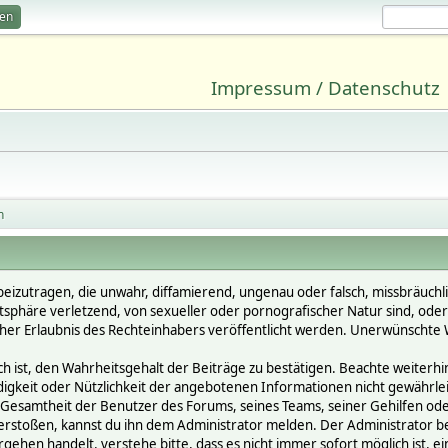
ren
Impressum / Datenschutz
n
beizutragen, die unwahr, diffamierend, ungenau oder falsch, missbräuchl
vatsphäre verletzend, von sexueller oder pornografischer Natur sind, ode
cher Erlaubnis des Rechteinhabers veröffentlicht werden. Unerwünschte W
st, den Wahrheitsgehalt der Beiträge zu bestätigen. Beachte weiterhin, 
ändigkeit oder Nützlichkeit der angebotenen Informationen nicht gewährle
Gesamtheit der Benutzer des Forums, seines Teams, seiner Gehilfen oder 
oßen, kannst du ihn dem Administrator melden. Der Administrator behält
gehen handelt, verstehe bitte, dass es nicht immer sofort möglich ist, e