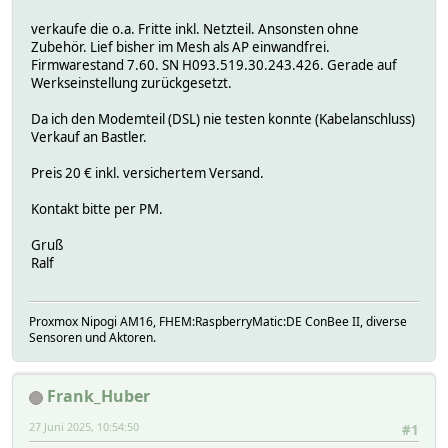
verkaufe die o.a. Fritte inkl. Netzteil. Ansonsten ohne
Zubehör. Lief bisher im Mesh als AP einwandfrei.
Firmwarestand 7.60. SN H093.519.30.243.426. Gerade auf
Werkseinstellung zurückgesetzt.
Da ich den Modemteil (DSL) nie testen konnte (Kabelanschluss)
Verkauf an Bastler.
Preis 20 € inkl. versichertem Versand.
Kontakt bitte per PM.
Gruß
Ralf
Proxmox Nipogi AM16, FHEM:RaspberryMatic:DE ConBee II, diverse
Sensoren und Aktoren.
Frank_Huber
27 Juni 2025, 10:54:50
#1