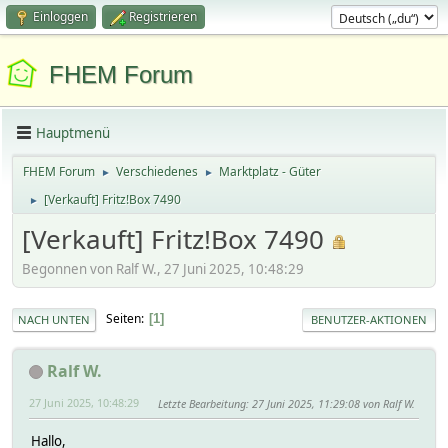
Einloggen
Registrieren
FHEM Forum
Hauptmenü
FHEM Forum
Verschiedenes
Marktplatz - Güter
►
►
[Verkauft] Fritz!Box 7490
►
[Verkauft] Fritz!Box 7490
Begonnen von Ralf W., 27 Juni 2025, 10:48:29
Seiten
1
NACH UNTEN
BENUTZER-AKTIONEN
Ralf W.
27 Juni 2025, 10:48:29
Letzte Bearbeitung
: 27 Juni 2025, 11:29:08 von Ralf W.
Hallo,