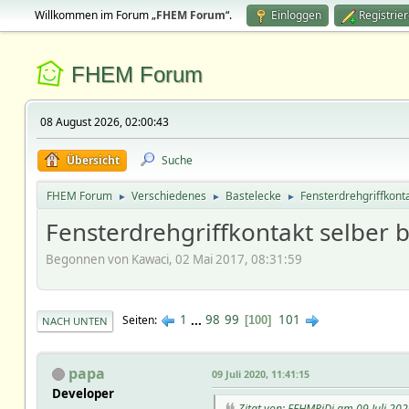
Willkommen im Forum „
FHEM Forum
“.
Einloggen
Registrie
FHEM Forum
08 August 2026, 02:00:43
Übersicht
Suche
FHEM Forum
Verschiedenes
Bastelecke
Fensterdrehgriffkont
►
►
►
Fensterdrehgriffkontakt selber 
Begonnen von Kawaci, 02 Mai 2017, 08:31:59
1
...
98
99
101
Seiten
100
NACH UNTEN
papa
09 Juli 2020, 11:41:15
Developer
Zitat von: FEHMPiDi am 09 Juli 202