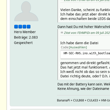
Vielen Danke, scheint zu funkt
Ich habe das jetzt aber direkt
dem einschalten beide LEDS d
Dann hast Du mit hoher Wahrschnli
Hero Member
Zitat von: FEHMPiDi am 09 Juli 202
Beiträge: 2.083
Gespeichert
Ich habe dann die Datei
Code
Auswählen
HM-SEC-RHS.ino.with_bootloa
genommen und direkt geflasht
Das hat jetzt mal funktioniert.
Ich weiß nicht ob das so sein 
Datei richtig deute, oder? D.h
Das mit der Battery kann sein. W
Keine Ahnung, wie der Dateiname d
BananaPi + CUL868 + CUL433 + HM-U