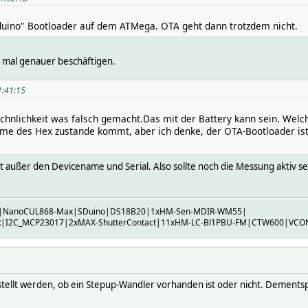
duino" Bootloader auf dem ATMega. OTA geht dann trotzdem nicht.
 mal genauer beschäftigen.
1:41:15
hnlichkeit was falsch gemacht.Das mit der Battery kann sein. Wel
me des Hex zustande kommt, aber ich denke, der OTA-Bootloader ist n
 außer den Devicename und Serial. Also sollte noch die Messung aktiv sein
M|NanoCUL868-Max|SDuino|DS18B20|1xHM-Sen-MDIR-WM55|
I2C_MCP23017|2xMAX-ShutterContact|11xHM-LC-Bl1PBU-FM|CTW600|VCON
tellt werden, ob ein Stepup-Wandler vorhanden ist oder nicht. Dements