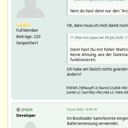
Nein du hast dann nur den "Ar
OK, dann muss ich mich damit noch
Full Member
Beiträge: 220
Zitat von: papa am 09 Juli 2020, 1
Gespeichert
Dann hast Du mit hoher Wahrsc
Keine Ahnung, wie der Dateina
funktionieren.
Ich habe am Sketch nichts geändert
ändern?
FHEM5.7@RaspPi.3|NanoCUL868-H
2xHM-LC-Sw1PBU-FM|HM-LC-SW4-DR|
papa
13 Juli 2020, 13:39:18
Developer
Im Bootloader kann/konnte einges
Batteriemessung verwendet.