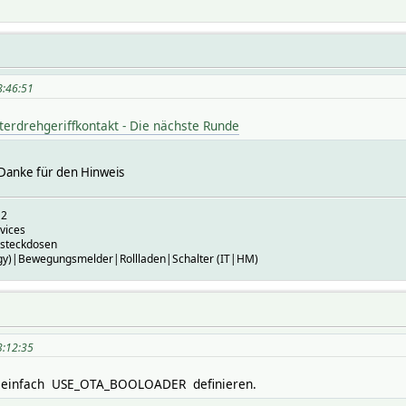
8:46:51
terdrehgeriffkontakt - Die nächste Runde
Danke für den Hinweis
U2
vices
steckdosen
gy)|Bewegungsmelder|Rollladen|Schalter (IT|HM)
3:12:35
n einfach USE_OTA_BOOLOADER definieren.