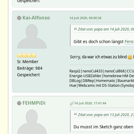
Gespeichert
Kai-Alfonso
14 Juli 2020, 09:00:36
Zitat von: papa am 14 Juli 2020, 0
Gibt es doch schon längst
Fens
Sorry, da war ich etwas zu blind
Sr. Member
Beiträge: 984
Raspi2|nanoCul433|nanoCul868|CC
Gespeichert
Energie-USBZähler|homebrew HM De
DBLog|DBRep|Homematic|Baumarkt
Hue|Webcams mit DS-Station (Synolo
FEHMPiDi
14 Juli 2020, 17:41:44
Zitat von: papa am 13 Juli 2020, 2
Du musst im Sketch ganz obe