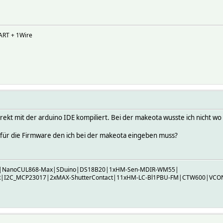
ART + 1Wire
a direkt mit der arduino IDE kompiliert. Bei der makeota wusste ich nicht
 für die Firmware den ich bei der makeota eingeben muss?
M|NanoCUL868-Max|SDuino|DS18B20|1xHM-Sen-MDIR-WM55|
I2C_MCP23017|2xMAX-ShutterContact|11xHM-LC-Bl1PBU-FM|CTW600|VCON