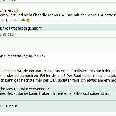
ionieren.
 kompiliert und nicht über die MakeOTA. Das mit der MakeOTA hatte n
auergeleuchtet.
chkeit was falsch gemacht.
0, 08:58:24
der.eightanaloginputs.hex
.
 Allerdings wurde der Batteriestatus erst aktualisiert, als auch der 
soll, oder ob da noch ein Fehler drin ist? Der Bootloader müsste ja 
. ich kann das nächste mal per OTA updaten falls ich etwas ändern m
elche Messung wird verwendet ?
es Hex zustande kommt, aber ich denke, der OTA-Bootloader ist nicht meh
ART + 1Wire