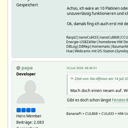
Gespeichert
Achso, ich wäre an 10 Platinen od
unzuverlässig funktionieren und ich
Ok, damals fing ich auch erst mit d
Raspi2|nanoCul433|nanoCul868|CC
Energie-USBZähler|homebrew HM De
DBLog|DBRep|Homematic|Baumarkt
Hue|Webcams mit DS-Station (Synolo
papa
14 Juli 2020, 08:46:51
Developer
Zitat von: Kai-Alfonso am 14 Juli 
Mach doch einen neuen auf. Wir 
Gibt es doch schon längst
Fensterd
BananaPi + CUL868 + CUL433 + HM-U
Hero Member
Beiträge: 2.083