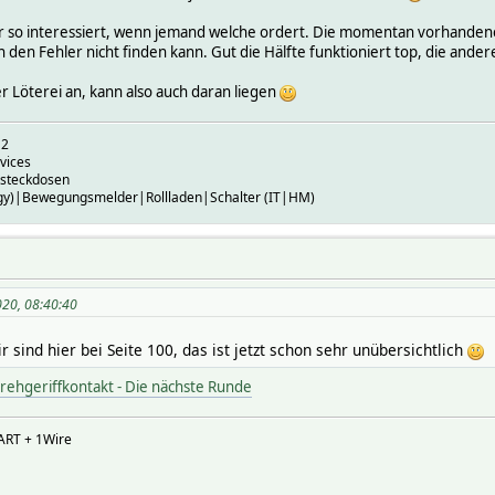
er so interessiert, wenn jemand welche ordert. Die momentan vorhanden
 den Fehler nicht finden kann. Gut die Hälfte funktioniert top, die andere
er Löterei an, kann also auch daran liegen
U2
vices
steckdosen
gy)|Bewegungsmelder|Rollladen|Schalter (IT|HM)
2020, 08:40:40
sind hier bei Seite 100, das ist jetzt schon sehr unübersichtlich
rehgeriffkontakt - Die nächste Runde
ART + 1Wire