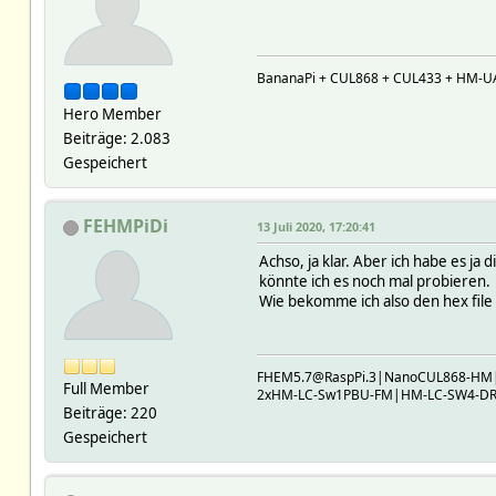
BananaPi + CUL868 + CUL433 + HM-U
Hero Member
Beiträge: 2.083
Gespeichert
FEHMPiDi
13 Juli 2020, 17:20:41
Achso, ja klar. Aber ich habe es j
könnte ich es noch mal probieren.
Wie bekomme ich also den hex file
FHEM5.7@RaspPi.3|NanoCUL868-H
Full Member
2xHM-LC-Sw1PBU-FM|HM-LC-SW4-DR|
Beiträge: 220
Gespeichert