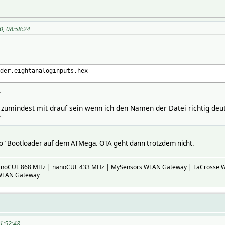
0, 08:58:24
der.eightanaloginputs.hex
.
 zumindest mit drauf sein wenn ich den Namen der Datei richtig deu
?
no" Bootloader auf dem ATMega. OTA geht dann trotzdem nicht.
nanoCUL 868 MHz | nanoCUL 433 MHz | MySensors WLAN Gateway | LaCrosse 
 WLAN Gateway
11:52:48