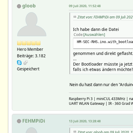
gloob
09 Juli 2020, 11:52:48
Zitat von: FEHMPiDi am 09 Juli 202
Ich habe dann die Datei
Code
Auswählen
HM-SEC-RHS.ino.with_bootloa
Hero Member
genommen und direkt geflasht
Beiträge: 3.182
...
Der Bootloader müsste ja jetzt
Gespeichert
falls ich etwas ändern möchte
Nein du hast dann nur den "Ardui
Raspberry Pi 3 | miniCUL 433MHz | 
UART WLAN Gateway | IR - 360 Grad
FEHMPiDi
13 Juli 2020, 13:28:48
Zitat von: gloob am 09 Juli 2020, 