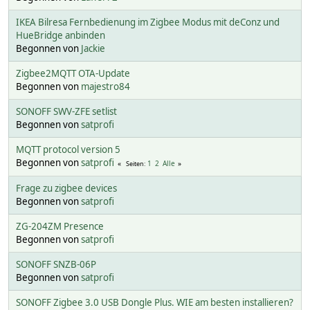
IKEA Bilresa Fernbedienung im Zigbee Modus mit deConz und
HueBridge anbinden
Begonnen von
Jackie
Zigbee2MQTT OTA-Update
Begonnen von
majestro84
SONOFF SWV-ZFE setlist
Begonnen von
satprofi
MQTT protocol version 5
Begonnen von
satprofi
1
2
Alle
Seiten
Frage zu zigbee devices
Begonnen von
satprofi
ZG-204ZM Presence
Begonnen von
satprofi
SONOFF SNZB-06P
Begonnen von
satprofi
SONOFF Zigbee 3.0 USB Dongle Plus. WIE am besten installieren?