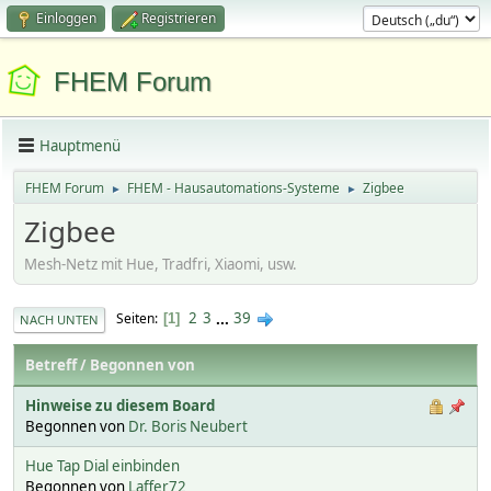
Einloggen
Registrieren
FHEM Forum
Hauptmenü
FHEM Forum
FHEM - Hausautomations-Systeme
Zigbee
►
►
Zigbee
Mesh-Netz mit Hue, Tradfri, Xiaomi, usw.
2
3
...
39
Seiten
1
NACH UNTEN
Betreff
/
Begonnen von
Hinweise zu diesem Board
Begonnen von
Dr. Boris Neubert
Hue Tap Dial einbinden
Begonnen von
Laffer72