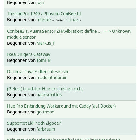
Begonnen von
Jogi
ThermoPro TP49 / Phoscon ConBee III
Begonnen von
mfeske
1
2
Alle
Seiten
Conbee3 & Auara Sensor ZHAVibration: define .... ==> Unknown
module sensor
Begonnen von
Markus_F
Ikea Dirigera Gateway
Begonnen von
TomHB
Deconz - Tuya Erdfeuchtesensor
Begonnen von
maddinthebrain
(Gelöst) Leuchten Hue erscheinen nicht
Begonnen von
hannsmattes
Hue Pro Einbindung Workaround mit Caddy (auf Docker)
Begonnen von
gotmoon
Supportet Lidl noch Zigbee?
Begonnen von
farbraum