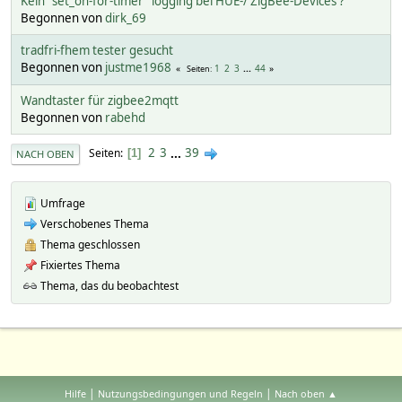
Kein "set_on-for-timer" logging bei HUE-/ ZigBee-Devices ?
Begonnen von
dirk_69
tradfri-fhem tester gesucht
Begonnen von
justme1968
1
2
3
...
44
Seiten
Wandtaster für zigbee2mqtt
Begonnen von
rabehd
2
3
...
39
Seiten
1
NACH OBEN
Umfrage
Verschobenes Thema
Thema geschlossen
Fixiertes Thema
Thema, das du beobachtest
|
|
Hilfe
Nutzungsbedingungen und Regeln
Nach oben ▲