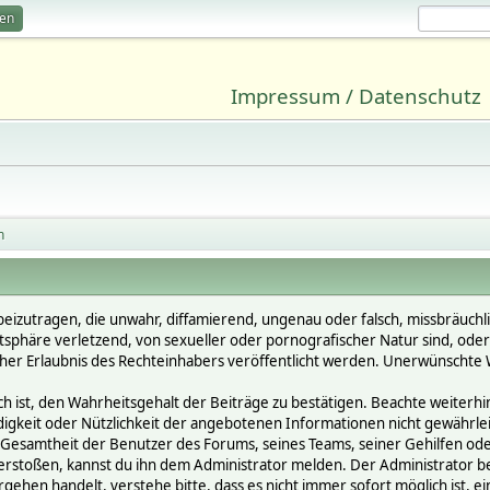
ren
Impressum / Datenschutz
n
beizutragen, die unwahr, diffamierend, ungenau oder falsch, missbräuchl
vatsphäre verletzend, von sexueller oder pornografischer Natur sind, ode
cher Erlaubnis des Rechteinhabers veröffentlicht werden. Unerwünschte W
st, den Wahrheitsgehalt der Beiträge zu bestätigen. Beachte weiterhin, 
ändigkeit oder Nützlichkeit der angebotenen Informationen nicht gewährle
Gesamtheit der Benutzer des Forums, seines Teams, seiner Gehilfen oder 
oßen, kannst du ihn dem Administrator melden. Der Administrator behält
gehen handelt, verstehe bitte, dass es nicht immer sofort möglich ist, e