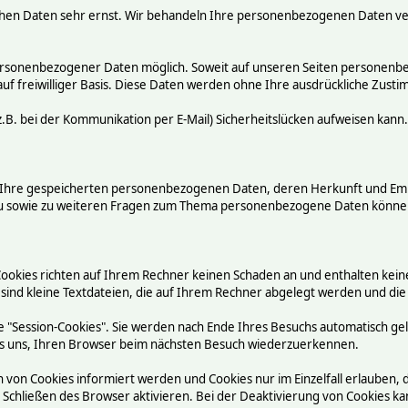
chen Daten sehr ernst. Wir behandeln Ihre personenbezogenen Daten ve
ersonenbezogener Daten möglich. Soweit auf unseren Seiten personenbez
auf freiwilliger Basis. Diese Daten werden ohne Ihre ausdrückliche Zust
.B. bei der Kommunikation per E-Mail) Sicherheitslücken aufweisen kann.
ber Ihre gespeicherten personenbezogenen Daten, deren Herkunft und E
rzu sowie zu weiteren Fragen zum Thema personenbezogene Daten können
Cookies richten auf Ihrem Rechner keinen Schaden an und enthalten kein
 sind kleine Textdateien, die auf Ihrem Rechner abgelegt werden und die
 "Session-Cookies". Sie werden nach Ende Ihres Besuchs automatisch ge
n es uns, Ihren Browser beim nächsten Besuch wiederzuerkennen.
n von Cookies informiert werden und Cookies nur im Einzelfall erlauben,
chließen des Browser aktivieren. Bei der Deaktivierung von Cookies kann