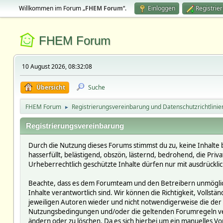
Willkommen im Forum „
FHEM Forum
“.
Einloggen
Registrie
FHEM Forum
10 August 2026, 08:32:08
Übersicht
Suche
FHEM Forum
Registrierungsvereinbarung und Datenschutzrichtlinie
►
Registrierungsvereinbarung
Durch die Nutzung dieses Forums stimmst du zu, keine Inhalte 
hasserfüllt, belästigend, obszön, lästernd, bedrohend, die Pri
Urheberrechtlich geschützte Inhalte dürfen nur mit ausdrückli
Beachte, dass es dem Forumteam und den Betreibern unmöglich i
Inhalte verantwortlich sind. Wir können die Richtigkeit, Vollst
jeweiligen Autoren wieder und nicht notwendigerweise die der 
Nutzungsbedingungen und/oder die geltenden Forumregeln verst
ändern oder zu löschen. Da es sich hierbei um ein manuelles Vor