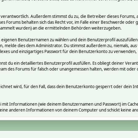
räge verantwortlich. Außerdem stimmst du zu, die Betreiber dieses Foru
ses Forums behalten sich das Recht vor, im Falle einer Beschwerde oder ge
ammelt wurden) an die ermittelnden Behörden weiterzugeben.
en eigenen Benutzernamen zu wählen und dein Benutzerprofil auszufüllen
gen, melde dies dem Administrator. Du stimmst außerdem zu, niemals, a
exes und einzigartiges Passwort für dein Benutzerkonto zu verwenden,
nnst du ein detailliertes Benutzerprofil ausfüllen. Es obliegt deiner V
s Team des Forums für falsch oder unangemessen halten, werden mit ode
ichnet wird, für den Fall, dass dein Benutzerkonto gesperrt oder dein In
i mit Informationen (wie deinem Benutzernamen und Passwort) im Cache-
 keine anderen Informationen von deinem Computer und schickt keine a