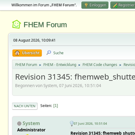
Willkommen im Forum „
FHEM Forum
“.
Einloggen
Registrie
FHEM Forum
08 August 2026, 10:09:41
Übersicht
Suche
FHEM Forum
FHEM - Entwicklung
FHEM Code changes
Revisi
►
►
►
Revision 31345: fhemweb_shutter
Begonnen von System, 07 Juni 2026, 10:51:04
Seiten
1
NACH UNTEN
System
07 Juni 2026, 10:51:04
Administrator
Revision 31345: fhemweb_shutter