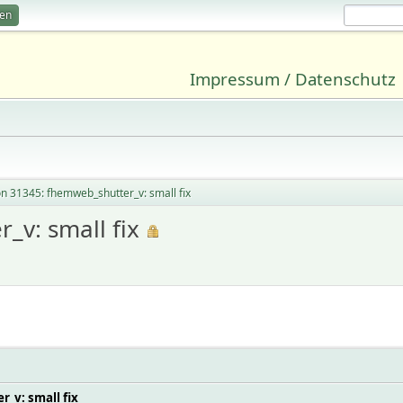
ren
Impressum / Datenschutz
on 31345: fhemweb_shutter_v: small fix
_v: small fix
_v: small fix