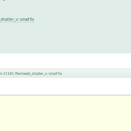
hutter_v: small fix
on 31345: fhemweb_shutter_v: small fix