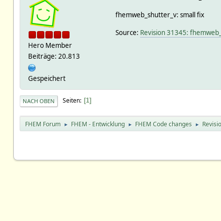
fhemweb_shutter_v: small fix
Source:
Revision 31345: fhemweb_s
Hero Member
Beiträge: 20.813
Gespeichert
Seiten
1
NACH OBEN
FHEM Forum
FHEM - Entwicklung
FHEM Code changes
Revisi
►
►
►