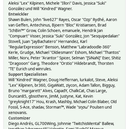
Aleksi "Lex" Kilpinen, Michele "Illori" Davis, Jessica "Suki"
González und Will "Kindred" Wagner.
Entwickler
Shawn Bulen, John "live627" Rayes, Oscar "Ozp" Rydhé, Aaron
van Geffen, Antechinus, Bjoern "Bloc" Kristiansen, Brad
"IchBin™" Grow, Colin Schoen, emanuele, Hendrik Jan
"Compuart" Visser, Jessica "Suki" González, Jon "Sesquipedalian"
Stovell, Juan "JayBachatero" Hernandez, Karl
"RegularExpression" Benson, Matthew "Labradoodle-360"
Kerle, Grudge, Michael "Oldiesmann" Eshom, Michael "Thantos"
Miller, Norv, Peter "Arantor" Spicer, Selman "[SiNaN]" Eser, Shitiz
"Dragooon" Garg, Theodore "Orstio" Hildebrandt, Thorsten
"TE" Eurich und winrules.
Support Spezialisten
Will "Kindred" Wagner, Doug Heffernan, lurkalot, Steve, Aleksi
"Lex" Kilpinen, br360, GigaWatt, ziycon, Adam Tallon, Bigguy,
Bruno "margarett" Alves, CapadY, ChalkCat, Chas Large,
Duncan85, gbsothere, JimM, Justyne, Kat, Kevin
"greyknight17" Hou, Krash, Mashby, Michael Colin Blaber, Old
Fossil, S-Ace, shadav, Storman™, Wade "sησω" Poulsen und
xenovanis.
Customizer
Diego Andrés, GL700Wing, Johnnie "TwitchisMental" Ballew,