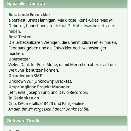
Spezieller Dank an
Beratende Entwickler
albertlast, Brett Flannigan, Mark Rose, René-Gilles "Nao 尚"
Deberdt, tinoest und alle die
auf GitHub etwas beigetragen
haben
.
Beta-Tester
Die unbezahlbaren Wenigen, die unermüdlich Fehler finden,
Feedback geben und die Entwickler noch wahnsinniger
machen.
Übersetzer
Vielen Dank für Eure Mühe, damit Menschen überall auf der
Welt SMF benutzen können.
Gründer von SMF
Unknown W. "[Unknown]" Brackets.
Ursprüngliche Projekt Manager
Jeff Lewis, Joseph Fung und David Recordon.
In Gedenken an
Crip, K@, metallica48423 und Paul_Pauline.
An alle, die wir vergessen haben: Danke schön!
Software/Grafik