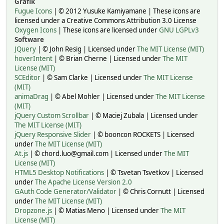
Grafik
Fugue Icons
| © 2012 Yusuke Kamiyamane | These icons are
licensed under a Creative Commons Attribution 3.0 License
Oxygen Icons
| These icons are licensed under
GNU LGPLv3
Software
JQuery
| © John Resig | Licensed under
The MIT License (MIT)
hoverIntent
| © Brian Cherne | Licensed under
The MIT
License (MIT)
SCEditor
| © Sam Clarke | Licensed under
The MIT License
(MIT)
animaDrag
| © Abel Mohler | Licensed under
The MIT License
(MIT)
jQuery Custom Scrollbar
| © Maciej Zubala | Licensed under
The MIT License (MIT)
jQuery Responsive Slider
| © booncon ROCKETS | Licensed
under
The MIT License (MIT)
At.js
| © chord.luo@gmail.com | Licensed under
The MIT
License (MIT)
HTML5 Desktop Notifications
| © Tsvetan Tsvetkov | Licensed
under
The Apache License Version 2.0
GAuth Code Generator/Validator
| © Chris Cornutt | Licensed
under
The MIT License (MIT)
Dropzone.js
| © Matias Meno | Licensed under
The MIT
License (MIT)