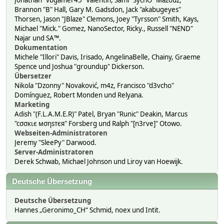
Jonathan "vbgamer45" Valentin, Sami "SychO" Mazouz,
Brannon "B" Hall, Gary M. Gadsdon, Jack "akabugeyes"
Thorsen, Jason "JBlaze" Clemons, Joey "Tyrsson" Smith, Kays,
Michael "Mick." Gomez, NanoSector, Ricky., Russell "NEND"
Najar und SA™.
Dokumentation
Michele "Illori" Davis, Irisado, AngelinaBelle, Chainy, Graeme
Spence und Joshua "groundup" Dickerson.
Übersetzer
Nikola "Dzonny" Novaković, m4z, Francisco "d3vcho"
Domínguez, Robert Monden und Relyana.
Marketing
Adish "(F.L.A.M.E.R)" Patel, Bryan "Runic" Deakin, Marcus
"cσσкιє мσηѕтєя" Forsberg und Ralph "[n3rve]" Otowo.
Webseiten-Administratoren
Jeremy "SleePy" Darwood.
Server-Administratoren
Derek Schwab, Michael Johnson und Liroy van Hoewijk.
Deutsche Übersetzung
Deutsche Übersetzung
Hannes „Geronimo_CH“ Schmid, noex und Intit.