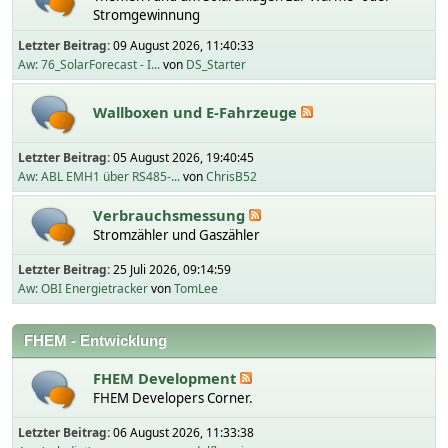
Stromgewinnung
Letzter Beitrag:
09 August 2026, 11:40:33
Aw: 76_SolarForecast - I...
von
DS_Starter
Wallboxen und E-Fahrzeuge
Letzter Beitrag:
05 August 2026, 19:40:45
Aw: ABL EMH1 über RS485-...
von
ChrisB52
Verbrauchsmessung
Stromzähler und Gaszähler
Letzter Beitrag:
25 Juli 2026, 09:14:59
Aw: OBI Energietracker
von
TomLee
FHEM - Entwicklung
FHEM Development
FHEM Developers Corner.
Letzter Beitrag:
06 August 2026, 11:33:38