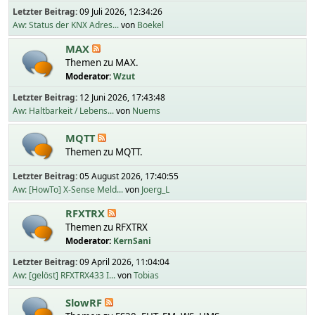
Letzter Beitrag:
09 Juli 2026, 12:34:26
Aw: Status der KNX Adres...
von
Boekel
MAX
Themen zu MAX.
Moderator:
Wzut
Letzter Beitrag:
12 Juni 2026, 17:43:48
Aw: Haltbarkeit / Lebens...
von
Nuems
MQTT
Themen zu MQTT.
Letzter Beitrag:
05 August 2026, 17:40:55
Aw: [HowTo] X-Sense Meld...
von
Joerg_L
RFXTRX
Themen zu RFXTRX
Moderator:
KernSani
Letzter Beitrag:
09 April 2026, 11:04:04
Aw: [gelöst] RFXTRX433 I...
von
Tobias
SlowRF