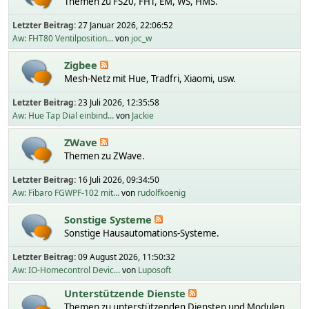
Themen zu FS20, FHT, EM, WS, HMS.
Letzter Beitrag:
27 Januar 2026, 22:06:52
Aw: FHT80 Ventilposition...
von
joc_w
Zigbee
Mesh-Netz mit Hue, Tradfri, Xiaomi, usw.
Letzter Beitrag:
23 Juli 2026, 12:35:58
Aw: Hue Tap Dial einbind...
von
Jackie
ZWave
Themen zu ZWave.
Letzter Beitrag:
16 Juli 2026, 09:34:50
Aw: Fibaro FGWPF-102 mit...
von
rudolfkoenig
Sonstige Systeme
Sonstige Hausautomations-Systeme.
Letzter Beitrag:
09 August 2026, 11:50:32
Aw: IO-Homecontrol Devic...
von
Luposoft
Unterstützende Dienste
Themen zu unterstützenden Diensten und Modulen