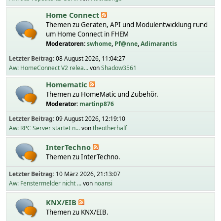
Home Connect
Themen zu Geräten, API und Modulentwicklung rund
um Home Connect in FHEM
Moderatoren:
swhome
,
Pf@nne
,
Adimarantis
Letzter Beitrag:
08 August 2026, 11:04:27
Aw: HomeConnect V2 relea...
von
Shadow3561
Homematic
Themen zu HomeMatic und Zubehör.
Moderator:
martinp876
Letzter Beitrag:
09 August 2026, 12:19:10
Aw: RPC Server startet n...
von
theotherhalf
InterTechno
Themen zu InterTechno.
Letzter Beitrag:
10 März 2026, 21:13:07
Aw: Fenstermelder nicht ...
von
noansi
KNX/EIB
Themen zu KNX/EIB.