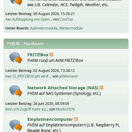
wie z.B.
Calendar
,
HCS
,
Twiligth
,
Weather
, etc.
Letzter Beitrag:
09 August 2026, 15:26:21
Aw: Aufdopplung von Open...
von
CoolTux
Unter-Boards
Kalendermodule
Wettermodule
FHEM - Hardware
FRITZ!Box
FHEM rund um AVM FRITZ!Box
Letzter Beitrag:
02 August 2026, 13:34:12
Aw: 72_FRITZBOX.pm wird ...
von
JoWiemann
Network Attached Storage (NAS)
FHEM auf NAS-Systemen (Synology, etc.)
Letzter Beitrag:
26 Juni 2026, 08:59:09
Kein ssh-Zugriff mehr au...
von
Marko1976
Einplatinencomputer
FHEM auf Einplatinencomputern (z.B. Raspberry Pi,
Beagle Bone, etc.)