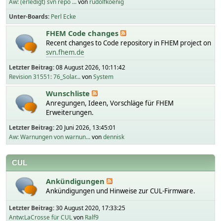
Aw: (erledigt) svn repo ...
von
rudolfkoenig
Unter-Boards
Perl Ecke
FHEM Code changes
Recent changes to Code repository in FHEM project on
svn.fhem.de
Letzter Beitrag:
08 August 2026, 10:11:42
Revision 31551: 76_Solar...
von
System
Wunschliste
Anregungen, Ideen, Vorschläge für FHEM
Erweiterungen.
Letzter Beitrag:
20 Juni 2026, 13:45:01
Aw: Warnungen von warnun...
von
dennisk
CUL
Ankündigungen
Ankündigungen und Hinweise zur CUL-Firmware.
Letzter Beitrag:
30 August 2020, 17:33:25
Antw:LaCrosse für CUL
von
Ralf9