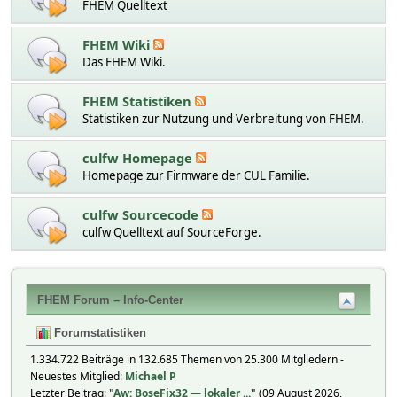
FHEM Quelltext
FHEM Wiki
Das FHEM Wiki.
FHEM Statistiken
Statistiken zur Nutzung und Verbreitung von FHEM.
culfw Homepage
Homepage zur Firmware der CUL Familie.
culfw Sourcecode
culfw Quelltext auf SourceForge.
FHEM Forum – Info-Center
Forumstatistiken
1.334.722 Beiträge in 132.685 Themen von 25.300 Mitgliedern -
Neuestes Mitglied:
Michael P
Letzter Beitrag:
"
Aw: BoseFix32 — lokaler ...
"
(09 August 2026,