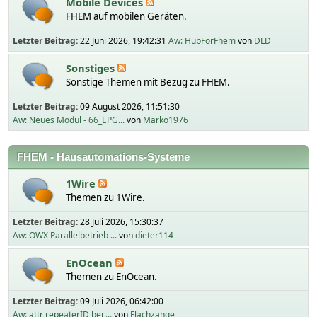
Mobile Devices
FHEM auf mobilen Geräten.
Letzter Beitrag:
22 Juni 2026, 19:42:31
Aw: HubForFhem
von
DLD
Sonstiges
Sonstige Themen mit Bezug zu FHEM.
Letzter Beitrag:
09 August 2026, 11:51:30
Aw: Neues Modul - 66_EPG...
von
Marko1976
FHEM - Hausautomations-Systeme
1Wire
Themen zu 1Wire.
Letzter Beitrag:
28 Juli 2026, 15:30:37
Aw: OWX Parallelbetrieb ...
von
dieter114
EnOcean
Themen zu EnOcean.
Letzter Beitrag:
09 Juli 2026, 06:42:00
Aw: attr repeaterID bei ...
von
Flachzange