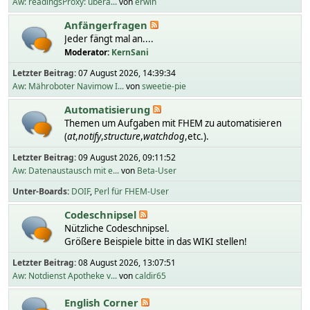
Aw: readingsProxy: übera...
von
erwin
Anfängerfragen
Jeder fängt mal an....
Moderator:
KernSani
Letzter Beitrag:
07 August 2026, 14:39:34
Aw: Mähroboter Navimow I...
von
sweetie-pie
Automatisierung
Themen um Aufgaben mit FHEM zu automatisieren
(
at
,
notify
,
structure
,
watchdog
,etc.).
Letzter Beitrag:
09 August 2026, 09:11:52
Aw: Datenaustausch mit e...
von
Beta-User
Unter-Boards
DOIF
Perl für FHEM-User
Codeschnipsel
Nützliche Codeschnipsel.
Größere Beispiele bitte in das WIKI stellen!
Letzter Beitrag:
08 August 2026, 13:07:51
Aw: Notdienst Apotheke v...
von
caldir65
English Corner