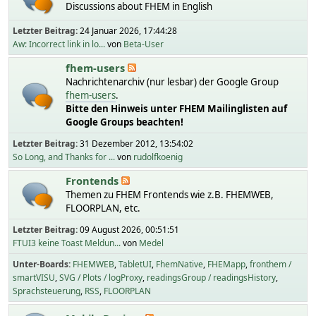
Discussions about FHEM in English
Letzter Beitrag:
24 Januar 2026, 17:44:28
Aw: Incorrect link in lo...
von
Beta-User
fhem-users
Nachrichtenarchiv (nur lesbar) der Google Group
fhem-users
.
Bitte den Hinweis unter FHEM Mailinglisten auf
Google Groups beachten!
Letzter Beitrag:
31 Dezember 2012, 13:54:02
So Long, and Thanks for ...
von
rudolfkoenig
Frontends
Themen zu FHEM Frontends wie z.B. FHEMWEB,
FLOORPLAN, etc.
Letzter Beitrag:
09 August 2026, 00:51:51
FTUI3 keine Toast Meldun...
von
Medel
Unter-Boards
FHEMWEB
TabletUI
FhemNative
FHEMapp
fronthem /
smartVISU
SVG / Plots / logProxy
readingsGroup / readingsHistory
Sprachsteuerung
RSS
FLOORPLAN