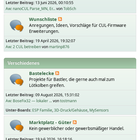
Letzter Beitrag:
13 Juni 2026, 00:10:55
Aw: nanoCUL Parse_MN, Er...
von
TobSch
Wunschliste
Anregungen, Ideen, Vorschläge für CUL-Firmware
Erweiterungen.
Letzter Beitrag:
19 April 2026, 19:32:07
Aw: 2 CUL betreiben
von
martinp876
Verschiedenes
Bastelecke
Projekte für Bastler, die gerne auch mal zum
Lötkolben greifen.
Letzter Beitrag:
09 August 2026, 15:31:02
Aw: BoseFix32 — lokaler ...
von
tostmann
Unter-Boards
ESP Familie
3D-Druck/Gehäuse
MySensors
Marktplatz - Güter
Kein gewerblicher oder gewerbsmäßiger Handel.
Letzter Beitrag:
19 Juli 2026, 16:18:16