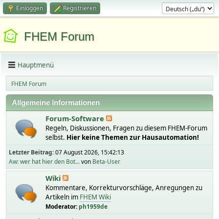
Einloggen
Registrieren
FHEM Forum
Hauptmenü
FHEM Forum
Allgemeine Informationen
Forum-Software
Regeln, Diskussionen, Fragen zu diesem FHEM-Forum
selbst.
Hier keine Themen zur Hausautomation!
Letzter Beitrag:
07 August 2026, 15:42:13
Aw: wer hat hier den Bot...
von
Beta-User
Wiki
Kommentare, Korrekturvorschläge, Anregungen zu
Artikeln im
FHEM Wiki
Moderator:
ph1959de