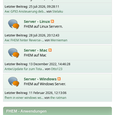
Letzter Beitrag:
25 Juli 2026, 09:28:11
Aw: GPIO Ansteuerung deb...
von
Stelaku
Server - Linux
FHEM auf Linux Servern.
Letzter Beitrag:
28 Juli 2026, 20:12:43
Aw: FHEM hinter Reverse-...
von
Wernieman
Server - Mac
FHEM auf Mac
Letzter Beitrag:
13 Dezember 2022, 14:46:28
Antw:Update für zum Tota...
von
Otto123
Server - Windows
FHEM auf Windows Server.
Letzter Beitrag:
11 Februar 2026, 12:13:06
fhem in einer windows ws...
von
the ratman
FHEM - Anwendungen