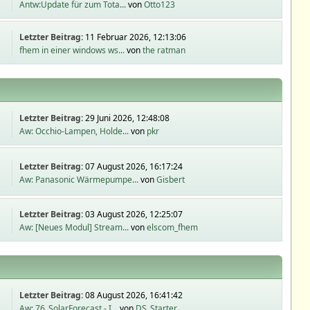
Antw:Update für zum Tota...
von
Otto123
Letzter Beitrag:
11 Februar 2026, 12:13:06
fhem in einer windows ws...
von
the ratman
Letzter Beitrag:
29 Juni 2026, 12:48:08
Aw: Occhio-Lampen, Holde...
von
pkr
Letzter Beitrag:
07 August 2026, 16:17:24
Aw: Panasonic Wärmepumpe...
von
Gisbert
Letzter Beitrag:
03 August 2026, 12:25:07
Aw: [Neues Modul] Stream...
von
elscom_fhem
Letzter Beitrag:
08 August 2026, 16:41:42
Aw: 76_SolarForecast - I...
von
DS_Starter