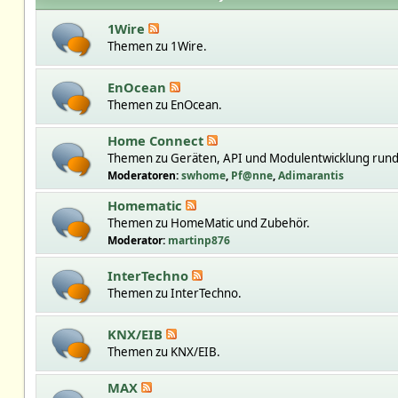
1Wire
Themen zu 1Wire.
EnOcean
Themen zu EnOcean.
Home Connect
Themen zu Geräten, API und Modulentwicklung run
Moderatoren:
swhome
,
Pf@nne
,
Adimarantis
Homematic
Themen zu HomeMatic und Zubehör.
Moderator:
martinp876
InterTechno
Themen zu InterTechno.
KNX/EIB
Themen zu KNX/EIB.
MAX