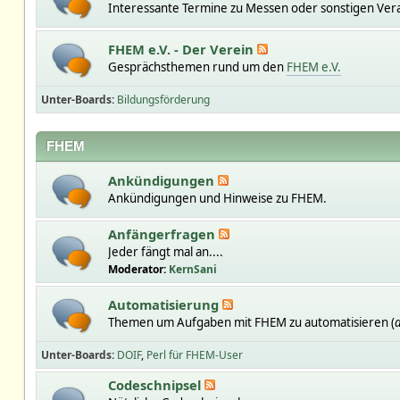
Interessante Termine zu Messen oder sonstigen Ver
FHEM e.V. - Der Verein
Gesprächsthemen rund um den
FHEM e.V.
Unter-Boards
Bildungsförderung
FHEM
Ankündigungen
Ankündigungen und Hinweise zu FHEM.
Anfängerfragen
Jeder fängt mal an....
Moderator:
KernSani
Automatisierung
Themen um Aufgaben mit FHEM zu automatisieren (
a
Unter-Boards
DOIF
Perl für FHEM-User
Codeschnipsel