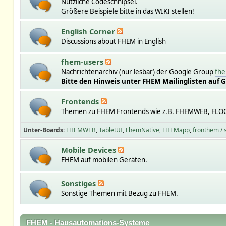
Nützliche Codeschnipsel.
Größere Beispiele bitte in das WIKI stellen!
English Corner
Discussions about FHEM in English
fhem-users
Nachrichtenarchiv (nur lesbar) der Google Group
fhe
Bitte den Hinweis unter FHEM Mailinglisten auf 
Frontends
Themen zu FHEM Frontends wie z.B. FHEMWEB, FLO
Unter-Boards
FHEMWEB
TabletUI
FhemNative
FHEMapp
fronthem /
Mobile Devices
FHEM auf mobilen Geräten.
Sonstiges
Sonstige Themen mit Bezug zu FHEM.
FHEM - Hausautomations-Systeme