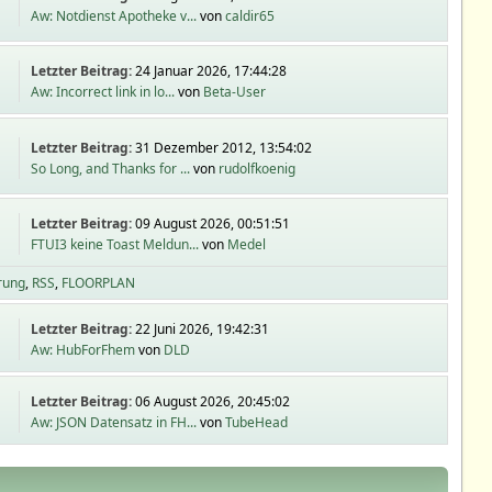
Aw: Notdienst Apotheke v...
von
caldir65
Letzter Beitrag:
24 Januar 2026, 17:44:28
Aw: Incorrect link in lo...
von
Beta-User
Letzter Beitrag:
31 Dezember 2012, 13:54:02
So Long, and Thanks for ...
von
rudolfkoenig
Letzter Beitrag:
09 August 2026, 00:51:51
FTUI3 keine Toast Meldun...
von
Medel
rung
RSS
FLOORPLAN
Letzter Beitrag:
22 Juni 2026, 19:42:31
Aw: HubForFhem
von
DLD
Letzter Beitrag:
06 August 2026, 20:45:02
Aw: JSON Datensatz in FH...
von
TubeHead