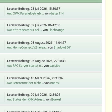
Letzter Beitrag:
28 Juli 2026, 15:30:37
Aw: OWX Parallelbetrieb ...
von
dieter114
Letzter Beitrag:
09 Juli 2026, 06:42:00
Aw: attr repeaterID bei ...
von
Flachzange
Letzter Beitrag:
08 August 2026, 11:04:27
Aw: HomeConnect V2 relea...
von
Shadow3561
Letzter Beitrag:
06 August 2026, 22:10:41
Aw: RPC Server startet n...
von
passibe
Letzter Beitrag:
10 März 2026, 21:13:07
Aw: Fenstermelder nicht ...
von
noansi
Letzter Beitrag:
09 Juli 2026, 12:34:26
Aw: Status der KNX Adres...
von
Boekel