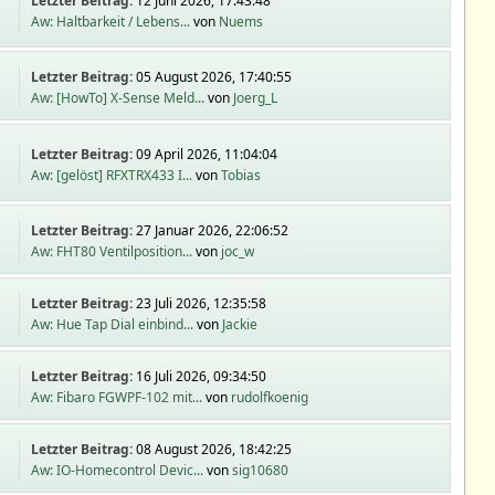
Letzter Beitrag:
12 Juni 2026, 17:43:48
Aw: Haltbarkeit / Lebens...
von
Nuems
Letzter Beitrag:
05 August 2026, 17:40:55
Aw: [HowTo] X-Sense Meld...
von
Joerg_L
Letzter Beitrag:
09 April 2026, 11:04:04
Aw: [gelöst] RFXTRX433 I...
von
Tobias
Letzter Beitrag:
27 Januar 2026, 22:06:52
Aw: FHT80 Ventilposition...
von
joc_w
Letzter Beitrag:
23 Juli 2026, 12:35:58
Aw: Hue Tap Dial einbind...
von
Jackie
Letzter Beitrag:
16 Juli 2026, 09:34:50
Aw: Fibaro FGWPF-102 mit...
von
rudolfkoenig
Letzter Beitrag:
08 August 2026, 18:42:25
Aw: IO-Homecontrol Devic...
von
sig10680