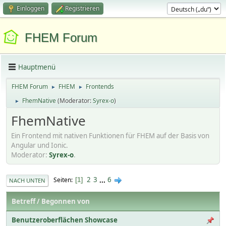
Einloggen
Registrieren
FHEM Forum
Hauptmenü
FHEM Forum
FHEM
Frontends
►
►
FhemNative
(Moderator:
Syrex-o
)
►
FhemNative
Ein Frontend mit nativen Funktionen für FHEM auf der Basis von
Angular und Ionic.
Moderator:
Syrex-o
.
2
3
...
6
Seiten
1
NACH UNTEN
Betreff
/
Begonnen von
Benutzeroberflächen Showcase