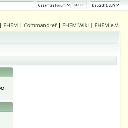
|
FHEM
|
Commandref
|
FHEM Wiki
|
FHEM e.V.
EM