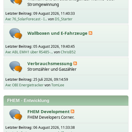
Stromgewinnung
Letzter Beitrag:
09 August 2026, 11:40:33
Aw: 76_SolarForecast - I...
von
DS_Starter
Wallboxen und E-Fahrzeuge
Letzter Beitrag:
05 August 2026, 19:40:45
Aw: ABL EMH1 über RS485-...
von
ChrisB52
Verbrauchsmessung
Stromzähler und Gaszähler
Letzter Beitrag:
25 Juli 2026, 09:14:59
Aw: OBI Energietracker
von
TomLee
FHEM - Entwicklung
FHEM Development
FHEM Developers Corner.
Letzter Beitrag:
06 August 2026, 11:33:38