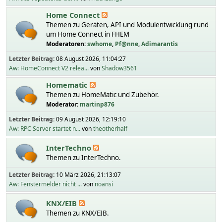
Home Connect
Themen zu Geräten, API und Modulentwicklung rund
um Home Connect in FHEM
Moderatoren:
swhome
,
Pf@nne
,
Adimarantis
Letzter Beitrag:
08 August 2026, 11:04:27
Aw: HomeConnect V2 relea...
von
Shadow3561
Homematic
Themen zu HomeMatic und Zubehör.
Moderator:
martinp876
Letzter Beitrag:
09 August 2026, 12:19:10
Aw: RPC Server startet n...
von
theotherhalf
InterTechno
Themen zu InterTechno.
Letzter Beitrag:
10 März 2026, 21:13:07
Aw: Fenstermelder nicht ...
von
noansi
KNX/EIB
Themen zu KNX/EIB.