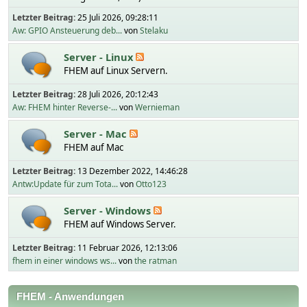
Letzter Beitrag:
25 Juli 2026, 09:28:11
Aw: GPIO Ansteuerung deb...
von
Stelaku
Server - Linux
FHEM auf Linux Servern.
Letzter Beitrag:
28 Juli 2026, 20:12:43
Aw: FHEM hinter Reverse-...
von
Wernieman
Server - Mac
FHEM auf Mac
Letzter Beitrag:
13 Dezember 2022, 14:46:28
Antw:Update für zum Tota...
von
Otto123
Server - Windows
FHEM auf Windows Server.
Letzter Beitrag:
11 Februar 2026, 12:13:06
fhem in einer windows ws...
von
the ratman
FHEM - Anwendungen