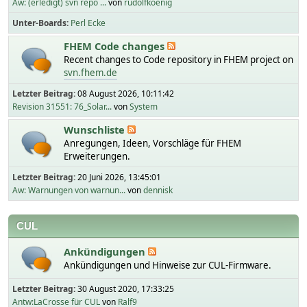
Aw: (erledigt) svn repo ...
von
rudolfkoenig
Unter-Boards
Perl Ecke
FHEM Code changes
Recent changes to Code repository in FHEM project on
svn.fhem.de
Letzter Beitrag:
08 August 2026, 10:11:42
Revision 31551: 76_Solar...
von
System
Wunschliste
Anregungen, Ideen, Vorschläge für FHEM
Erweiterungen.
Letzter Beitrag:
20 Juni 2026, 13:45:01
Aw: Warnungen von warnun...
von
dennisk
CUL
Ankündigungen
Ankündigungen und Hinweise zur CUL-Firmware.
Letzter Beitrag:
30 August 2020, 17:33:25
Antw:LaCrosse für CUL
von
Ralf9