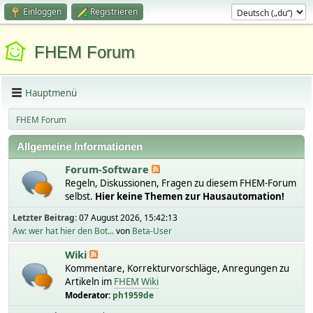
Einloggen
Registrieren
FHEM Forum
Hauptmenü
FHEM Forum
Allgemeine Informationen
Forum-Software
Regeln, Diskussionen, Fragen zu diesem FHEM-Forum
selbst.
Hier keine Themen zur Hausautomation!
Letzter Beitrag:
07 August 2026, 15:42:13
Aw: wer hat hier den Bot...
von
Beta-User
Wiki
Kommentare, Korrekturvorschläge, Anregungen zu
Artikeln im
FHEM Wiki
Moderator:
ph1959de