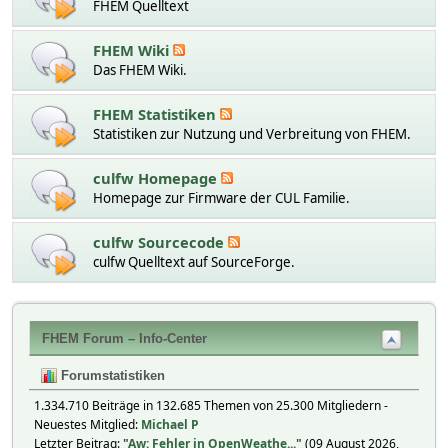
FHEM Quelltext
FHEM Wiki
Das FHEM Wiki.
FHEM Statistiken
Statistiken zur Nutzung und Verbreitung von FHEM.
culfw Homepage
Homepage zur Firmware der CUL Familie.
culfw Sourcecode
culfw Quelltext auf SourceForge.
FHEM Forum – Info-Center
Forumstatistiken
1.334.710 Beiträge in 132.685 Themen von 25.300 Mitgliedern -
Neuestes Mitglied:
Michael P
Letzter Beitrag:
"
Aw: Fehler in OpenWeathe...
"
(09 August 2026,