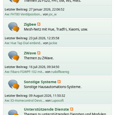
Themen zu FS20, FHT, EM, WS, HMS.
Letzter Beitrag:
27 Januar 2026, 22:06:52
Aw: FHT80 Ventilposition...
von
joc_w
Zigbee
Mesh-Netz mit Hue, Tradfri, Xiaomi, usw.
Letzter Beitrag:
23 Juli 2026, 12:35:58
Aw: Hue Tap Dial einbind...
von
Jackie
ZWave
Themen zu ZWave.
Letzter Beitrag:
16 Juli 2026, 09:34:50
Aw: Fibaro FGWPF-102 mit...
von
rudolfkoenig
Sonstige Systeme
Sonstige Hausautomations-Systeme.
Letzter Beitrag:
09 August 2026, 11:50:32
Aw: IO-Homecontrol Devic...
von
Luposoft
Unterstützende Dienste
Themen zu unterstützenden Diensten und Modulen