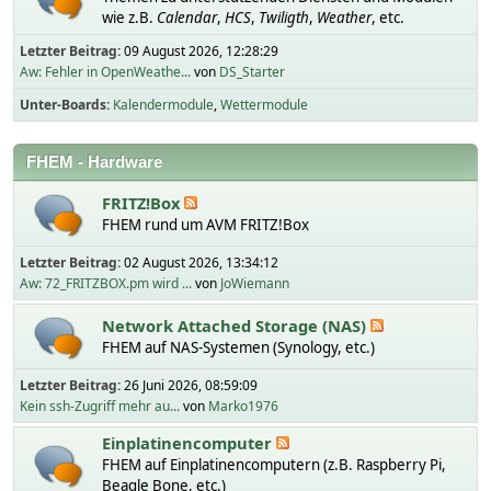
wie z.B.
Calendar
,
HCS
,
Twiligth
,
Weather
, etc.
Letzter Beitrag:
09 August 2026, 12:28:29
Aw: Fehler in OpenWeathe...
von
DS_Starter
Unter-Boards
Kalendermodule
Wettermodule
FHEM - Hardware
FRITZ!Box
FHEM rund um AVM FRITZ!Box
Letzter Beitrag:
02 August 2026, 13:34:12
Aw: 72_FRITZBOX.pm wird ...
von
JoWiemann
Network Attached Storage (NAS)
FHEM auf NAS-Systemen (Synology, etc.)
Letzter Beitrag:
26 Juni 2026, 08:59:09
Kein ssh-Zugriff mehr au...
von
Marko1976
Einplatinencomputer
FHEM auf Einplatinencomputern (z.B. Raspberry Pi,
Beagle Bone, etc.)