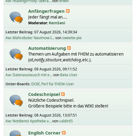
Aw: readingsProxy: übera...
von
erwin
Anfängerfragen
Jeder fängt mal an....
Moderator:
KernSani
Letzter Beitrag:
07 August 2026, 14:39:34
Aw: Mähroboter Navimow I...
von
sweetie-pie
Automatisierung
Themen um Aufgaben mit FHEM zu automatisieren
(
at
,
notify
,
structure
,
watchdog
,etc.).
Letzter Beitrag:
09 August 2026, 09:11:52
Aw: Datenaustausch mit e...
von
Beta-User
Unter-Boards
DOIF
Perl für FHEM-User
Codeschnipsel
Nützliche Codeschnipsel.
Größere Beispiele bitte in das WIKI stellen!
Letzter Beitrag:
08 August 2026, 13:07:51
Aw: Notdienst Apotheke v...
von
caldir65
English Corner