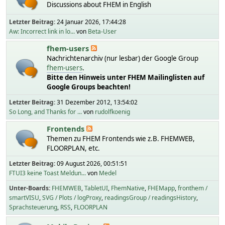
Discussions about FHEM in English
Letzter Beitrag:
24 Januar 2026, 17:44:28
Aw: Incorrect link in lo...
von
Beta-User
fhem-users
Nachrichtenarchiv (nur lesbar) der Google Group
fhem-users
.
Bitte den Hinweis unter FHEM Mailinglisten auf
Google Groups beachten!
Letzter Beitrag:
31 Dezember 2012, 13:54:02
So Long, and Thanks for ...
von
rudolfkoenig
Frontends
Themen zu FHEM Frontends wie z.B. FHEMWEB,
FLOORPLAN, etc.
Letzter Beitrag:
09 August 2026, 00:51:51
FTUI3 keine Toast Meldun...
von
Medel
Unter-Boards
FHEMWEB
TabletUI
FhemNative
FHEMapp
fronthem /
smartVISU
SVG / Plots / logProxy
readingsGroup / readingsHistory
Sprachsteuerung
RSS
FLOORPLAN