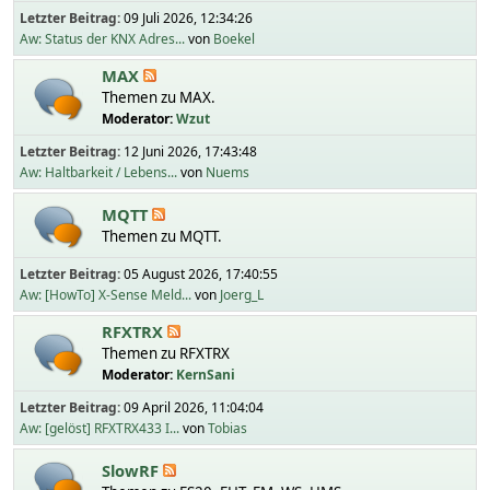
Letzter Beitrag:
09 Juli 2026, 12:34:26
Aw: Status der KNX Adres...
von
Boekel
MAX
Themen zu MAX.
Moderator:
Wzut
Letzter Beitrag:
12 Juni 2026, 17:43:48
Aw: Haltbarkeit / Lebens...
von
Nuems
MQTT
Themen zu MQTT.
Letzter Beitrag:
05 August 2026, 17:40:55
Aw: [HowTo] X-Sense Meld...
von
Joerg_L
RFXTRX
Themen zu RFXTRX
Moderator:
KernSani
Letzter Beitrag:
09 April 2026, 11:04:04
Aw: [gelöst] RFXTRX433 I...
von
Tobias
SlowRF