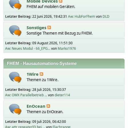
Mobile Devices
FHEM auf mobilen Geräten.
Letzter Beitrag:
22 Juni 2026, 19:42:31
Aw: HubForFhem
von
DLD
Sonstiges
Sonstige Themen mit Bezug zu FHEM.
Letzter Beitrag:
09 August 2026, 11:51:30
Aw: Neues Modul - 66_EPG...
von
Marko1976
FHEM - Hausautomations-Systeme
1Wire
Themen zu 1Wire.
Letzter Beitrag:
28 Juli 2026, 15:30:37
Aw: OWX Parallelbetrieb ...
von
dieter114
EnOcean
Themen zu EnOcean.
Letzter Beitrag:
09 Juli 2026, 06:42:00
Aw: attr repeaterID bei ...
von
Flachzange