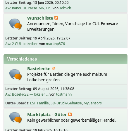
Letzter Beitrag:
13 Juni 2026, 00:10:55
Aw: nanoCUL Parse_MN, Er...
von
TobSch
Wunschliste
Anregungen, Ideen, Vorschläge für CUL-Firmware
Erweiterungen.
Letzter Beitrag:
19 April 2026, 19:32:07
Aw: 2 CUL betreiben
von
martinp876
Verschiedenes
Bastelecke
Projekte für Bastler, die gerne auch mal zum
Lötkolben greifen.
Letzter Beitrag:
09 August 2026, 11:38:08
Aw: BoseFix32 — lokaler ...
von
tostmann
Unter-Boards
ESP Familie
3D-Druck/Gehäuse
MySensors
Marktplatz - Güter
Kein gewerblicher oder gewerbsmäßiger Handel.
Letzter Beitrag:
19 Juli 2026, 16:18:16