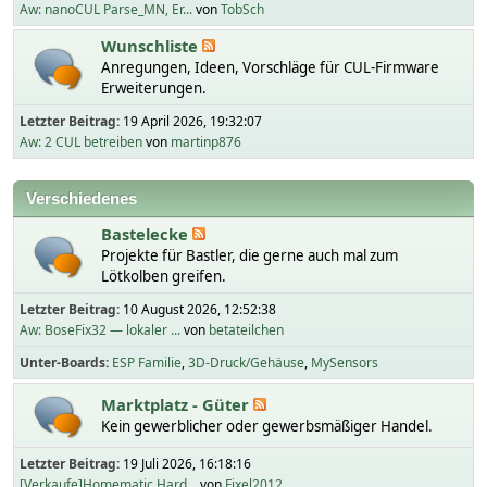
Aw: nanoCUL Parse_MN, Er...
von
TobSch
Wunschliste
Anregungen, Ideen, Vorschläge für CUL-Firmware
Erweiterungen.
Letzter Beitrag:
19 April 2026, 19:32:07
Aw: 2 CUL betreiben
von
martinp876
Verschiedenes
Bastelecke
Projekte für Bastler, die gerne auch mal zum
Lötkolben greifen.
Letzter Beitrag:
10 August 2026, 12:52:38
Aw: BoseFix32 — lokaler ...
von
betateilchen
Unter-Boards
ESP Familie
3D-Druck/Gehäuse
MySensors
Marktplatz - Güter
Kein gewerblicher oder gewerbsmäßiger Handel.
Letzter Beitrag:
19 Juli 2026, 16:18:16
[Verkaufe]Homematic Hard...
von
Fixel2012