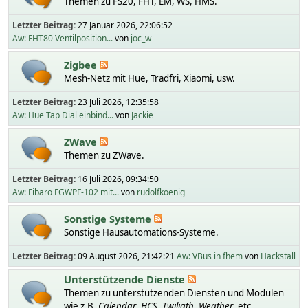
Themen zu FS20, FHT, EM, WS, HMS.
Letzter Beitrag:
27 Januar 2026, 22:06:52
Aw: FHT80 Ventilposition...
von
joc_w
Zigbee
Mesh-Netz mit Hue, Tradfri, Xiaomi, usw.
Letzter Beitrag:
23 Juli 2026, 12:35:58
Aw: Hue Tap Dial einbind...
von
Jackie
ZWave
Themen zu ZWave.
Letzter Beitrag:
16 Juli 2026, 09:34:50
Aw: Fibaro FGWPF-102 mit...
von
rudolfkoenig
Sonstige Systeme
Sonstige Hausautomations-Systeme.
Letzter Beitrag:
09 August 2026, 21:42:21
Aw: VBus in fhem
von
Hackstall
Unterstützende Dienste
Themen zu unterstützenden Diensten und Modulen
wie z.B.
Calendar
,
HCS
,
Twiligth
,
Weather
, etc.