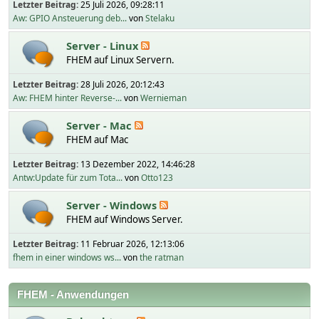
Letzter Beitrag:
25 Juli 2026, 09:28:11
Aw: GPIO Ansteuerung deb...
von
Stelaku
Server - Linux
FHEM auf Linux Servern.
Letzter Beitrag:
28 Juli 2026, 20:12:43
Aw: FHEM hinter Reverse-...
von
Wernieman
Server - Mac
FHEM auf Mac
Letzter Beitrag:
13 Dezember 2022, 14:46:28
Antw:Update für zum Tota...
von
Otto123
Server - Windows
FHEM auf Windows Server.
Letzter Beitrag:
11 Februar 2026, 12:13:06
fhem in einer windows ws...
von
the ratman
FHEM - Anwendungen