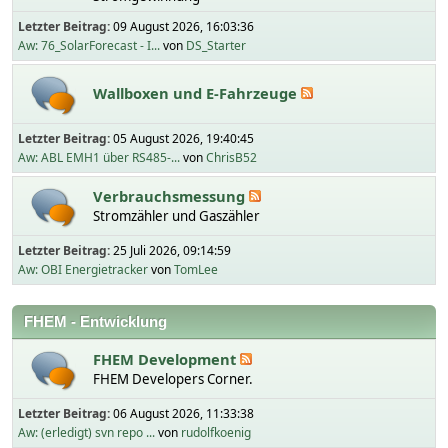
Letzter Beitrag:
09 August 2026, 16:03:36
Aw: 76_SolarForecast - I...
von
DS_Starter
Wallboxen und E-Fahrzeuge
Letzter Beitrag:
05 August 2026, 19:40:45
Aw: ABL EMH1 über RS485-...
von
ChrisB52
Verbrauchsmessung
Stromzähler und Gaszähler
Letzter Beitrag:
25 Juli 2026, 09:14:59
Aw: OBI Energietracker
von
TomLee
FHEM - Entwicklung
FHEM Development
FHEM Developers Corner.
Letzter Beitrag:
06 August 2026, 11:33:38
Aw: (erledigt) svn repo ...
von
rudolfkoenig