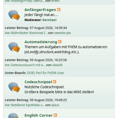
Aw: readingsProxy: übera...
von
erwin
Anfängerfragen
Jeder fängt mal an....
Moderator:
KernSani
Letzter Beitrag:
07 August 2026, 14:39:34
Aw: Mähroboter Navimow I...
von
sweetie-pie
Automatisierung
Themen um Aufgaben mit FHEM zu automatisieren
(
at
,
notify
,
structure
,
watchdog
,etc.).
Letzter Beitrag:
09 August 2026, 16:25:56
Aw: Datenaustausch mit e...
von
olwaldi
Unter-Boards
DOIF
Perl für FHEM-User
Codeschnipsel
Nützliche Codeschnipsel.
Größere Beispiele bitte in das WIKI stellen!
Letzter Beitrag:
09 August 2026, 19:49:25
Aw: Notdienst Apotheke v...
von
qlaus
English Corner