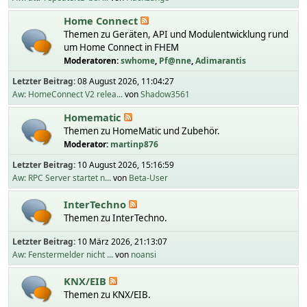
Home Connect
Themen zu Geräten, API und Modulentwicklung rund
um Home Connect in FHEM
Moderatoren:
swhome
,
Pf@nne
,
Adimarantis
Letzter Beitrag:
08 August 2026, 11:04:27
Aw: HomeConnect V2 relea...
von
Shadow3561
Homematic
Themen zu HomeMatic und Zubehör.
Moderator:
martinp876
Letzter Beitrag:
10 August 2026, 15:16:59
Aw: RPC Server startet n...
von
Beta-User
InterTechno
Themen zu InterTechno.
Letzter Beitrag:
10 März 2026, 21:13:07
Aw: Fenstermelder nicht ...
von
noansi
KNX/EIB
Themen zu KNX/EIB.