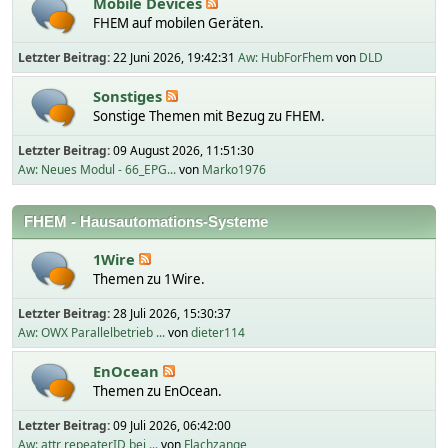
Mobile Devices
FHEM auf mobilen Geräten.
Letzter Beitrag:
22 Juni 2026, 19:42:31
Aw: HubForFhem
von
DLD
Sonstiges
Sonstige Themen mit Bezug zu FHEM.
Letzter Beitrag:
09 August 2026, 11:51:30
Aw: Neues Modul - 66_EPG...
von
Marko1976
FHEM - Hausautomations-Systeme
1Wire
Themen zu 1Wire.
Letzter Beitrag:
28 Juli 2026, 15:30:37
Aw: OWX Parallelbetrieb ...
von
dieter114
EnOcean
Themen zu EnOcean.
Letzter Beitrag:
09 Juli 2026, 06:42:00
Aw: attr repeaterID bei ...
von
Flachzange