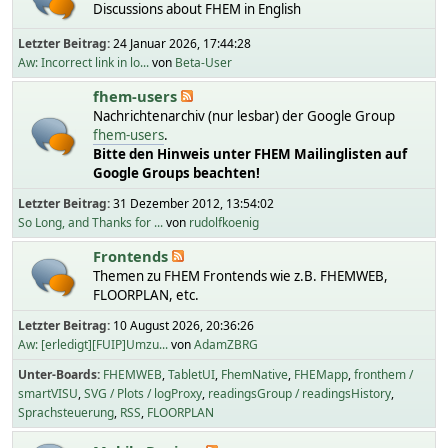
Discussions about FHEM in English
Letzter Beitrag:
24 Januar 2026, 17:44:28
Aw: Incorrect link in lo...
von
Beta-User
fhem-users
Nachrichtenarchiv (nur lesbar) der Google Group
fhem-users
.
Bitte den Hinweis unter FHEM Mailinglisten auf
Google Groups beachten!
Letzter Beitrag:
31 Dezember 2012, 13:54:02
So Long, and Thanks for ...
von
rudolfkoenig
Frontends
Themen zu FHEM Frontends wie z.B. FHEMWEB,
FLOORPLAN, etc.
Letzter Beitrag:
10 August 2026, 20:36:26
Aw: [erledigt][FUIP]Umzu...
von
AdamZBRG
Unter-Boards
FHEMWEB
TabletUI
FhemNative
FHEMapp
fronthem /
smartVISU
SVG / Plots / logProxy
readingsGroup / readingsHistory
Sprachsteuerung
RSS
FLOORPLAN