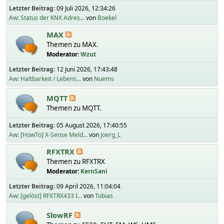
Letzter Beitrag:
09 Juli 2026, 12:34:26
Aw: Status der KNX Adres...
von
Boekel
MAX
Themen zu MAX.
Moderator:
Wzut
Letzter Beitrag:
12 Juni 2026, 17:43:48
Aw: Haltbarkeit / Lebens...
von
Nuems
MQTT
Themen zu MQTT.
Letzter Beitrag:
05 August 2026, 17:40:55
Aw: [HowTo] X-Sense Meld...
von
Joerg_L
RFXTRX
Themen zu RFXTRX
Moderator:
KernSani
Letzter Beitrag:
09 April 2026, 11:04:04
Aw: [gelöst] RFXTRX433 I...
von
Tobias
SlowRF