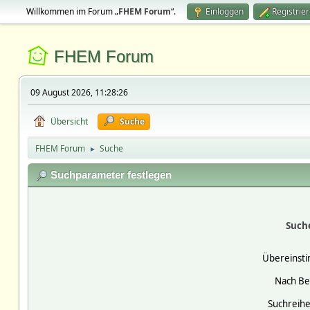
Willkommen im Forum „
FHEM Forum
“.
Einloggen
Registrie
FHEM Forum
09 August 2026, 11:28:26
Übersicht
Suche
FHEM Forum
Suche
►
Suchparameter festlegen
Such
Übereinst
Nach Be
Suchreihe