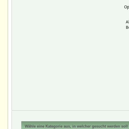
Op
A
B
Wähle eine Kategorie aus, in welcher gesucht werden soll