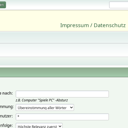
ren
Impressum / Datenschutz
e nach:
z.B.
Computer "Spiele PC" -Absturz
immung:
nutzer:
nfolge: