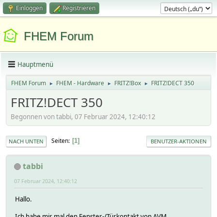
Einloggen
Registrieren
FHEM Forum
Hauptmenü
FHEM Forum
FHEM - Hardware
FRITZ!Box
FRITZ!DECT 350
►
►
►
FRITZ!DECT 350
Begonnen von tabbi, 07 Februar 2024, 12:40:12
Seiten
1
NACH UNTEN
BENUTZER-AKTIONEN
tabbi
07 Februar 2024, 12:40:12
Hallo.
Ich habe mir mal den Fenster-/Türkontakt von AVM