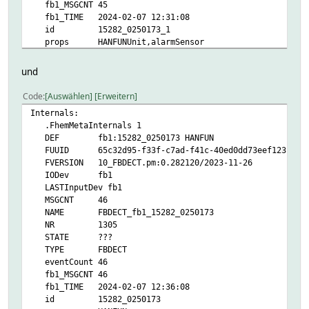
fb1_MSGCNT 45
fb1_TIME 2024-02-07 12:31:08
id 15282_0250173_1
props HANFUNUnit,alarmSensor
.attraggr:
.attreocr:
und
.*
.attreour:
Code
Auswählen
Erweitern
present
Internals:
state
.FhemMetaInternals 1
.attrminint:
DEF fb1:15282_0250173 HANFUN
power:120
FUUID 65c32d95-f33f-c7ad-f41c-40ed0dd73eef1231
Helper:
FVERSION 10_FBDECT.pm:0.282120/2023-11-26
DBLOG:
IODev fb1
lastalertchgtimestamp:
LASTInputDev fb1
dblog:
MSGCNT 46
TIME 1707293468.96531
NAME FBDECT_fb1_15282_0250173
VALUE 2024-02-07 09:10:29
NR 1305
present:
STATE ???
dblog:
TYPE FBDECT
TIME 1707305468.96883
eventCount 46
VALUE yes
fb1_MSGCNT 46
state:
fb1_TIME 2024-02-07 12:36:08
dblog:
id 15282_0250173
TIME 1707305468.96883