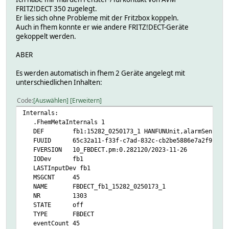
FRITZ!DECT 350 zugelegt.
Er lies sich ohne Probleme mit der Fritzbox koppeln.
Auch in fhem konnte er wie andere FRITZ!DECT-Geräte
gekoppelt werden.
ABER
Es werden automatisch in fhem 2 Geräte angelegt mit
unterschiedlichen Inhalten:
Code
Auswählen
Erweitern
Internals:
.FhemMetaInternals 1
DEF fb1:15282_0250173_1 HANFUNUnit,alarmSensor
FUUID 65c32a11-f33f-c7ad-832c-cb2be5886e7a2f9f
FVERSION 10_FBDECT.pm:0.282120/2023-11-26
IODev fb1
LASTInputDev fb1
MSGCNT 45
NAME FBDECT_fb1_15282_0250173_1
NR 1303
STATE off
TYPE FBDECT
eventCount 45