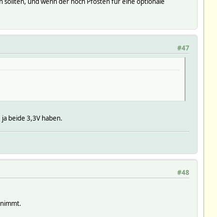
en sollten, und wenn der noch Pfosten für eine optionale
#47
 ja beide 3,3V haben.
#48
 nimmt.