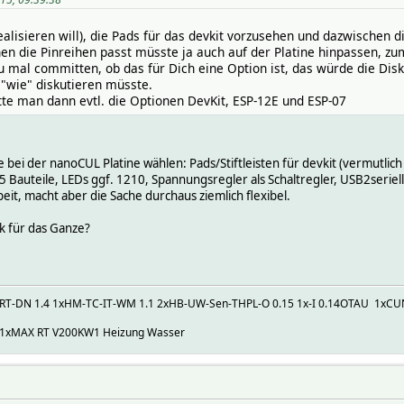
lisieren will), die Pads für das devkit vorzusehen und dazwischen di
en die Pinreihen passt müsste ja auch auf der Platine hinpassen, zu
 mal committen, ob das für Dich eine Option ist, das würde die Disk
 "wie" diskutieren müsste.
ätte man dann evtl. die Optionen DevKit, ESP-12E und ESP-07
 bei der nanoCUL Platine wählen: Pads/Stiftleisten für devkit (vermutlich
 Bauteile, LEDs ggf. 1210, Spannungsregler als Schaltregler, USB2seriell 
beit, macht aber die Sache durchaus ziemlich flexibel.
k für das Ganze?
C-RT-DN 1.4 1xHM-TC-IT-WM 1.1 2xHB-UW-Sen-THPL-O 0.15 1x-I 0.14OTAU 1xC
 1xMAX RT V200KW1 Heizung Wasser