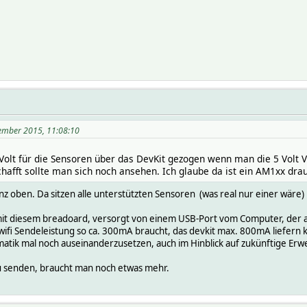
zember 2015, 11:08:10
 Volt für die Sensoren über das DevKit gezogen wenn man die 5 Volt 
afft sollte man sich noch ansehen. Ich glaube da ist ein AM1xx drau
anz oben. Da sitzen alle unterstützten Sensoren (was real nur einer wäre
 mit diesem breadoard, versorgt von einem USB-Port vom Computer, der
r wifi Sendeleistung so ca. 300mA braucht, das devkit max. 800mA liefern
 Thematik mal noch auseinanderzusetzen, auch im Hinblick auf zukünftige
 senden, braucht man noch etwas mehr.