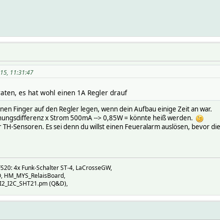
15, 11:31:47
raten, es hat wohl einen 1A Regler drauf
inen Finger auf den Regler legen, wenn dein Aufbau einige Zeit an war.
nungsdifferenz x Strom 500mA --> 0,85W = könnte heiß werden.
TH-Sensoren. Es sei denn du willst einen Feueralarm auslösen, bevor die
S20: 4x Funk-Schalter ST-4, LaCrosseGW,
 HM_MYS_RelaisBoard,
 I2_I2C_SHT21.pm (Q&D),