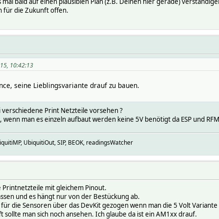
s mal bald auf einen plausiblen Plan (z.B. Deinen hier gerade) verständig
 für die Zukunft offen.
15, 10:42:13
ce, seine Lieblingsvariante drauf zu bauen.
ei verschiedene Print Netzteile vorsehen ?
, wenn man es einzeln aufbaut werden keine 5V benötigt da ESP und RFM
uitiMP, UbiquitiOut, SIP, BEOK, readingsWatcher
e Printnetzteile mit gleichem Pinout.
lassen und es hängt nur von der Bestückung ab.
t für die Sensoren über das DevKit gezogen wenn man die 5 Volt Variante
 sollte man sich noch ansehen. Ich glaube da ist ein AM1xx drauf.