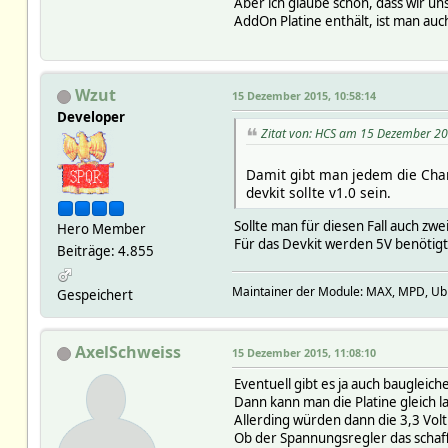
Aber ich glaube schon, dass wir un
AddOn Platine enthält, ist man auch
Wzut
15 Dezember 2015, 10:58:14
Developer
Zitat von: HCS am 15 Dezember 20
Damit gibt man jedem die Chan
devkit sollte v1.0 sein.
Sollte man für diesen Fall auch zw
Hero Member
Für das Devkit werden 5V benötigt
Beiträge: 4.855
Maintainer der Module: MAX, MPD, Ubiq
Gespeichert
AxelSchweiss
15 Dezember 2015, 11:08:10
Eventuell gibt es ja auch baugleich
Dann kann man die Platine gleich 
Allerding würden dann die 3,3 Vol
Ob der Spannungsregler das schafft