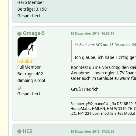
Hero Member
Beiträge: 3.150
Gespeichert
Omega-5
15 Dezember 2015, 16:56:14
Zitat von: HCS am 15 Dezember 20
Ich glaube, ich habe richtig ge
Full Member
Könntest du mal vorsichtig den kle
Annahme: Linearregler 1,7V Span
Beiträge: 402
Oder auch im Gehäuse zu warm für 
climbing is cool
Gruß Friedrich
Gespeichert
RaspberryPi2, nanoCUL, 3x DS18B20, F
HomeMatic: HMLAN, HM-WDS10-TH-O,
I2C: HYT221 über modifiziertes Modul
HCS
15 Dezember 2015, 17:32:36