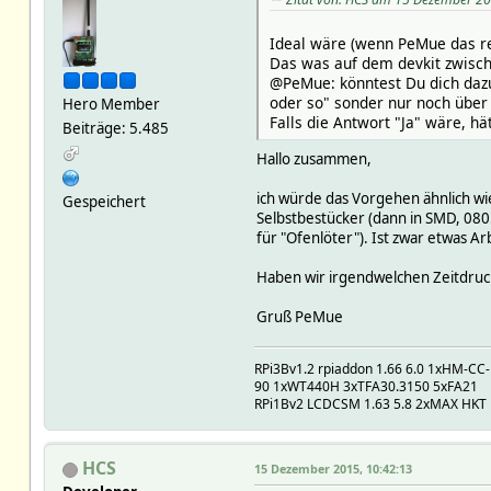
Ideal wäre (wenn PeMue das rea
Das was auf dem devkit zwisch
@PeMue: könntest Du dich dazu
oder so" sonder nur noch über
Hero Member
Falls die Antwort "Ja" wäre, h
Beiträge: 5.485
Hallo zusammen,
ich würde das Vorgehen ähnlich wie
Gespeichert
Selbstbestücker (dann in SMD, 0805
für "Ofenlöter"). Ist zwar etwas Ar
Haben wir irgendwelchen Zeitdruc
Gruß PeMue
RPi3Bv1.2 rpiaddon 1.66 6.0 1xHM-C
90 1xWT440H 3xTFA30.3150 5xFA21
RPi1Bv2 LCDCSM 1.63 5.8 2xMAX HKT
HCS
15 Dezember 2015, 10:42:13