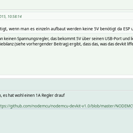
015, 10:58:14
tigt, wenn man es einzeln aufbaut werden keine 5V benötigt da ESP 
man keinen Spannungsregler, das bekommt 5V über seinen USB-Port und li
iebilanz (siehe vorhergender Beitrag) ergibt, dass das, was das devkit liffe
n, es hat wohl einen 1A Regler drauf
ttps://github.com/nodemcu/nodemcu-devkit-v1.0/blob/master/NODEM