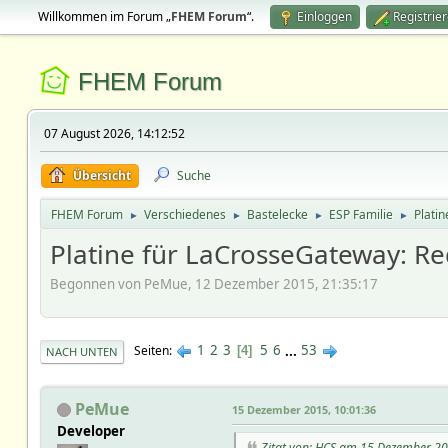
Willkommen im Forum „
FHEM Forum
“.
Einloggen
Registrie
FHEM Forum
07 August 2026, 14:12:52
Übersicht
Suche
FHEM Forum
Verschiedenes
Bastelecke
ESP Familie
Plati
►
►
►
►
Platine für LaCrosseGateway: R
Begonnen von PeMue, 12 Dezember 2015, 21:35:17
1
2
3
5
6
...
53
Seiten
4
NACH UNTEN
PeMue
15 Dezember 2015, 10:01:36
Developer
Zitat von: HCS am 15 Dezember 20