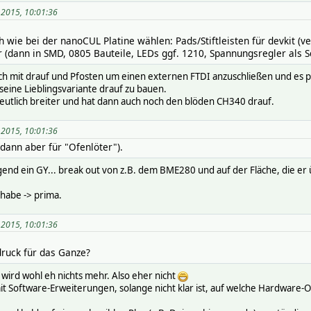
 2015, 10:01:36
 wie bei der nanoCUL Platine wählen: Pads/Stiftleisten für devkit (v
 (dann in SMD, 0805 Bauteile, LEDs ggf. 1210, Spannungsregler als Sc
och mit drauf und Pfosten um einen externen FTDI anzuschließen und es p
seine Lieblingsvariante drauf zu bauen.
t deutlich breiter und hat dann auch noch den blöden CH340 drauf.
 2015, 10:01:36
(dann aber für "Ofenlöter").
gend ein GY... break out von z.B. dem BME280 und auf der Fläche, die er
 habe -> prima.
 2015, 10:01:36
ruck für das Ganze?
rd wohl eh nichts mehr. Also eher nicht
t Software-Erweiterungen, solange nicht klar ist, auf welche Hardware-O