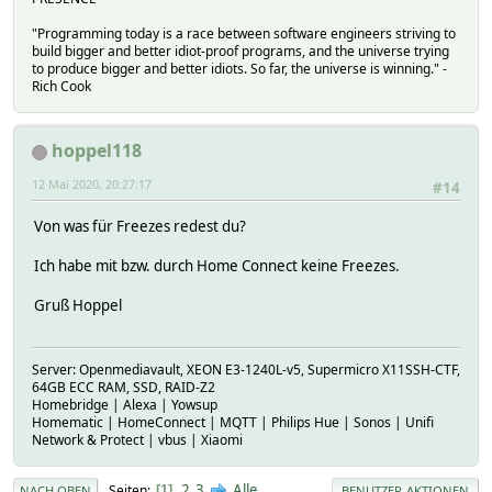
"Programming today is a race between software engineers striving to
build bigger and better idiot-proof programs, and the universe trying
to produce bigger and better idiots. So far, the universe is winning." -
Rich Cook
hoppel118
12 Mai 2020, 20:27:17
#14
Von was für Freezes redest du?
Ich habe mit bzw. durch Home Connect keine Freezes.
Gruß Hoppel
Server: Openmediavault, XEON E3-1240L-v5, Supermicro X11SSH-CTF,
64GB ECC RAM, SSD, RAID-Z2
Homebridge | Alexa | Yowsup
Homematic | HomeConnect | MQTT | Philips Hue | Sonos | Unifi
Network & Protect | vbus | Xiaomi
2
3
Alle
Seiten
1
NACH OBEN
BENUTZER-AKTIONEN