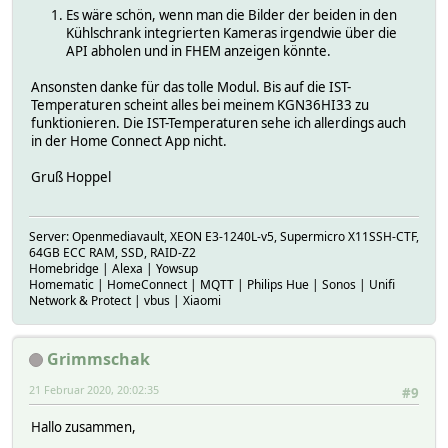
Es wäre schön, wenn man die Bilder der beiden in den
Kühlschrank integrierten Kameras irgendwie über die
API abholen und in FHEM anzeigen könnte.
Ansonsten danke für das tolle Modul. Bis auf die IST-
Temperaturen scheint alles bei meinem KGN36HI33 zu
funktionieren. Die IST-Temperaturen sehe ich allerdings auch
in der Home Connect App nicht.
Gruß Hoppel
Server: Openmediavault, XEON E3-1240L-v5, Supermicro X11SSH-CTF,
64GB ECC RAM, SSD, RAID-Z2
Homebridge | Alexa | Yowsup
Homematic | HomeConnect | MQTT | Philips Hue | Sonos | Unifi
Network & Protect | vbus | Xiaomi
Grimmschak
21 Februar 2020, 20:02:35
#9
Hallo zusammen,