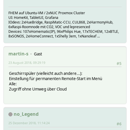
FHEM auf Ubuntu-VM / 2xNUC Proxmox Cluster
UI: HomeKit, TabletUI, Grafana
IOdevs: 2xHueBridge, RaspiMatic-CCU, CUL868, 2xHarmonyHub,
6xRaspi-Roomnode mit CO2, VOC und lepresenced
Devices: 107xHomematic(IP), 96xPhilips Hue, 17xTECHEM, 12xBTLE,
8xSONOS, 2xHomeConnect, 1xShelly 3em, 1xNanoleaf ...
martin-s
Gast
23 August 2018, 09:29:19
#5
Geschirrspüler (vielleicht auch andere...):
Einstellung für permanenten Remote-Start im Menü
Alle:
Zugriff ohne Umweg über Cloud
no_Legend
25 Dezember 2018, 11:14:24
#6