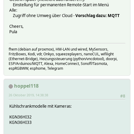
Einstellung für permanenten Remote-Start im Menü
Alle:
Zugriff ohne Umweg über Cloud -
Vorschlag dazu: MQTT
Cheers,
Pula
fhem (debian auf proxmox), HM-LAN und wired, MySensors,
FritzBoxes, Kodi, vdr, Onkyo, squeezeplayers, nanoCUL, wifilight
(Ethernet-Bridge), Heizungssteuerung (python/vncdotool), doorpi,
ESP/Arduinos/MQTT, Alexa, HomeConnect, Sonoff/Tasmota,
espRGBWW, esphome, Telegram
hoppel118
26 Oktober 2019, 14:38:38
#8
Kühlschrankmodelle mit Kameras:
KGN36HI32
KGN36HI33