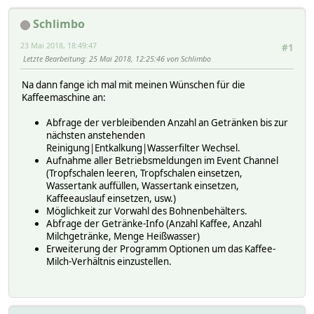
Schlimbo
23 Mai 2018, 18:49:47
#1
Letzte Bearbeitung
: 25 Mai 2018, 12:25:46 von Schlimbo
Na dann fange ich mal mit meinen Wünschen für die
Kaffeemaschine an:
Abfrage der verbleibenden Anzahl an Getränken bis zur
nächsten anstehenden
Reinigung|Entkalkung|Wasserfilter Wechsel.
Aufnahme aller Betriebsmeldungen im Event Channel
(Tropfschalen leeren, Tropfschalen einsetzen,
Wassertank auffüllen, Wassertank einsetzen,
Kaffeeauslauf einsetzen, usw.)
Möglichkeit zur Vorwahl des Bohnenbehälters.
Abfrage der Getränke-Info (Anzahl Kaffee, Anzahl
Milchgetränke, Menge Heißwasser)
Erweiterung der Programm Optionen um das Kaffee-
Milch-Verhältnis einzustellen.