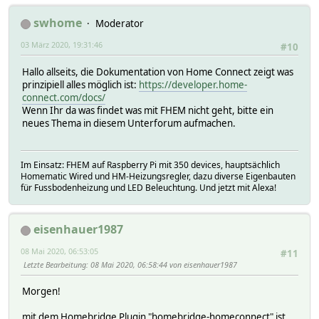
swhome
Moderator
03 März 2020, 19:31:46
#10
Hallo allseits, die Dokumentation von Home Connect zeigt was
prinzipiell alles möglich ist:
https://developer.home-
connect.com/docs/
Wenn Ihr da was findet was mit FHEM nicht geht, bitte ein
neues Thema in diesem Unterforum aufmachen.
Im Einsatz: FHEM auf Raspberry Pi mit 350 devices, hauptsächlich
Homematic Wired und HM-Heizungsregler, dazu diverse Eigenbauten
für Fussbodenheizung und LED Beleuchtung. Und jetzt mit Alexa!
eisenhauer1987
08 Mai 2020, 06:53:05
#11
Letzte Bearbeitung
: 08 Mai 2020, 06:58:44 von eisenhauer1987
Morgen!
mit dem Homebridge Plugin "homebridge-homeconnect" ist