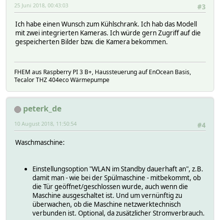
25 Juni 2018, 00:43:03
#3
Ich habe einen Wunsch zum Kühlschrank. Ich hab das Modell
mit zwei integrierten Kameras. Ich würde gern Zugriff auf die
gespeicherten Bilder bzw. die Kamera bekommen.
FHEM aus Raspberry PI 3 B+, Haussteuerung auf EnOcean Basis,
Tecalor THZ 404eco Wärmepumpe
peterk_de
10 August 2018, 11:50:54
#4
Waschmaschine:
Einstellungsoption "WLAN im Standby dauerhaft an", z.B.
damit man - wie bei der Spülmaschine - mitbekommt, ob
die Tür geöffnet/geschlossen wurde, auch wenn die
Maschine ausgeschaltet ist. Und um vernünftig zu
überwachen, ob die Maschine netzwerktechnisch
verbunden ist. Optional, da zusätzlicher Stromverbrauch.