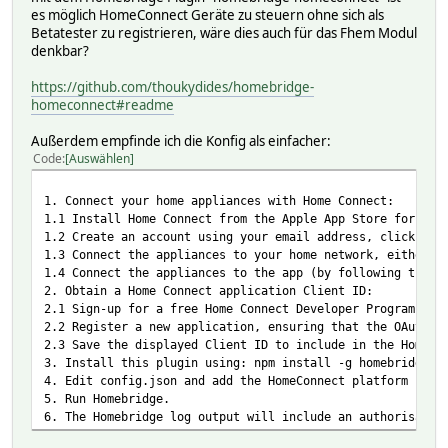
es möglich HomeConnect Geräte zu steuern ohne sich als
Betatester zu registrieren, wäre dies auch für das Fhem Modul
denkbar?
https://github.com/thoukydides/homebridge-
homeconnect#readme
Außerdem empfinde ich die Konfig als einfacher:
Code
Auswählen
1. Connect your home appliances with Home Connect:
1.1 Install Home Connect from the Apple App Store for you
1.2 Create an account using your email address, click on 
1.3 Connect the appliances to your home network, either v
1.4 Connect the appliances to the app (by following the i
2. Obtain a Home Connect application Client ID:
2.1 Sign-up for a free Home Connect Developer Program acc
2.2 Register a new application, ensuring that the OAuth F
2.3 Save the displayed Client ID to include in the Homebr
3. Install this plugin using: npm install -g homebridge-h
4. Edit config.json and add the HomeConnect platform (see
5. Run Homebridge.
6. The Homebridge log output will include an authorisatio