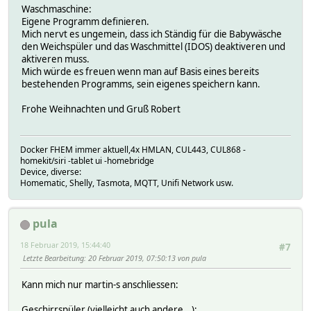
Waschmaschine:
Eigene Programm definieren.
Mich nervt es ungemein, dass ich Ständig für die Babywäsche
den Weichspüler und das Waschmittel (IDOS) deaktiveren und
aktiveren muss.
Mich würde es freuen wenn man auf Basis eines bereits
bestehenden Programms, sein eigenes speichern kann.
Frohe Weihnachten und Gruß Robert
Docker FHEM immer aktuell,4x HMLAN, CUL443, CUL868 -
homekit/siri -tablet ui -homebridge
Device, diverse:
Homematic, Shelly, Tasmota, MQTT, Unifi Network usw.
pula
18 Februar 2019, 15:44:40
#7
Letzte Bearbeitung
: 20 Februar 2019, 07:50:13 von pula
Kann mich nur martin-s anschliessen:
Geschirrspüler (vielleicht auch andere...):