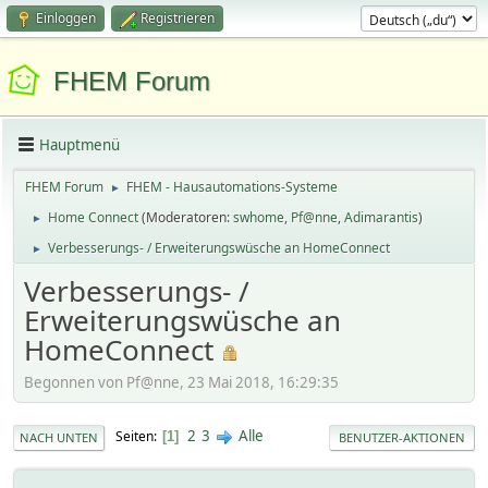
Einloggen
Registrieren
FHEM Forum
Hauptmenü
FHEM Forum
FHEM - Hausautomations-Systeme
►
Home Connect
(Moderatoren:
swhome
,
Pf@nne
,
Adimarantis
)
►
Verbesserungs- / Erweiterungswüsche an HomeConnect
►
Verbesserungs- /
Erweiterungswüsche an
HomeConnect
Begonnen von Pf@nne, 23 Mai 2018, 16:29:35
2
3
Alle
Seiten
1
NACH UNTEN
BENUTZER-AKTIONEN