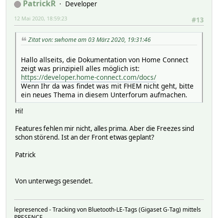
PatrickR
Developer
12 Mai 2020, 18:59:23
#13
Zitat von: swhome am 03 März 2020, 19:31:46
Hallo allseits, die Dokumentation von Home Connect
zeigt was prinzipiell alles möglich ist:
https://developer.home-connect.com/docs/
Wenn Ihr da was findet was mit FHEM nicht geht, bitte
ein neues Thema in diesem Unterforum aufmachen.
Hi!
Features fehlen mir nicht, alles prima. Aber die Freezes sind
schon störend. Ist an der Front etwas geplant?
Patrick
Von unterwegs gesendet.
lepresenced - Tracking von Bluetooth-LE-Tags (Gigaset G-Tag) mittels
PRESENCE