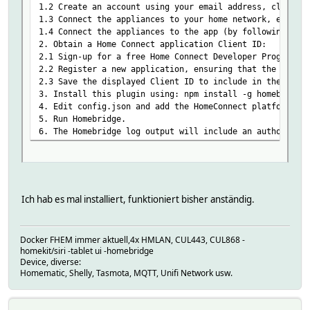
1.2 Create an account using your email address, click on
1.3 Connect the appliances to your home network, either 
1.4 Connect the appliances to the app (by following the 
2. Obtain a Home Connect application Client ID:
2.1 Sign-up for a free Home Connect Developer Program ac
2.2 Register a new application, ensuring that the OAuth
2.3 Save the displayed Client ID to include in the Homeb
3. Install this plugin using: npm install -g homebridge-
4. Edit config.json and add the HomeConnect platform (se
5. Run Homebridge.
6. The Homebridge log output will include an authorisat
Ich hab es mal installiert, funktioniert bisher anständig.
Docker FHEM immer aktuell,4x HMLAN, CUL443, CUL868 -
homekit/siri -tablet ui -homebridge
Device, diverse:
Homematic, Shelly, Tasmota, MQTT, Unifi Network usw.