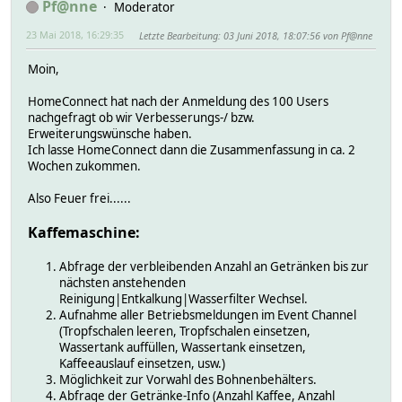
Pf@nne
Moderator
23 Mai 2018, 16:29:35
Letzte Bearbeitung
: 03 Juni 2018, 18:07:56 von Pf@nne
Moin,
HomeConnect hat nach der Anmeldung des 100 Users
nachgefragt ob wir Verbesserungs-/ bzw.
Erweiterungswünsche haben.
Ich lasse HomeConnect dann die Zusammenfassung in ca. 2
Wochen zukommen.
Also Feuer frei......
Kaffemaschine:
Abfrage der verbleibenden Anzahl an Getränken bis zur
nächsten anstehenden
Reinigung|Entkalkung|Wasserfilter Wechsel.
Aufnahme aller Betriebsmeldungen im Event Channel
(Tropfschalen leeren, Tropfschalen einsetzen,
Wassertank auffüllen, Wassertank einsetzen,
Kaffeeauslauf einsetzen, usw.)
Möglichkeit zur Vorwahl des Bohnenbehälters.
Abfrage der Getränke-Info (Anzahl Kaffee, Anzahl