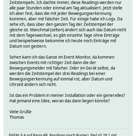
Zeitstempeln. Ich dachte immer, diese Readings werden nur
alle paar Stunden oder einmal am Tag aktualisiert. Jetzt stelle
ich aber fest, dass die mit jeder Bewegungserkennung
kommen, aber mit falscher Zeit. Für einige habe ich Logs. Da
sehe ich, dass über den ganzen Tag der Zeitstempel der
gleiche ist. Manchmal (selten) ändert sich auch das Datum nicht
mit dem Tageswechsel, es gibt einzelne Tage ohne Einträge
und beispielsweise bekomme ich heute noch Einträge mit
Datum von gestern.
Sehen kann ich das Ganze im Event-Monitor, da kommen
zwischen Events mit richtiger Zeit dann die der
Bewegungsmelder mit falscher. Oder im Gerät selbst, da
werden die Zeitstempel der drei Readings bei einer
Bewegungserkennung auf einmal rot, aber Datum und
Uhrzeit ändern sich nicht.
Ist das ein Problem in meiner Installation oder ein generelles?
Hat jemand eine Idee, woran das dann liegen könnte?
Viele Grüße
Thomas
FHEM: 6.4 auf Raspi 4B, Raspbian (noch Buster), Perl v5.28.1 mit