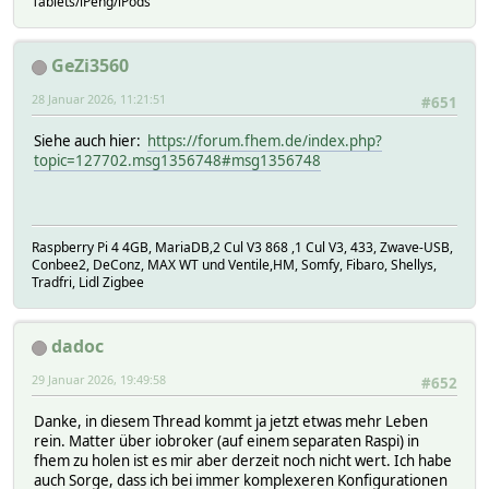
Tablets/iPeng/iPods
GeZi3560
28 Januar 2026, 11:21:51
#651
Siehe auch hier:
https://forum.fhem.de/index.php?
topic=127702.msg1356748#msg1356748
Raspberry Pi 4 4GB, MariaDB,2 Cul V3 868 ,1 Cul V3, 433, Zwave-USB,
Conbee2, DeConz, MAX WT und Ventile,HM, Somfy, Fibaro, Shellys,
Tradfri, Lidl Zigbee
dadoc
29 Januar 2026, 19:49:58
#652
Danke, in diesem Thread kommt ja jetzt etwas mehr Leben
rein. Matter über iobroker (auf einem separaten Raspi) in
fhem zu holen ist es mir aber derzeit noch nicht wert. Ich habe
auch Sorge, dass ich bei immer komplexeren Konfigurationen