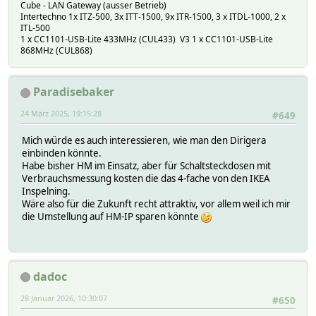
Cube - LAN Gateway (ausser Betrieb)
Intertechno 1x ITZ-500, 3x ITT-1500, 9x ITR-1500, 3 x ITDL-1000, 2 x
ITL-500
1 x CC1101-USB-Lite 433MHz (CUL433) V3 1 x CC1101-USB-Lite
868MHz (CUL868)
Paradisebaker
24 März 2025, 19:15:28
#649
Mich würde es auch interessieren, wie man den Dirigera
einbinden könnte.
Habe bisher HM im Einsatz, aber für Schaltsteckdosen mit
Verbrauchsmessung kosten die das 4-fache von den IKEA
Inspelning.
Wäre also für die Zukunft recht attraktiv, vor allem weil ich mir
die Umstellung auf HM-IP sparen könnte
dadoc
28 Januar 2026, 10:30:07
#650