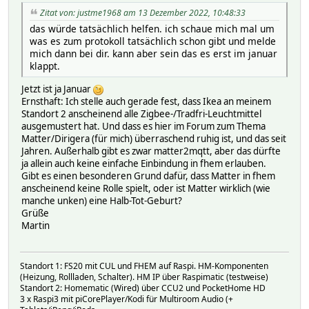
Zitat von: justme1968 am 13 Dezember 2022, 10:48:33
das würde tatsächlich helfen. ich schaue mich mal um
was es zum protokoll tatsächlich schon gibt und melde
mich dann bei dir. kann aber sein das es erst im januar
klappt.
Jetzt ist ja Januar
Ernsthaft: Ich stelle auch gerade fest, dass Ikea an meinem
Standort 2 anscheinend alle Zigbee-/Tradfri-Leuchtmittel
ausgemustert hat. Und dass es hier im Forum zum Thema
Matter/Dirigera (für mich) überraschend ruhig ist, und das seit
Jahren. Außerhalb gibt es zwar matter2mqtt, aber das dürfte
ja allein auch keine einfache Einbindung in fhem erlauben.
Gibt es einen besonderen Grund dafür, dass Matter in fhem
anscheinend keine Rolle spielt, oder ist Matter wirklich (wie
manche unken) eine Halb-Tot-Geburt?
Grüße
Martin
Standort 1: FS20 mit CUL und FHEM auf Raspi. HM-Komponenten
(Heizung, Rollladen, Schalter). HM IP über Raspimatic (testweise)
Standort 2: Homematic (Wired) über CCU2 und PocketHome HD
3 x Raspi3 mit piCorePlayer/Kodi für Multiroom Audio (+