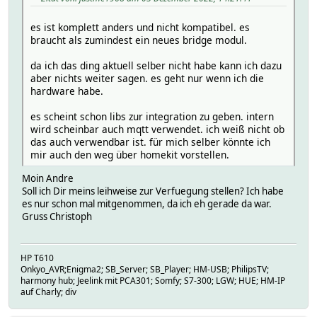
es ist komplett anders und nicht kompatibel. es
braucht als zumindest ein neues bridge modul.
da ich das ding aktuell selber nicht habe kann ich dazu
aber nichts weiter sagen. es geht nur wenn ich die
hardware habe.
es scheint schon libs zur integration zu geben. intern
wird scheinbar auch mqtt verwendet. ich weiß nicht ob
das auch verwendbar ist. für mich selber könnte ich
mir auch den weg über homekit vorstellen.
Moin Andre
Soll ich Dir meins leihweise zur Verfuegung stellen? Ich habe
es nur schon mal mitgenommen, da ich eh gerade da war.
Gruss Christoph
HP T610
Onkyo_AVR;Enigma2; SB_Server; SB_Player; HM-USB; PhilipsTV;
harmony hub; Jeelink mit PCA301; Somfy; S7-300; LGW; HUE; HM-IP
auf Charly; div