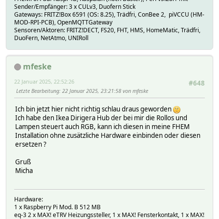
Sender/Empfänger: 3 x CULv3, Duofern Stick
Gateways: FRITZ!Box 6591 (OS: 8.25), Trädfri, ConBee 2, piVCCU (HM-
MOD-RPI-PCB), OpenMQTTGateway
Sensoren/Aktoren: FRITZ!DECT, FS20, FHT, HMS, HomeMatic, Trädfri,
DuoFern, NetAtmo, UNIRoll
mfeske
22 Januar 2025, 22:52:26
#648
Letzte Bearbeitung
: 22 Januar 2025, 23:21:58 von mfeske
Ich bin jetzt hier nicht richtig schlau draus geworden
Ich habe den Ikea Dirigera Hub der bei mir die Rollos und
Lampen steuert auch RGB, kann ich diesen in meine FHEM
Installation ohne zusätzliche Hardware einbinden oder diesen
ersetzen ?
Gruß
Micha
Hardware:
1 x Raspberry Pi Mod. B 512 MB
eq-3 2 x MAX! eTRV Heizungssteller, 1 x MAX! Fensterkontakt, 1 x MAX!