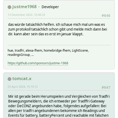
justme1968
Developer
13 Dezember 2022, 10:48:33
#646
das würde tatsächlich helfen. ich schaue mich mal um was es
zum protokoll tatsächlich schon gibt und melde mich dann bei
dir. kann aber sein das es erst im januar klappt.
hue, tradfri, alexa-fhem, homebridge-fhem, LightScene,
readingsGroup, ...
https://github.com/sponsors/justme-1968
tomcat.x
23 April 2024, 15:19:12
#647
Mir ist gerade beim Herumspielen und Vergleichen von Tradfri
Bewegungsmeldern, die ich entweder per Tradffri Gateway
oder DeCONZ angebunden habe, folgendes aufgefallen: Bei
allen per tradfri angebundenen bekomme ich Readings und
Events für battery, batteryPercent und reachable mit falschen