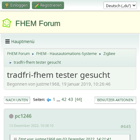
Einloggen
Registrieren
FHEM Forum
Hauptmenü
FHEM Forum
FHEM - Hausautomations-Systeme
Zigbee
►
►
tradfri-fhem tester gesucht
►
tradfri-fhem tester gesucht
Begonnen von justme1968, 19 Januar 2019, 10:26:46
1
...
42
43
Seiten
44
NACH UNTEN
BENUTZER-AKTIONEN
pc1246
13 Dezember 2022, 10:38:10
#645
Zitat von: justme1968 am 03 Dezember 2022, 14:21:41