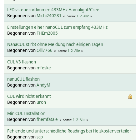
LEDs steuern/dimmen 433MHz Hamulight/Cree
Begonnen von
Michi240281
1
2
Alle
Seiten
Einstellungen einer nanoCUL zum empfang 433MHz
Begonnen von
FHEm2005
NanaCUL stirbt ohne Meldung nach einigen Tagen
Begonnen von
Olli7766
1
2
Alle
Seiten
CUL V3 flashen
Begonnen von
mfeske
nanuCUL flashen
Begonnen von
AndyM
CUL wird nicht erkannt
Begonnen von
uron
MiniCUL Installation
Begonnen von
fhemfatale
1
2
Alle
Seiten
Fehlende und unterschiedliche Readings bei Heizkostenverteiler
Begonnen von
scp