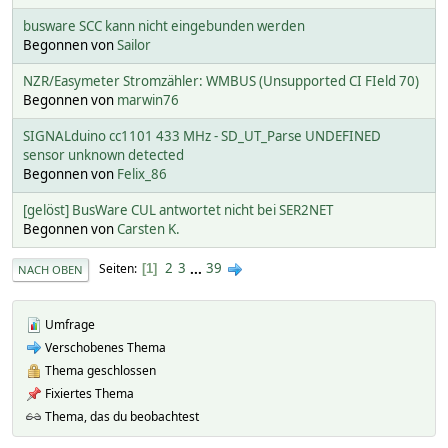
busware SCC kann nicht eingebunden werden
Begonnen von
Sailor
NZR/Easymeter Stromzähler: WMBUS (Unsupported CI FIeld 70)
Begonnen von
marwin76
SIGNALduino cc1101 433 MHz - SD_UT_Parse UNDEFINED
sensor unknown detected
Begonnen von
Felix_86
[gelöst] BusWare CUL antwortet nicht bei SER2NET
Begonnen von
Carsten K.
2
3
...
39
Seiten
1
NACH OBEN
Umfrage
Verschobenes Thema
Thema geschlossen
Fixiertes Thema
Thema, das du beobachtest