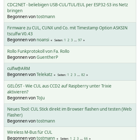
CDC2NET - beliebigen USB-CUL/TUL/EUL per ESP32-S3 ins Netz
bringen
Begonnen von
tostmann
Firmware zu CUL, CUNX und Co. mit Timestamp Option ASKSIN
tsculfw V0.43
Begonnen von
noansi
1
2
3
...
97
Seiten
Rollo Funkprotokoll von Fa. Rollo
Begonnen von
GuentherP
culfw@ARM
Begonnen von
Telekatz
1
2
3
...
82
Seiten
GELÖST - Wie CUL aus CCD2 auf Raspberry unter Trixie
aktivieren?
Begonnen von
ToJu
Neues Tool: CUL Stick direkt im Browser flashen und testen (Web
Flasher)
Begonnen von
tostmann
Wireless M-Bus für CUL
Begonnen von
tostmann
1
2
3
...
66
Seiten