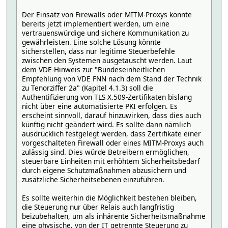
Der Einsatz von Firewalls oder MITM-Proxys könnte
bereits jetzt implementiert werden, um eine
vertrauenswürdige und sichere Kommunikation zu
gewährleisten. Eine solche Lösung könnte
sicherstellen, dass nur legitime Steuerbefehle
zwischen den Systemen ausgetauscht werden. Laut
dem VDE-Hinweis zur "Bundeseinheitlichen
Empfehlung von VDE FNN nach dem Stand der Technik
zu Tenorziffer 2a" (Kapitel 4.1.3) soll die
Authentifizierung von TLS X.509-Zertifikaten bislang
nicht über eine automatisierte PKI erfolgen. Es
erscheint sinnvoll, darauf hinzuwirken, dass dies auch
künftig nicht geändert wird. Es sollte dann nämlich
ausdrücklich festgelegt werden, dass Zertifikate einer
vorgeschalteten Firewall oder eines MITM-Proxys auch
zulässig sind. Dies würde Betreibern ermöglichen,
steuerbare Einheiten mit erhöhtem Sicherheitsbedarf
durch eigene Schutzmaßnahmen abzusichern und
zusätzliche Sicherheitsebenen einzuführen.
Es sollte weiterhin die Möglichkeit bestehen bleiben,
die Steuerung nur über Relais auch langfristig
beizubehalten, um als inhärente Sicherheitsmaßnahme
eine physische, von der IT getrennte Steuerung zu