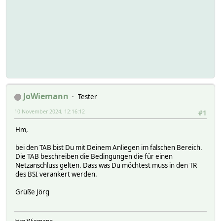
Mög
Dat
Kl
mit
Dat
übl
JoWiemann
Tester
10 November 2024, 12:16:12
#1
Hm,
bei den TAB bist Du mit Deinem Anliegen im falschen Bereich.
Die TAB beschreiben die Bedingungen die für einen
Netzanschluss gelten. Dass was Du möchtest muss in den TR
des BSI verankert werden.
Grüße Jörg