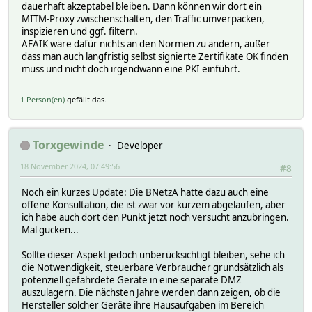
dauerhaft akzeptabel bleiben. Dann können wir dort ein
MITM-Proxy zwischenschalten, den Traffic umverpacken,
inspizieren und ggf. filtern.
AFAIK wäre dafür nichts an den Normen zu ändern, außer
dass man auch langfristig selbst signierte Zertifikate OK finden
muss und nicht doch irgendwann eine PKI einführt.
1 Person(en)
gefällt das.
Torxgewinde
Developer
18 November 2024, 07:49:56
#8
Noch ein kurzes Update: Die BNetzA hatte dazu auch eine
offene Konsultation, die ist zwar vor kurzem abgelaufen, aber
ich habe auch dort den Punkt jetzt noch versucht anzubringen.
Mal gucken...
Sollte dieser Aspekt jedoch unberücksichtigt bleiben, sehe ich
die Notwendigkeit, steuerbare Verbraucher grundsätzlich als
potenziell gefährdete Geräte in eine separate DMZ
auszulagern. Die nächsten Jahre werden dann zeigen, ob die
Hersteller solcher Geräte ihre Hausaufgaben im Bereich