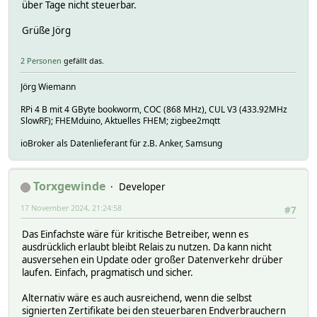
über Tage nicht steuerbar.
Grüße Jörg
2 Personen
gefällt das.
Jörg Wiemann
RPi 4 B mit 4 GByte bookworm, COC (868 MHz), CUL V3 (433.92MHz
SlowRF); FHEMduino, Aktuelles FHEM; zigbee2mqtt
ioBroker als Datenlieferant für z.B. Anker, Samsung
Torxgewinde
Developer
17 November 2024, 21:24:58
#7
Das Einfachste wäre für kritische Betreiber, wenn es
ausdrücklich erlaubt bleibt Relais zu nutzen. Da kann nicht
ausversehen ein Update oder großer Datenverkehr drüber
laufen. Einfach, pragmatisch und sicher.
Alternativ wäre es auch ausreichend, wenn die selbst
signierten Zertifikate bei den steuerbaren Endverbrauchern