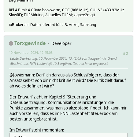
Jörg Wiemann
RPi 4 B mit 4 GByte bookworm, COC (868 MHz), CUL V3 (433.92MHz
SlowRF); FHEMduino, Aktuelles FHEM; zigbee2mqtt
ioBroker als Datenlieferant für z.B. Anker, Samsung
Torxgewinde
Developer
10 November 2024, 12:45:03
#2
Letzte Bearbeitung
: 10 November 2024, 13:43:05 von Torxgewinde
Grund
:
Abschnit aus FNN Lastenheft 10.3 ergänzt, Text nochmal angepasst
@Jowiemann: Darf ich daraus also Schlussfolgern, dass der
Ansatz selbst von dir nicht kritisiert wird? Die Kritik zielt darauf
ab wo es definiert wird?
Der Entwurf zieht im Kapitel 9 "Steuerung und
Datenübertragung, Kommunikationseinrichtungen" die
Punkte zusammen, was man so akzeptabel findet. Ich kann mir
auch vorstellen, dass es im FNN Lastenheft Steuerbox am
besten untergebracht ist.
Im Entwurf steht momentan: