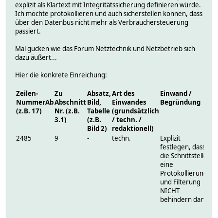
explizit als Klartext mit Integritätssicherung definieren würde.
Ich möchte protokollieren und auch sicherstellen können, dass
über den Datenbus nicht mehr als Verbrauchersteuerung
passiert.
Mal gucken wie das Forum Netztechnik und Netzbetrieb sich
dazu äußert...
Hier die konkrete Einreichung:
Zeilen-
Zu
Absatz,
Art des
Einwand /
Vo
NummerAb
Abschnitt
Bild,
Einwandes
Begründung
Än
(z.B. 17)
Nr. (z.B.
Tabelle
(grundsätzlich
3.1)
(z.B.
/ techn. /
Bild 2)
redaktionell)
2485
9
-
techn.
Explizit
Da 
festlegen, dass
Sch
die Schnittstelle
st
eine
Ve
Protokollierung
be
und Filterung
Gru
NICHT
IT-
behindern darf
un
Pro
Dat