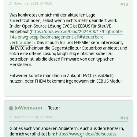
21 November 2024, 07:49:05
#13
Was konkretes um sich mit der aktuellen Lage
zurechtzufinden, selbst wenn nichts mehr geändert wird:
In der Open-Source Lösung EVCC ist EEBUS für SteuVE
eingebaut (
https://docs.evcc.io/blog/2024/08/17/highlights-
14a-enwg-ocpp-loadmanagement-elli#steuerbare-
verbraucher
). Das ist auch für uns FHEMler sehr interessant,
da EVCC scheinbar die Gegenstelle zur Steuerbox anbietet und
solch eine offene Lösung langfristig einfacher sicher zu
betreiben ist, als die closed Firmware von den typischen
Herstellern.
Entweder könnte man dann in Zukunft EVCC (zusätzlich)
nutzen, oder FHEM bekommt irgendwann ein EEBUS Modul.
JoWiemann
Tester
21 November 2024, 09:39:48
#14
Gibt es auch von anderen Anbietern. Auch aus dem Konzern,
dem ich verpflichtet bin:
https://www.gridx.ai/de/success-