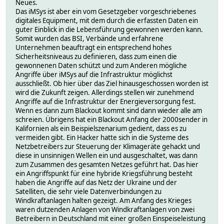
Neues.
Das iMSys ist aber ein vom Gesetzgeber vorgeschriebenes
digitales Equipment, mit dem durch die erfassten Daten ein
guter Einblick in die Lebensführung gewonnen werden kann.
Somit wurden das BSI, Verbände und erfahrene
Unternehmen beauftragt ein entsprechend hohes
Sicherheitsniveaus zu definieren, dass zum einen die
gewonnenen Daten schützt und zum Anderen mögliche
Angriffe über iMSys auf die Infrastruktur möglichst
ausschließt. Ob hier über das Ziel hinausgeschossen worden ist
wird die Zukunft zeigen. Allerdings stellen wir zunehmend
Angriffe auf die Infrastruktur der Energieversorgung fest.
Wenn es dann zum Blackout kommt sind dann wieder alle am
schreien. Übrigens hat ein Blackout Anfang der 2000sender in
Kalifornien als ein Beispielszenarium gedient, dass es zu
vermeiden gibt. Ein Hacker hatte sich in die Systeme des
Netzbetreibers zur Steuerung der Klimageräte gehackt und
diese in unsinnigen Wellen ein und ausgeschaltet, was dann
zum Zusammen des gesamten Netzes geführt hat. Das hier
ein Angriffspunkt für eine hybride Kriegsführung besteht
haben die Angriffe auf das Netz der Ukraine und der
Satelliten, die sehr viele Datenverbindungen zu
Windkraftanlagen halten gezeigt. Am Anfang des Krieges
waren dutzenden Anlagen von Windkraftanlagen von zwei
Betreibern in Deutschland mit einer großen Einspeiseleistung