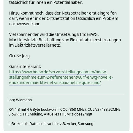
tatsächlich für ihnen ein Potential haben.
Hinzu kommt noch, dass der Netzbetreiber erst eingreifen
darf, wenn er in der Ortsnetzstation tatsächlich ein Problem
nachweisen kann.
Viel spannender wird die Umsetzung §14c EnWG.
Marktgestützte Beschaffung von Flexibilitätsdienstleistungen
im Elektrizitätsverteilernetz.
Grüße Jörg
Ganz interessant:
https://www.bdew.de/service/stellungnahmen/bdew-
stellungnahme-zum-2-referentenentwurf-enwg-novelle-
endkundenmaerkte-netzausbau-netzregulierung/
Jörg Wiemann
RPi 4 B mit 4 GByte bookworm, COC (868 MHz), CUL V3 (433.92MHz
SlowRF); FHEMduino, Aktuelles FHEM; zigbee2mqtt
ioBroker als Datenlieferant für z.B. Anker, Samsung