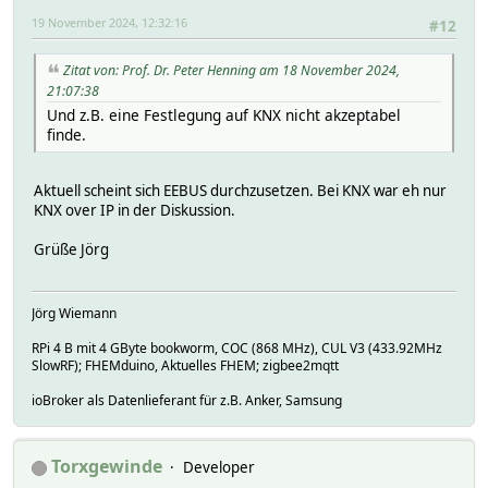
19 November 2024, 12:32:16
#12
Zitat von: Prof. Dr. Peter Henning am 18 November 2024,
21:07:38
Und z.B. eine Festlegung auf KNX nicht akzeptabel
finde.
Aktuell scheint sich EEBUS durchzusetzen. Bei KNX war eh nur
KNX over IP in der Diskussion.
Grüße Jörg
Jörg Wiemann
RPi 4 B mit 4 GByte bookworm, COC (868 MHz), CUL V3 (433.92MHz
SlowRF); FHEMduino, Aktuelles FHEM; zigbee2mqtt
ioBroker als Datenlieferant für z.B. Anker, Samsung
Torxgewinde
Developer