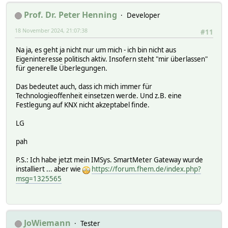
Prof. Dr. Peter Henning
Developer
18 November 2024, 21:07:38
#11
Na ja, es geht ja nicht nur um mich - ich bin nicht aus
Eigeninteresse politisch aktiv. Insofern steht "mir überlassen"
für generelle Überlegungen.
Das bedeutet auch, dass ich mich immer für
Technologieoffenheit einsetzen werde. Und z.B. eine
Festlegung auf KNX nicht akzeptabel finde.
LG
pah
P.S.: Ich habe jetzt mein IMSys. SmartMeter Gateway wurde
installiert ... aber wie
https://forum.fhem.de/index.php?
msg=1325565
JoWiemann
Tester