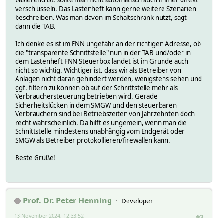
basierend ist, sollte man nicht automatisch auch immer direkt
verschlüsseln. Das Lastenheft kann gerne weitere Szenarien
beschreiben. Was man davon im Schaltschrank nutzt, sagt
dann die TAB.
Ich denke es ist im FNN ungefähr an der richtigen Adresse, ob
die "transparente Schnittstelle" nun in der TAB und/oder in
dem Lastenheft FNN Steuerbox landet ist im Grunde auch
nicht so wichtig. Wichtiger ist, dass wir als Betreiber von
Anlagen nicht daran gehindert werden, wenigstens sehen und
ggf. filtern zu können ob auf der Schnittstelle mehr als
Verbrauchersteuerung betrieben wird. Gerade
Sicherheitslücken in dem SMGW und den steuerbaren
Verbrauchern sind bei Betriebszeiten von Jahrzehnten doch
recht wahrscheinlich. Da hilft es ungemein, wenn man die
Schnittstelle mindestens unabhängig vom Endgerät oder
SMGW als Betreiber protokollieren/firewallen kann.
Beste Grüße!
Prof. Dr. Peter Henning
Developer
13 November 2024, 12:33:52
#3