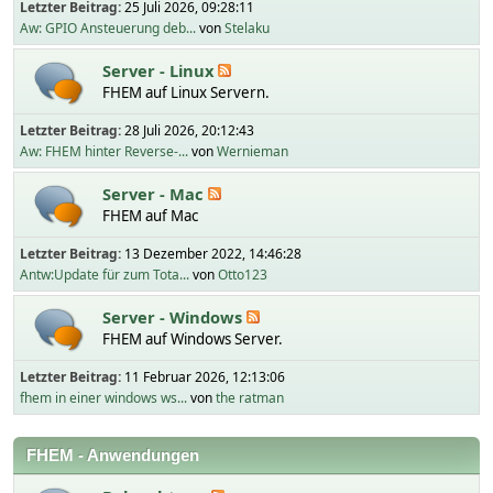
Letzter Beitrag:
25 Juli 2026, 09:28:11
Aw: GPIO Ansteuerung deb...
von
Stelaku
Server - Linux
FHEM auf Linux Servern.
Letzter Beitrag:
28 Juli 2026, 20:12:43
Aw: FHEM hinter Reverse-...
von
Wernieman
Server - Mac
FHEM auf Mac
Letzter Beitrag:
13 Dezember 2022, 14:46:28
Antw:Update für zum Tota...
von
Otto123
Server - Windows
FHEM auf Windows Server.
Letzter Beitrag:
11 Februar 2026, 12:13:06
fhem in einer windows ws...
von
the ratman
FHEM - Anwendungen