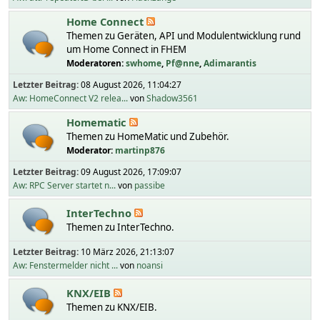
Home Connect
Themen zu Geräten, API und Modulentwicklung rund
um Home Connect in FHEM
Moderatoren:
swhome
,
Pf@nne
,
Adimarantis
Letzter Beitrag:
08 August 2026, 11:04:27
Aw: HomeConnect V2 relea...
von
Shadow3561
Homematic
Themen zu HomeMatic und Zubehör.
Moderator:
martinp876
Letzter Beitrag:
09 August 2026, 17:09:07
Aw: RPC Server startet n...
von
passibe
InterTechno
Themen zu InterTechno.
Letzter Beitrag:
10 März 2026, 21:13:07
Aw: Fenstermelder nicht ...
von
noansi
KNX/EIB
Themen zu KNX/EIB.