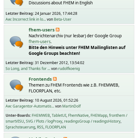
Discussions about FHEM in English
Letzter Beitrag:
24 Januar 2026, 17:44:28
Aw: Incorrect link in lo...
von
Beta-User
fhem-users
Nachrichtenarchiv (nur lesbar) der Google Group
fhem-users
.
Bitte den Hinweis unter FHEM Mailinglisten auf
Google Groups beachten!
Letzter Beitrag:
31 Dezember 2012, 13:54:02
So Long, and Thanks for ...
von
rudolfkoenig
Frontends
Themen zu FHEM Frontends wie z.B. FHEMWEB,
FLOORPLAN, etc.
Letzter Beitrag:
10 August 2026, 01:52:26
Aw: Garagentor-Automatis...
von
MartinDolf
Unter-Boards
FHEMWEB
TabletUI
FhemNative
FHEMapp
fronthem /
smartVISU
SVG / Plots / logProxy
readingsGroup / readingsHistory
Sprachsteuerung
RSS
FLOORPLAN