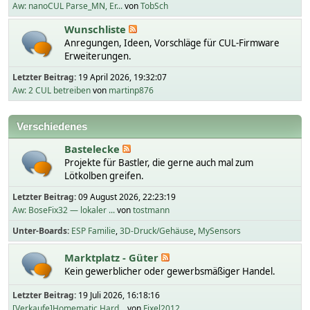
Aw: nanoCUL Parse_MN, Er...
von
TobSch
Wunschliste
Anregungen, Ideen, Vorschläge für CUL-Firmware
Erweiterungen.
Letzter Beitrag:
19 April 2026, 19:32:07
Aw: 2 CUL betreiben
von
martinp876
Verschiedenes
Bastelecke
Projekte für Bastler, die gerne auch mal zum
Lötkolben greifen.
Letzter Beitrag:
09 August 2026, 22:23:19
Aw: BoseFix32 — lokaler ...
von
tostmann
Unter-Boards
ESP Familie
3D-Druck/Gehäuse
MySensors
Marktplatz - Güter
Kein gewerblicher oder gewerbsmäßiger Handel.
Letzter Beitrag:
19 Juli 2026, 16:18:16
[Verkaufe]Homematic Hard...
von
Fixel2012