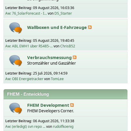
Letzter Beitrag:
09 August 2026, 16:03:36
Aw: 76_SolarForecast - I...
von
DS_Starter
Wallboxen und E-Fahrzeuge
Letzter Beitrag:
05 August 2026, 19:40:45
Aw: ABL EMH1 über RS485-...
von
ChrisB52
Verbrauchsmessung
Stromzähler und Gaszähler
Letzter Beitrag:
25 Juli 2026, 09:14:59
Aw: OBI Energietracker
von
TomLee
FHEM - Entwicklung
FHEM Development
FHEM Developers Corner.
Letzter Beitrag:
06 August 2026, 11:33:38
Aw: (erledigt) svn repo ...
von
rudolfkoenig