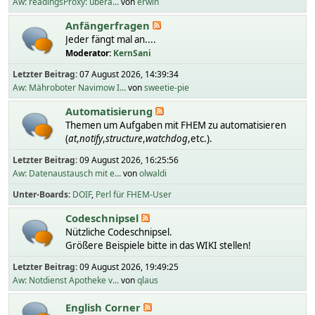
Aw: readingsProxy: übera...
von
erwin
Anfängerfragen
Jeder fängt mal an....
Moderator:
KernSani
Letzter Beitrag:
07 August 2026, 14:39:34
Aw: Mähroboter Navimow I...
von
sweetie-pie
Automatisierung
Themen um Aufgaben mit FHEM zu automatisieren
(
at
,
notify
,
structure
,
watchdog
,etc.).
Letzter Beitrag:
09 August 2026, 16:25:56
Aw: Datenaustausch mit e...
von
olwaldi
Unter-Boards
DOIF
Perl für FHEM-User
Codeschnipsel
Nützliche Codeschnipsel.
Größere Beispiele bitte in das WIKI stellen!
Letzter Beitrag:
09 August 2026, 19:49:25
Aw: Notdienst Apotheke v...
von
qlaus
English Corner