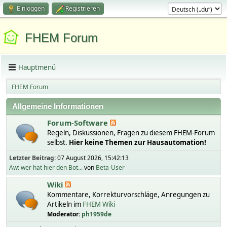
Einloggen
Registrieren
FHEM Forum
Hauptmenü
FHEM Forum
Allgemeine Informationen
Forum-Software
Regeln, Diskussionen, Fragen zu diesem FHEM-Forum
selbst.
Hier keine Themen zur Hausautomation!
Letzter Beitrag:
07 August 2026, 15:42:13
Aw: wer hat hier den Bot...
von
Beta-User
Wiki
Kommentare, Korrekturvorschläge, Anregungen zu
Artikeln im
FHEM Wiki
Moderator:
ph1959de