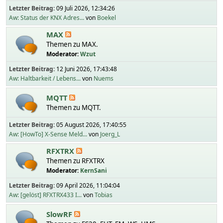
Letzter Beitrag:
09 Juli 2026, 12:34:26
Aw: Status der KNX Adres...
von
Boekel
MAX
Themen zu MAX.
Moderator:
Wzut
Letzter Beitrag:
12 Juni 2026, 17:43:48
Aw: Haltbarkeit / Lebens...
von
Nuems
MQTT
Themen zu MQTT.
Letzter Beitrag:
05 August 2026, 17:40:55
Aw: [HowTo] X-Sense Meld...
von
Joerg_L
RFXTRX
Themen zu RFXTRX
Moderator:
KernSani
Letzter Beitrag:
09 April 2026, 11:04:04
Aw: [gelöst] RFXTRX433 I...
von
Tobias
SlowRF