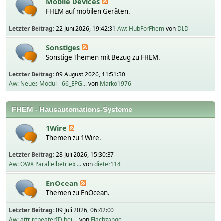
Mobile Devices
FHEM auf mobilen Geräten.
Letzter Beitrag:
22 Juni 2026, 19:42:31
Aw: HubForFhem
von
DLD
Sonstiges
Sonstige Themen mit Bezug zu FHEM.
Letzter Beitrag:
09 August 2026, 11:51:30
Aw: Neues Modul - 66_EPG...
von
Marko1976
FHEM - Hausautomations-Systeme
1Wire
Themen zu 1Wire.
Letzter Beitrag:
28 Juli 2026, 15:30:37
Aw: OWX Parallelbetrieb ...
von
dieter114
EnOcean
Themen zu EnOcean.
Letzter Beitrag:
09 Juli 2026, 06:42:00
Aw: attr repeaterID bei ...
von
Flachzange