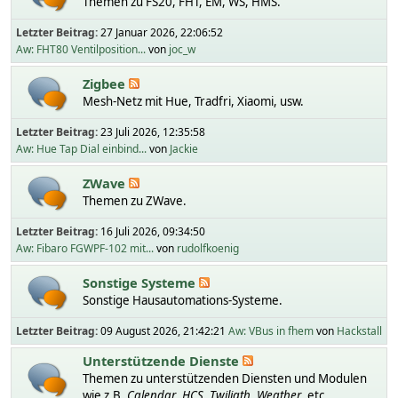
Themen zu FS20, FHT, EM, WS, HMS.
Letzter Beitrag:
27 Januar 2026, 22:06:52
Aw: FHT80 Ventilposition...
von
joc_w
Zigbee
Mesh-Netz mit Hue, Tradfri, Xiaomi, usw.
Letzter Beitrag:
23 Juli 2026, 12:35:58
Aw: Hue Tap Dial einbind...
von
Jackie
ZWave
Themen zu ZWave.
Letzter Beitrag:
16 Juli 2026, 09:34:50
Aw: Fibaro FGWPF-102 mit...
von
rudolfkoenig
Sonstige Systeme
Sonstige Hausautomations-Systeme.
Letzter Beitrag:
09 August 2026, 21:42:21
Aw: VBus in fhem
von
Hackstall
Unterstützende Dienste
Themen zu unterstützenden Diensten und Modulen
wie z.B.
Calendar
,
HCS
,
Twiligth
,
Weather
, etc.