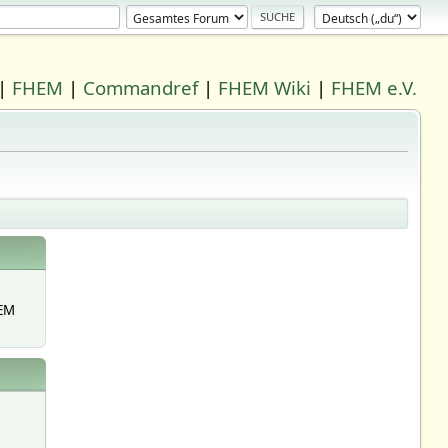
|
FHEM
|
Commandref
|
FHEM Wiki
|
FHEM e.V.
EM