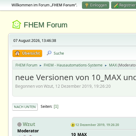
Willkommen im Forum „
FHEM Forum
“.
Einloggen
Registrie
FHEM Forum
07 August 2026, 13:46:38
Übersicht
Suche
FHEM Forum
FHEM - Hausautomations-Systeme
MAX
(Moderato
►
►
neue Versionen von 10_MAX un
Begonnen von Wzut, 12 Dezember 2019, 19:26:20
Seiten
1
NACH UNTEN
Wzut
12 Dezember 2019, 19:26:20
Moderator
10_MAX