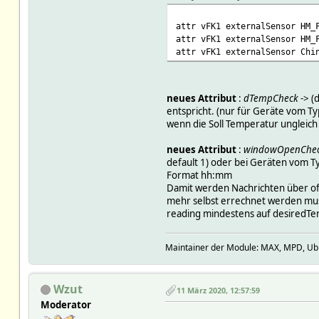
attr vFK1 externalSensor HM_
attr vFK1 externalSensor HM_
attr vFK1 externalSensor Chi
neues Attribut
:
dTempCheck
-> (
entspricht. (nur für Geräte vom T
wenn die Soll Temperatur ungleic
neues Attribut
:
windowOpenChe
default 1) oder bei Geräten vom T
Format hh:mm
Damit werden Nachrichten über of
mehr selbst errechnet werden muss
reading mindestens auf desiredTem
Maintainer der Module: MAX, MPD, Ubiq
Wzut
11 März 2020, 12:57:59
Moderator