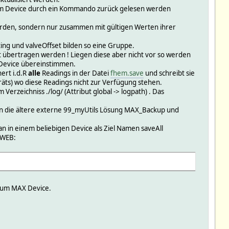
 vom Device durch ein Kommando zurück gelesen werden
erden, sondern nur zusammen mit gültigen Werten ihrer
ting und valveOffset bilden so eine Gruppe.
übertragen werden ! Liegen diese aber nicht vor so werden
 Device übereinstimmen.
ert i.d.R
alle
Readings in der Datei
fhem.save
und schreibt sie
räts) wo diese Readings nicht zur Verfügung stehen.
erzeichniss ./log/ (Attribut global -> logpath) . Das
 die ältere externe 99_myUtils Lösung MAX_Backup und
n in einem beliebigen Device als Ziel Namen saveAll
MWEB:
 zum MAX Device.