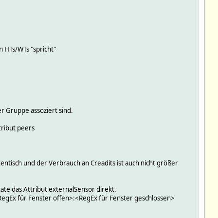
n HTs/WTs "spricht"
er Gruppe assoziert sind.
ribut peers
ntisch und der Verbrauch an Creadits ist auch nicht größer
te das Attribut externalSensor direkt.
RegEx für Fenster offen>:<RegEx für Fenster geschlossen>