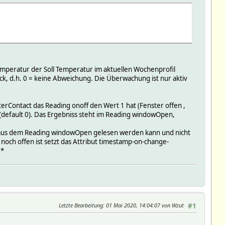
emperatur der Soll Temperatur im aktuellen Wochenprofil
k, d.h. 0 = keine Abweichung. Die Überwachung ist nur aktiv
rContact das Reading onoff den Wert 1 hat (Fenster offen ,
(default 0). Das Ergebniss steht im Reading windowOpen,
t aus dem Reading windowOpen gelesen werden kann und nicht
och offen ist setzt das Attribut timestamp-on-change-
.*
Letzte Bearbeitung
: 01 Mai 2020, 14:04:07 von Wzut
#1