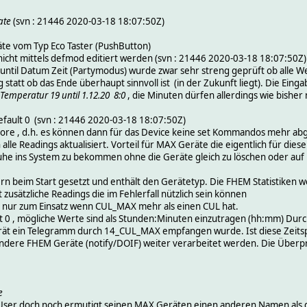
ate
(svn : 21446 2020-03-18 18:07:50Z)
äte vom Typ Eco Taster (PushButton)
cht mittels defmod editiert werden (svn : 21446 2020-03-18 18:07:50Z)
until Datum Zeit (Partymodus) wurde zwar sehr streng geprüft ob alle Wert
g statt ob das Ende überhaupt sinnvoll ist (in der Zukunft liegt). Die Ei
dTemperatur 19 until 1.12.20 8:0
, die Minuten dürfen allerdings wie bisher
default 0 (svn : 21446 2020-03-18 18:07:50Z)
 ignore , d.h. es können dann für das Device keine set Kommandos mehr 
e Readings aktualisiert. Vorteil für MAX Geräte die eigentlich für dies
he ins System zu bekommen ohne die Geräte gleich zu löschen oder auf 
tern beim Start gesetzt und enthält den Gerätetyp. Die FHEM Statistiken 
 zusätzliche Readings die im Fehlerfall nützlich sein können
nur zum Einsatz wenn CUL_MAX mehr als einen CUL hat.
t 0 , mögliche Werte sind als Stunden:Minuten einzutragen (hh:mm) Durch
ät ein Telegramm durch 14_CUL_MAX empfangen wurde. Ist diese Zeitspa
andere FHEM Geräte (notify/DOIF) weiter verarbeitet werden. Die Über
e
re User doch noch ermutigt seinen MAX Geräten einen anderen Namen a