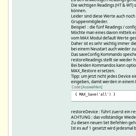
Die wichtigen Readings (HT & WT) 
können.
Leider sind diese Werte auch noc
Gruppenmitglieder.
Beispiel : die fünf Readings / con
Möchte man eines davon mittels e
vom MAX Modul default Werte gese
Daher ist es sehr wichtig immer di
bei einem Neustart auch wieder zur
Das saveConfig Kommando speiche
restoreReadings stellt sie wieder 
Bei beiden Kommandos kann optio
MAX_Restore ersetzen.
Tipp: um jetzt nicht jedes Device
eingeben, damit werden in einem 
Code
Auswählen
{ MAX_Save('all') }
restoreDevice : führt zuerst ein 
ACHTUNG : das vollständige Wiedeh
Zu diesen neuen Set Befehlen geh
Ist es auf 1 gesetzt wird jedesma