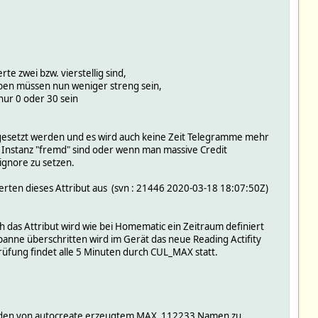
e zwei bzw. vierstellig sind,
ngaben müssen nun weniger streng sein,
 nur 0 oder 30 sein
abgesetzt werden und es wird auch keine Zeit Telegramme mehr
e Instanz "fremd" sind oder wenn man massive Credit
ignore zu setzen.
werten dieses Attribut aus (svn : 21446 2020-03-18 18:07:50Z)
 das Attribut wird wie bei Homematic ein Zeitraum definiert
nne überschritten wird im Gerät das neue Reading Actifity
prüfung findet alle 5 Minuten durch CUL_MAX statt.
ls den von autocreate erzeugtem MAX_112233 Namen zu