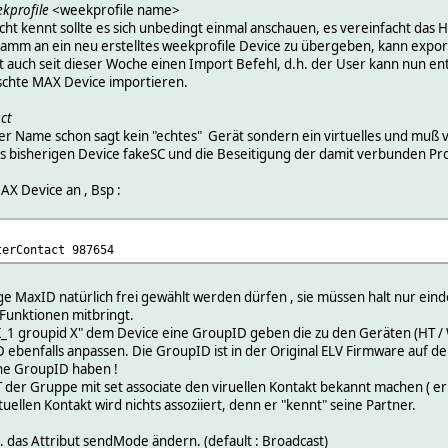
kprofile
<weekprofile name>
ht kennt sollte es sich unbedingt einmal anschauen, es vereinfacht das 
mm an ein neu erstelltes weekprofile Device zu übergeben, kann expor
zt auch seit dieser Woche einen Import Befehl, d.h. der User kann nun
schte MAX Device importieren.
ct
 der Name schon sagt kein "echtes" Gerät sondern ein virtuelles und mu
es bisherigen Device fakeSC und die Beseitigung der damit verbunden Pr
AX Device an , Bsp :
terContact 987654
e MaxID natürlich frei gewählt werden dürfen , sie müssen halt nur eindeu
Funktionen mitbringt.
1 groupid X" dem Device eine GroupID geben die zu den Geräten (HT / WT
D ebenfalls anpassen. Die GroupID ist in der Original ELV Firmware auf
he GroupID haben !
der Gruppe mit set associate den viruellen Kontakt bekannt machen ( er
rtuellen Kontakt wird nichts assoziiert, denn er "kennt" seine Partner.
. das Attribut sendMode ändern. (default : Broadcast)