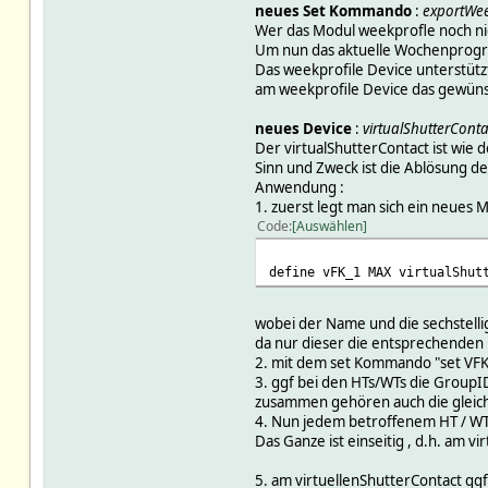
neues Set Kommando
:
exportWee
Wer das Modul weekprofle noch nic
Um nun das aktuelle Wochenprogra
Das weekprofile Device unterstüt
am weekprofile Device das gewün
neues Device
:
virtualShutterConta
Der virtualShutterContact ist wie
Sinn und Zweck ist die Ablösung d
Anwendung :
1. zuerst legt man sich ein neues M
Code
Auswählen
define vFK_1 MAX virtualShut
wobei der Name und die sechstellig
da nur dieser die entsprechenden 
2. mit dem set Kommando "set VFK_
3. ggf bei den HTs/WTs die GroupI
zusammen gehören auch die gleic
4. Nun jedem betroffenem HT / WT 
Das Ganze ist einseitig , d.h. am vi
5. am virtuellenShutterContact ggf