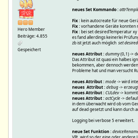
neues Set Kommando
:
attrTempl
Fix
: kein autocreate für neue Ger
Fix
: vorhandene Geräte konnten ni
Hero Member
Fix
: bei set desiredTemperatur xy 
Beiträge: 4.855
es fand allerdings keinerlei Prüfun
zb ist jetzt auch möglich
set desire
Gespeichert
neues Attribut
:
dummy
(0,1) -> 
Das Attribut ist quasi ein halbes
bekommen, aber dennoch werden all
Probleme hat und man versucht Ru
neues Attribut
:
mode
-> wird in
neues Attribut
:
debug
-> erzeugt
neues Attribut
:
CULdev
-> kommt 
neues Attribut
:
actCycle
-> defaul
in dem überwacht wird ob vom Ger
auf dead gesetzt und kann durch 
Logging bei verbose 5 erweitert.
neue Set Funktion
:
deviceRenam
Vllt. wird so der eine oder ande