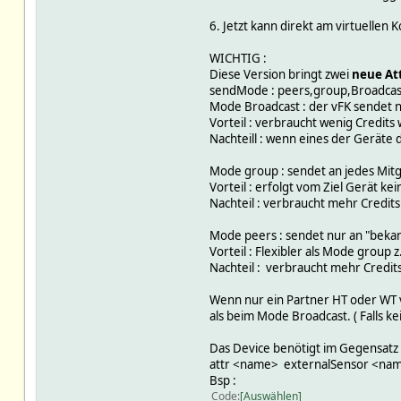
6. Jetzt kann direkt am virtuellen 
WICHTIG :
Diese Version bringt zwei
neue At
sendMode : peers,group,Broadcast 
Mode Broadcast : der vFK sendet n
Vorteil : verbraucht wenig Credits
Nachteill : wenn eines der Geräte
Mode group : sendet an jedes Mit
Vorteil : erfolgt vom Ziel Gerät k
Nachteil : verbraucht mehr Credits 
Mode peers : sendet nur an "bekan
Vorteil : Flexibler als Mode group
Nachteil : verbraucht mehr Credits
Wenn nur ein Partner HT oder WT v
als beim Mode Broadcast. ( Falls
Das Device benötigt im Gegensatz 
attr <name> externalSensor <name
Bsp :
Code
Auswählen