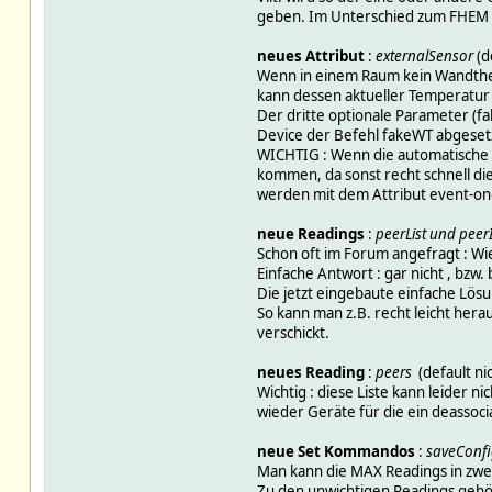
geben. Im Unterschied zum FHEM r
neues Attribut
:
externalSensor
(d
Wenn in einem Raum kein Wandther
kann dessen aktueller Temperatur
Der dritte optionale Parameter (f
Device der Befehl fakeWT abgesetzt
WICHTIG : Wenn die automatische 
kommen, da sonst recht schnell di
werden mit dem Attribut event-on
neue Readings
:
peerList und peer
Schon oft im Forum angefragt : Wie
Einfache Antwort : gar nicht , bzw
Die jetzt eingebaute einfache Lö
So kann man z.B. recht leicht herau
verschickt.
neues Reading
:
peers
(default ni
Wichtig : diese Liste kann leider
wieder Geräte für die ein deassoc
neue Set Kommandos
:
saveConfig
Man kann die MAX Readings in zwei
Zu den unwichtigen Readings gehö