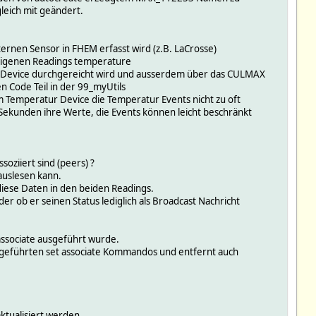
eich mit geändert.
rnen Sensor in FHEM erfasst wird (z.B. LaCrosse)
 eigenen Readings temperature
AX Device durchgereicht wird und ausserdem über das CULMAX
n Code Teil in der 99_myUtils
 Temperatur Device die Temperatur Events nicht zu oft
Sekunden ihre Werte, die Events können leicht beschränkt
oziiert sind (peers) ?
auslesen kann.
iese Daten in den beiden Readings.
der ob er seinen Status lediglich als Broadcast Nachricht
associate ausgeführt wurde.
ausgeführten set associate Kommandos und entfernt auch
ktualisiert werden.