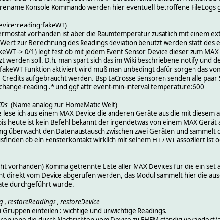
ename Konsole Kommando werden hier eventuell betroffene FileLogs gl
evice:reading:fakeWT)
mostat vorhanden ist aber die Raumtemperatur zusätlich mit einem exte
 Wert zur Berechnung des Readings deviation benutzt werden statt des
akeWT -> 0/1) legt fest ob mit jedem Event Sensor Device dieser zum M
 werden soll. D.h. man spart sich das im Wiki beschriebene notify und de
fakeWT Funktion aktiviert wird muß man unbedingt dafür sorgen das vom
e Credits aufgebraucht werden. Bsp LaCrosse Sensoren senden alle paar 
change-reading .* und ggf attr event-min-interval temperature:600
IDs
(Name analog zur HomeMatic Welt)
 lese ich aus einem MAX Device die anderen Geräte aus die mit diesem ass
. bis heute ist kein Befehl bekannt der irgendetwas von einem MAX Gerät 
sung überwacht den Datenaustausch zwischen zwei Geräten und sammelt d
sfinden ob ein Fensterkontakt wirklich mit seinem HT / WT assoziiert ist o
cht vorhanden) Komma getrennte Liste aller MAX Devices für die ein set 
 nicht direkt vom Device abgerufen werden, das Modul sammelt hier die 
iate durchgeführt wurde.
 , restoreReadings , restoreDevice
 Gruppen einteilen : wichtige und unwichtige Readings.
ren jene die durch Nachrichten vom Device zu FHEM ständig verändert/a