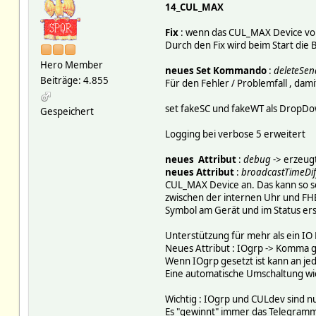
14_CUL_MAX
Fix
: wenn das CUL_MAX Device vor d
Durch den Fix wird beim Start die
Hero Member
neues Set Kommando
:
deleteSe
Beiträge: 4.855
Für den Fehler / Problemfall , da
set fakeSC und fakeWT als DropDo
Gespeichert
Logging bei verbose 5 erweitert
neues Attribut
:
debug
-> erzeugt
neues Attribut
:
broadcastTimeDif
CUL_MAX Device an. Das kann so s
zwischen der internen Uhr und FHE
Symbol am Gerät und im Status ersc
Unterstützung für mehr als ein IO 
Neues Attribut : IOgrp -> Komma g
Wenn IOgrp gesetzt ist kann an j
Eine automatische Umschaltung wie
Wichtig : IOgrp und CULdev sind nu
Es "gewinnt" immer das Telegramm d