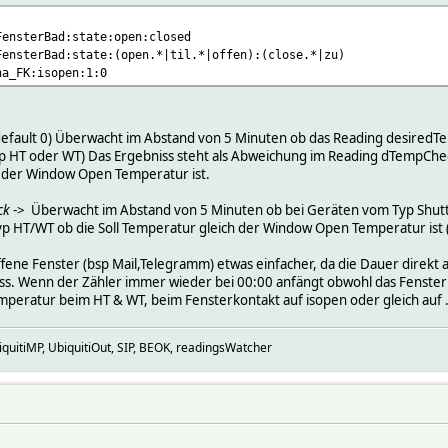
FensterBad:state:open:closed
FensterBad:state:(open.*|til.*|offen):(close.*|zu)
na_FK:isopen:1:0
default 0) Überwacht im Abstand von 5 Minuten ob das Reading desiredT
yp HT oder WT) Das Ergebniss steht als Abweichung im Reading dTempChec
h der Window Open Temperatur ist.
ck
-> Überwacht im Abstand von 5 Minuten ob bei Geräten vom Typ Shutte
yp HT/WT ob die Soll Temperatur gleich der Window Open Temperatur ist 
fene Fenster (bsp Mail,Telegramm) etwas einfacher, da die Dauer direk
. Wenn der Zähler immer wieder bei 00:00 anfängt obwohl das Fenster n
peratur beim HT & WT, beim Fensterkontakt auf isopen oder gleich auf 
uitiMP, UbiquitiOut, SIP, BEOK, readingsWatcher