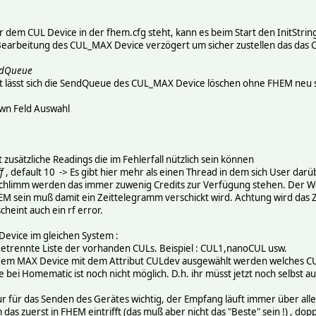
em CUL Device in der fhem.cfg steht, kann es beim Start den InitString 
 Bearbeitung des CUL_MAX Device verzögert um sicher zustellen das das 
ndQueue
mit lässt sich die SendQueue des CUL_MAX Device löschen ohne FHEM neu 
wn Feld Auswahl
 zusätzliche Readings die im Fehlerfall nützlich sein können
f
, default 10 -> Es gibt hier mehr als einen Thread in dem sich User darüb
chlimm werden das immer zuwenig Credits zur Verfügung stehen. Der Wer
M sein muß damit ein Zeittelegramm verschickt wird. Achtung wird das Ze
heint auch ein rf error.
Device im gleichen System :
etrennte Liste der vorhanden CULs. Beispiel : CUL1,nanoCUL usw.
edem MAX Device mit dem Attribut CULdev ausgewählt werden welches CU
 bei Homematic ist noch nicht möglich. D.h. ihr müsst jetzt noch selbst
r für das Senden des Gerätes wichtig, der Empfang läuft immer über alle I
as zuerst in FHEM eintrifft (das muß aber nicht das "Beste" sein !) , do