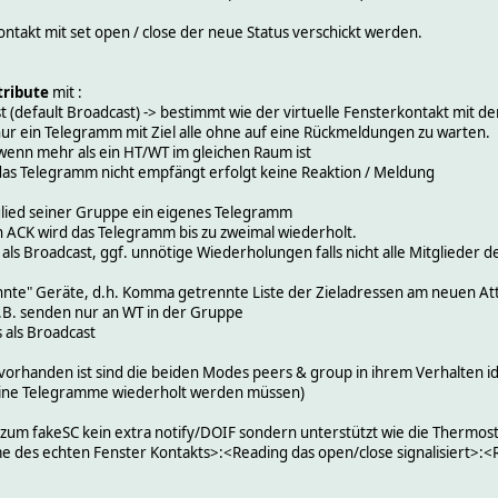
Kontakt mit set open / close der neue Status verschickt werden.
tribute
mit :
(default Broadcast) -> bestimmt wie der virtuelle Fensterkontakt mit de
ur ein Telegramm mit Ziel alle ohne auf eine Rückmeldungen zu warten.
 wenn mehr als ein HT/WT im gleichen Raum ist
 das Telegramm nicht empfängt erfolgt keine Reaktion / Meldung
glied seiner Gruppe ein eigenes Telegramm
ein ACK wird das Telegramm bis zu zweimal wiederholt.
als Broadcast, ggf. unnötige Wiederholungen falls nicht alle Mitglieder d
nte" Geräte, d.h. Komma getrennte Liste der Zieladressen am neuen Att
 z.B. senden nur an WT in der Gruppe
 als Broadcast
orhanden ist sind die beiden Modes peers & group in ihrem Verhalten ide
 keine Telegramme wiederholt werden müssen)
zum fakeSC kein extra notify/DOIF sondern unterstützt wie die Thermosta
 des echten Fenster Kontakts>:<Reading das open/close signalisiert>:<