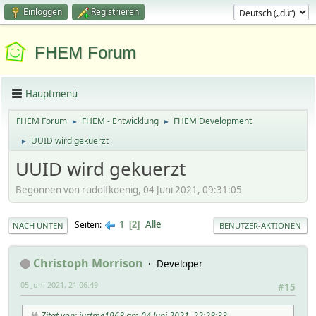
Einloggen
Registrieren
FHEM Forum
Hauptmenü
FHEM Forum
FHEM - Entwicklung
FHEM Development
►
►
UUID wird gekuerzt
►
UUID wird gekuerzt
Begonnen von rudolfkoenig, 04 Juni 2021, 09:31:05
1
Alle
Seiten
2
NACH UNTEN
BENUTZER-AKTIONEN
Christoph Morrison
Developer
05 Juni 2021, 21:06:49
#15
Zitat von: justme1968 am 04 Juni 2021, 22:28:33