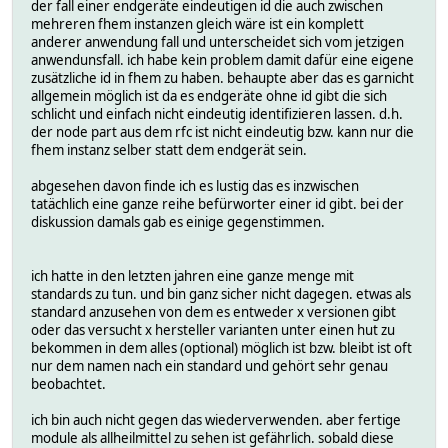
der fall einer endgeräte eindeutigen id die auch zwischen
mehreren fhem instanzen gleich wäre ist ein komplett
anderer anwendung fall und unterscheidet sich vom jetzigen
anwendunsfall. ich habe kein problem damit dafür eine eigene
zusätzliche id in fhem zu haben. behaupte aber das es garnicht
allgemein möglich ist da es endgeräte ohne id gibt die sich
schlicht und einfach nicht eindeutig identifizieren lassen. d.h.
der node part aus dem rfc ist nicht eindeutig bzw. kann nur die
fhem instanz selber statt dem endgerät sein.
abgesehen davon finde ich es lustig das es inzwischen
tatächlich eine ganze reihe befürworter einer id gibt. bei der
diskussion damals gab es einige gegenstimmen.
ich hatte in den letzten jahren eine ganze menge mit
standards zu tun. und bin ganz sicher nicht dagegen. etwas als
standard anzusehen von dem es entweder x versionen gibt
oder das versucht x hersteller varianten unter einen hut zu
bekommen in dem alles (optional) möglich ist bzw. bleibt ist oft
nur dem namen nach ein standard und gehört sehr genau
beobachtet.
ich bin auch nicht gegen das wiederverwenden. aber fertige
module als allheilmittel zu sehen ist gefährlich. sobald diese