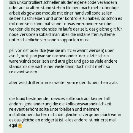
sich unkontrolliert schneller als der eigene code verändern
oder auf uraltem stand stehen bleiben mach mehr unnötige
arbeit als gewisse module mit einer hand voll code zeilen
selber zu schreiben und unter kontrolle zu haben. so schön es
mit npm sein kann mal schnell etwas einzubinden so übel
werden die dependencies im laufe der zeit. das gleiche gilt für
node versionen sobald man über die installierten systeme
unterschiedliche versionen supporten muss.
ps: von osf oder dce (wie sie im rfc erwähnt werden) über
asn.1, xml, json (wie sie nacheinander 'der letzte schrei'
waren/sind) oder isdn und atm gibt und gab es viele andere
standards die nach einer weile dann doch nicht mehr so
relevant waren.
aber wird driften immer weiter vom eigentlichen thema ab.
die fuuid bestehender devices sollte sich auf keinen fall
ändern. jede änderung die die kollisionswarsheinlichkeit
relevant erhöht sollte unterbleiben und mehrere
installationen dürfen nicht die gleiche id vergeben auch wenn
es das gleiche en endgerät ist. alles andere ist mir erst mal
egal