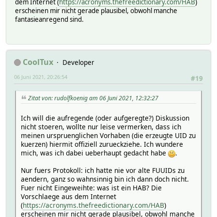
dem Internet (
https://acronyms.thefreedictionary.com/HAB
)
erscheinen mir nicht gerade plausibel, obwohl manche
fantasieanregend sind.
CoolTux
Developer
06 Juni 2021, 20:26:54
#19
Zitat von: rudolfkoenig am 06 Juni 2021, 12:32:27
Ich will die aufregende (oder aufgeregte?) Diskussion
nicht stoeren, wollte nur leise vermerken, dass ich
meinen urspruenglichen Vorhaben (die erzeugte UID zu
kuerzen) hiermit offiziell zurueckziehe. Ich wundere
mich, was ich dabei ueberhaupt gedacht habe
.
Nur fuers Protokoll: ich hatte nie vor alte FUUIDs zu
aendern, ganz so wahnsinnig bin ich dann doch nicht.
Fuer nicht Eingeweihte: was ist ein HAB? Die
Vorschlaege aus dem Internet
(
https://acronyms.thefreedictionary.com/HAB
)
erscheinen mir nicht gerade plausibel, obwohl manche