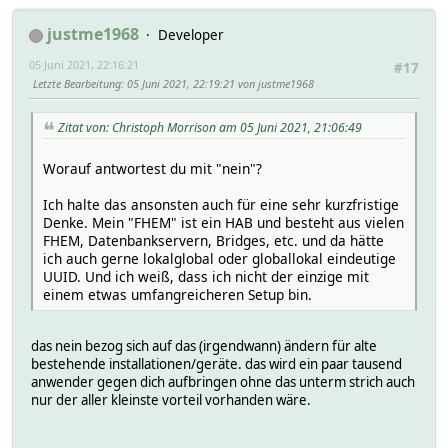
justme1968
Developer
05 Juni 2021, 22:16:21
#17
Letzte Bearbeitung
: 05 Juni 2021, 22:19:21 von justme1968
Zitat von: Christoph Morrison am 05 Juni 2021, 21:06:49
Worauf antwortest du mit "nein"?
Ich halte das ansonsten auch für eine sehr kurzfristige
Denke. Mein "FHEM" ist ein HAB und besteht aus vielen
FHEM, Datenbankservern, Bridges, etc. und da hätte
ich auch gerne lokalglobal oder globallokal eindeutige
UUID. Und ich weiß, dass ich nicht der einzige mit
einem etwas umfangreicheren Setup bin.
das nein bezog sich auf das (irgendwann) ändern für alte
bestehende installationen/geräte. das wird ein paar tausend
anwender gegen dich aufbringen ohne das unterm strich auch
nur der aller kleinste vorteil vorhanden wäre.