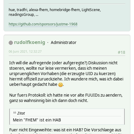
hue, tradfri, alexa-fhem, homebridge-fhem, LightScene,
readingsGroup, ...
https://github.com/sponsors/justme-1968
rudolfkoenig
Administrator
06 Juni 2021, 12:32:27
#18
Ich will die aufregende (oder aufgeregte?) Diskussion nicht
stoeren, wollte nur leise vermerken, dass ich meinen
urspruenglichen Vorhaben (die erzeugte UID zu kuerzen)
hiermit offiziell zurueckziehe. Ich wundere mich, was ich dabei
ueberhaupt gedacht habe
.
Nur fuers Protokoll: ich hatte nie vor alte FUUIDs zu aendern,
ganz so wahnsinnig bin ich dann doch nicht.
Zitat
Mein "FHEM" ist ein HAB
Fuer nicht Eingeweihte: was ist ein HAB? Die Vorschlaege aus