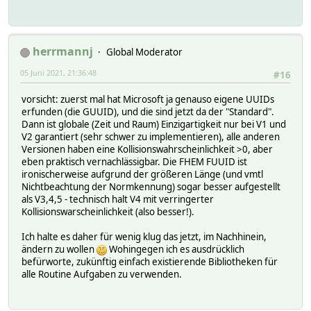
herrmannj
Global Moderator
05 Juni 2021, 21:36:48
#16
vorsicht: zuerst mal hat Microsoft ja genauso eigene UUIDs
erfunden (die GUUID), und die sind jetzt da der "Standard".
Dann ist globale (Zeit und Raum) Einzigartigkeit nur bei V1 und
V2 garantiert (sehr schwer zu implementieren), alle anderen
Versionen haben eine Kollisionswahrscheinlichkeit >0, aber
eben praktisch vernachlässigbar. Die FHEM FUUID ist
ironischerweise aufgrund der größeren Länge (und vmtl
Nichtbeachtung der Normkennung) sogar besser aufgestellt
als V3,4,5 - technisch halt V4 mit verringerter
Kollisionswarscheinlichkeit (also besser!).
Ich halte es daher für wenig klug das jetzt, im Nachhinein,
ändern zu wollen
Wohingegen ich es ausdrücklich
befürworte, zukünftig einfach existierende Bibliotheken für
alle Routine Aufgaben zu verwenden.