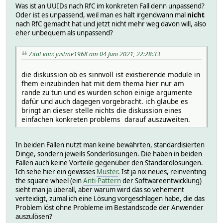
Was ist an UUIDs nach RfC im konkreten Fall denn unpassend?
Oder ist es unpassend, weil man es halt irgendwann mal
nicht
nach RfC gemacht hat und jetzt nicht mehr weg davon will, also
eher unbequem als unpassend?
Zitat von: justme1968 am 04 Juni 2021, 22:28:33
die diskussion ob es sinnvoll ist existierende module in
fhem einzubinden hat mit dem thema hier nur am
rande zu tun und es wurden schon einige argumente
dafür und auch dagegen vorgebracht. ich glaube es
bringt an dieser stelle nichts die diskussion eines
einfachen konkreten problems darauf auszuweiten.
In beiden Fällen nutzt man keine bewährten, standardisierten
Dinge, sondern jeweils Sonderlösungen. Die haben in beiden
Fällen auch keine Vorteile gegenüber den Standardlösungen.
Ich sehe hier ein gewisses
Muster
. Ist ja nix neues, reinventing
the square wheel (ein
Anti-Pattern
der Softwareentwicklung)
sieht man ja überall, aber warum wird das so vehement
verteidigt, zumal ich eine Lösung vorgeschlagen habe, die das
Problem löst ohne Probleme im Bestandscode der Anwender
auszulösen?