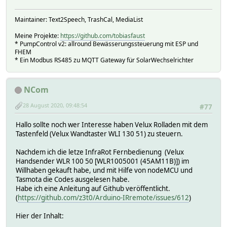
Maintainer: Text2Speech, TrashCal, MediaList
Meine Projekte:
https://github.com/tobiasfaust
* PumpControl v2: allround Bewässerungssteuerung mit ESP und
FHEM
* Ein Modbus RS485 zu MQTT Gateway für SolarWechselrichter
NCom
28 August 2020, 09:48:54
#77
Hallo sollte noch wer Interesse haben Velux Rolladen mit dem
Tastenfeld (Velux Wandtaster WLI 130 51) zu steuern.
Nachdem ich die letze InfraRot Fernbedienung (Velux
Handsender WLR 100 50 [WLR1005001 (45AM11B)]) im
Willhaben gekauft habe, und mit Hilfe von nodeMCU und
Tasmota die Codes ausgelesen habe.
Habe ich eine Anleitung auf Github veröffentlicht.
(
https://github.com/z3t0/Arduino-IRremote/issues/612
)
Hier der Inhalt: