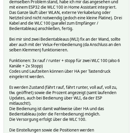
demselben Problem stand, habe ich mir das angesehen und
M3 Stop
mit einem ESP32 die WLC 100 in Home Assistant integriert.
http://192.168.178.242/cm?cmnd=IrSend 0,1316,320,498,1132
Das Ganze läuft über WLAN, externe Verkabelung oder
Netzteil sind nicht notwendig (jedoch eine kleine Platine). Drei
M3 Down
Kabel and die WLC 100 (parallel zum Empfänger /
http://192.168.178.242/cm?cmnd=IrSend 0,500,1130,1318,318
Bedientableau) anschließen, fertig.
M4 Up
Bei mir sind zwei Bedientableaus (WLI) fix an der Wand, sollte
http://192.168.178.242/cm?cmnd=IrSend 0,500,1132,502,1132
aber auch mit der Velux-Fernbedienung (da Anschluss an den
selben Klemmen) funktionieren.
M4 Stop
http://192.168.178.242/cm?cmnd=IrSend 0,1314,350,470,1132
Funktionen: 3x rauf / runter + stopp für zwei WLC 100 (also 6
Kanäle + 2x Stopp)
M4 Down
Codes und Laufzeiten können über HA per Tastendruck
http://192.168.178.242/cm?cmnd=IrSend 0,502,1130,1316,350
eingelernt werden.
M5 Up
Es werden Zustand (fährt rauf, fährt runter, voll auf, voll zu,
http://192.168.178.242/cm?cmnd=IrSend 0,502,1132,500,1132
tlw. geöffnet) sowie die Prozent angezeigt (samt laufenden
Updates, auch bei Bedienung über WLI, da der ESP
M5 Stop
mitlauscht!).
http://192.168.178.242/cm?cmnd=IrSend 0,1316,350,470,1128
Die Bedienung ist damit wahlweise über HA und das
Bedientableau (oder die Fernbedienung) möglich.
M5 Down
Die Versorgung erfolgt über die WLC 100.
http://192.168.178.242/cm?cmnd=IrSend 0,504,1130,1316,350
Die Einstellungen sowie die Positionen werden
M6 Up