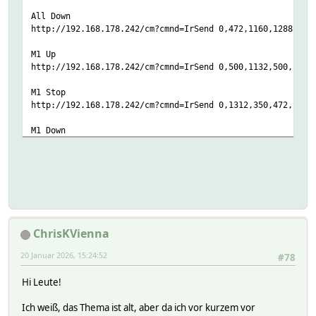
All Down
http://192.168.178.242/cm?cmnd=IrSend 0,472,1160,1288,344
M1 Up
http://192.168.178.242/cm?cmnd=IrSend 0,500,1132,500,1132
M1 Stop
http://192.168.178.242/cm?cmnd=IrSend 0,1312,350,472,1130
M1 Down
http://192.168.178.242/cm?cmnd=IrSend 0,500,1132,1314,352
M2 Up
http://192.168.178.242/cm?cmnd=IrSend 0,500,1132,502,1132
M2 Stop
http://192.168.178.242/cm?cmnd=IrSend 0,1314,350,468,1130
ChrisKVienna
M2 Down
20 Januar 2026, 15:24:52
#78
http://192.168.178.242/cm?cmnd=IrSend 0,502,1132,1290,376
Hi Leute!
M3 Up
http://192.168.178.242/cm?cmnd=IrSend 0,476,1158,498,1134
Ich weiß, das Thema ist alt, aber da ich vor kurzem vor