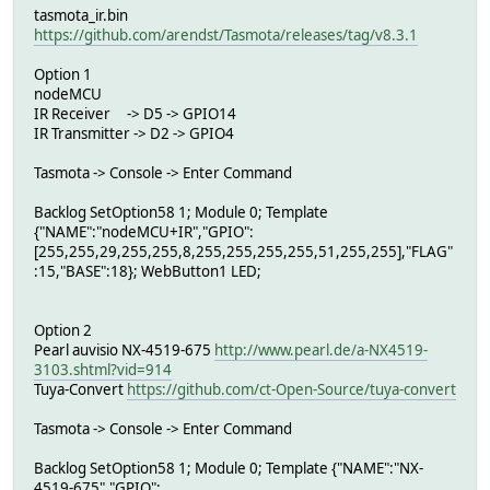
tasmota_ir.bin
https://github.com/arendst/Tasmota/releases/tag/v8.3.1
Option 1
nodeMCU
IR Receiver -> D5 -> GPIO14
IR Transmitter -> D2 -> GPIO4
Tasmota -> Console -> Enter Command
Backlog SetOption58 1; Module 0; Template
{"NAME":"nodeMCU+IR","GPIO":
[255,255,29,255,255,8,255,255,255,255,51,255,255],"FLAG"
:15,"BASE":18}; WebButton1 LED;
Option 2
Pearl auvisio NX-4519-675
http://www.pearl.de/a-NX4519-
3103.shtml?vid=914
Tuya-Convert
https://github.com/ct-Open-Source/tuya-convert
Tasmota -> Console -> Enter Command
Backlog SetOption58 1; Module 0; Template {"NAME":"NX-
4519-675","GPIO":