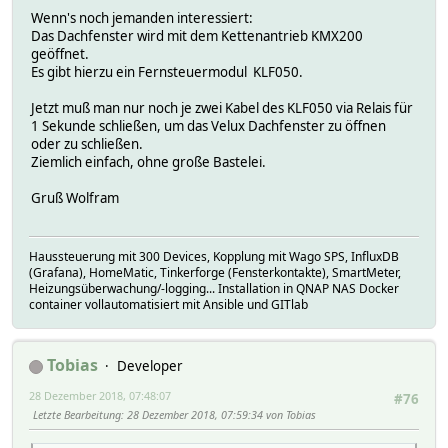
Wenn's noch jemanden interessiert:
Das Dachfenster wird mit dem Kettenantrieb KMX200
geöffnet.
Es gibt hierzu ein Fernsteuermodul KLF050.
Jetzt muß man nur noch je zwei Kabel des KLF050 via Relais für
1 Sekunde schließen, um das Velux Dachfenster zu öffnen
oder zu schließen.
Ziemlich einfach, ohne große Bastelei.
Gruß Wolfram
Haussteuerung mit 300 Devices, Kopplung mit Wago SPS, InfluxDB
(Grafana), HomeMatic, Tinkerforge (Fensterkontakte), SmartMeter,
Heizungsüberwachung/-logging... Installation in QNAP NAS Docker
container vollautomatisiert mit Ansible und GITlab
Tobias
Developer
28 Dezember 2018, 07:48:07
#76
Letzte Bearbeitung
: 28 Dezember 2018, 07:59:34 von Tobias