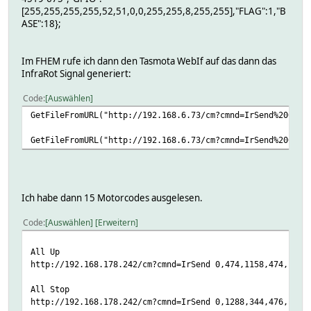
[255,255,255,255,52,51,0,0,255,255,8,255,255],"FLAG":1,"B
ASE":18};
Im FHEM rufe ich dann den Tasmota WebIf auf das dann das
InfraRot Signal generiert:
Code
Auswählen
GetFileFromURL("http://192.168.6.73/cm?cmnd=IrSend%200%2C
GetFileFromURL("http://192.168.6.73/cm?cmnd=IrSend%200%2C
Ich habe dann 15 Motorcodes ausgelesen.
Code
Auswählen
Erweitern
All Up
http://192.168.178.242/cm?cmnd=IrSend 0,474,1158,474,1160
All Stop
http://192.168.178.242/cm?cmnd=IrSend 0,1288,344,476,1158