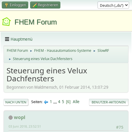
Einloggen
Registrieren
FHEM Forum
Hauptmenü
FHEM Forum
FHEM - Hausautomations-Systeme
SlowRF
►
►
Steuerung eines Velux Dachfensters
►
Steuerung eines Velux
Dachfensters
Begonnen von Waldmensch, 01 Februar 2014, 13:07:29
1
...
4
5
Alle
Seiten
6
NACH UNTEN
BENUTZER-AKTIONEN
wopl
03 Juni 2018, 23:52:51
#75