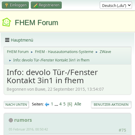
Einloggen
Registrieren
FHEM Forum
Hauptmenü
FHEM Forum
FHEM - Hausautomations-Systeme
ZWave
►
►
Info: devolo Tür-/Fenster Kontakt 3in1 in fhem
►
Info: devolo Tür-/Fenster
Kontakt 3in1 in fhem
Begonnen von Buwe, 22 September 2015, 13:54:07
1
...
4
5
Alle
Seiten
6
NACH UNTEN
BENUTZER-AKTIONEN
rumors
05 Februar 2016, 00:50:42
#75