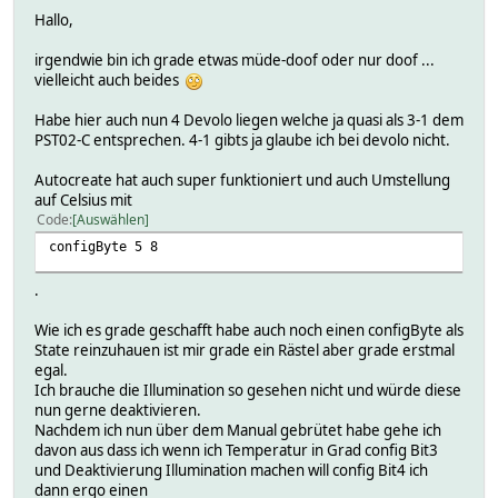
Hallo,
irgendwie bin ich grade etwas müde-doof oder nur doof ...
vielleicht auch beides
Habe hier auch nun 4 Devolo liegen welche ja quasi als 3-1 dem
PST02-C entsprechen. 4-1 gibts ja glaube ich bei devolo nicht.
Autocreate hat auch super funktioniert und auch Umstellung
auf Celsius mit
Code
Auswählen
configByte 5 8
.
Wie ich es grade geschafft habe auch noch einen configByte als
State reinzuhauen ist mir grade ein Rästel aber grade erstmal
egal.
Ich brauche die Illumination so gesehen nicht und würde diese
nun gerne deaktivieren.
Nachdem ich nun über dem Manual gebrütet habe gehe ich
davon aus dass ich wenn ich Temperatur in Grad config Bit3
und Deaktivierung Illumination machen will config Bit4 ich
dann ergo einen