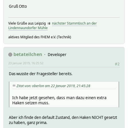
Gruß Otto
Viele Grüße aus Leipzig ⇉
nächster Stammtisch an der
Lindennaundorfer Mühle
aktives Mitglied des FHEM e.V. (Technik)
betateilchen
Developer
23 Januar 2019, 16:25:52
#2
Das wusste der Fragesteller bereits.
Zitat von: oberlon am 22 Januar 2019, 21:45:28
Ich habe jetzt gesehen, dass man dazu einen extra
Haken setzen muss.
Aber ich finde den default Zustand, den Haken NICHT gesetzt
zu haben, ganz prima.