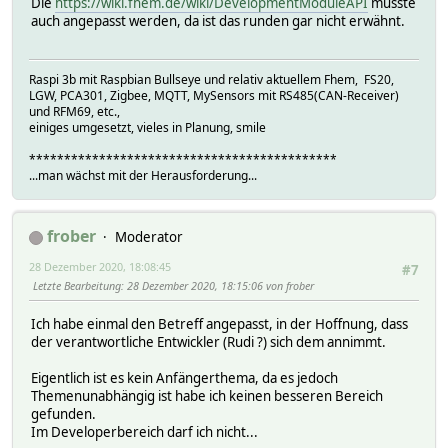
Die
https://wiki.fhem.de/wiki/DevelopmentModuleAPI
müsste
auch angepasst werden, da ist das runden gar nicht erwähnt.
Raspi 3b mit Raspbian Bullseye und relativ aktuellem Fhem, FS20,
LGW, PCA301, Zigbee, MQTT, MySensors mit RS485(CAN-Receiver)
und RFM69, etc.,
einiges umgesetzt, vieles in Planung, smile
********************************************
...man wächst mit der Herausforderung...
frober
Moderator
28 Dezember 2020, 18:08:45
#7
Letzte Bearbeitung
: 28 Dezember 2020, 18:15:06 von frober
Ich habe einmal den Betreff angepasst, in der Hoffnung, dass
der verantwortliche Entwickler (Rudi ?) sich dem annimmt.
Eigentlich ist es kein Anfängerthema, da es jedoch
Themenunabhängig ist habe ich keinen besseren Bereich
gefunden.
Im Developerbereich darf ich nicht...