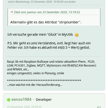
Letzte Bearbeitung
: 25 Dezember 2020, 14:00:09 von frober
Zitat von: juemuc am 25 Dezember 2020, 13:19:52
Alternativ gibt es das Attribut "stripnumber".
Ich versuche gerade mein "Glück" in MyUtils
P.S. Mir geht es ums Verständnis, evtl. liegt hier auch ein
Fehler vor. Ich habe es aktuell mit int(0.5 + Wert) gelöst.
Raspi 3b mit Raspbian Bullseye und relativ aktuellem Fhem, FS20,
LGW, PCA301, Zigbee, MQTT, MySensors mit RS485(CAN-Receiver)
und RFM69, etc.,
einiges umgesetzt, vieles in Planung, smile
********************************************
...man wächst mit der Herausforderung...
xenos1984
Developer
25 Dezember 2020, 20:39:53
#5