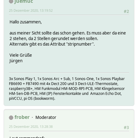
juemuc
25 Dezember 2020, 13:19:52
#2
Hallo zusammen,
aus meiner Sicht sollte das schon gehen. Es muss aber da eine
2 stehen, da 2 Stellen gerundet werden sollen.
Alternativ gibt es das Attribut "stripnumber".
Viele Grüße
Jürgen
3x Sonos Play 1, 1x Sonos Arc + Sub, 1 Sonos-One, 1x Sonos Playbar
FB6690 + FB7490 mit 4x Dect 200 und 3 Dect-ULE-Thermostate,
raspberry3B+, HM Funkmodul HM-MOD-RPI-PCB, HM Klingelsensor
HM-Sen-DB-PCB, HM (IP) Fensterkontakte und Amazon Echo Dot,
piVCCU, pi OS (bookworm).
frober
Moderator
25 Dezember 2020, 13:28:38
#3