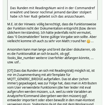
Das Runden mit ReadingsNum wird in der Commandref
erwähnt und bevor nochmal jemand darüber stolpert
habe ich hier Rudi gebetet sich das anzuschauen.
M.E. ist der Hinweis völlig berechtigt, dass die Funktionsweise
der Funktion nicht der Dokumentation entspricht (bzw. deren
üblichem Verständnis). Ich hätte jedenfalls nicht vermutet,
dass "0 Dezimalstellen" keine gültige Vorgabe sein sollte. Aber
vielleicht komme ich auch zu sehr von Math::round her
...
Ansonsten kann man lange und breit darüber diskutieren, ob
es die Funktionalität an sich braucht, ob ggf.
!looks_like_number weitere Userfehler abfangen könnte, ...
usw. usf..
[OT] Dass das Runden an sich mit ReadingsVal() möglich ist, ist
mir im Zusammenhang mit attrTemplate für
MQTT_GENERIC_BRIDGE aufgefallen. Das ist aber (schon
immer) gepackaged, was zur Folge hat, dass man in Attributen
vom User verwendete Funktionen (die hier leider mit eval
aufgerufen werden müssen, u.A. weil zu viele Variablen an
AnalyzePerlCommand übergeben werden müssen) ggf.
entweder importiert oder eben bewußt in den main-Kontext
verweisen muss. Spätestens da ist das mit dem Workaround