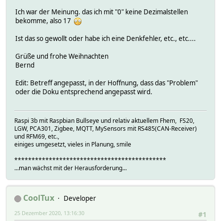
Ich war der Meinung. das ich mit "0" keine Dezimalstellen
bekomme, also 17
Ist das so gewollt oder habe ich eine Denkfehler, etc., etc....
Grüße und frohe Weihnachten
Bernd
Edit: Betreff angepasst, in der Hoffnung, dass das "Problem"
oder die Doku entsprechend angepasst wird.
Raspi 3b mit Raspbian Bullseye und relativ aktuellem Fhem, FS20,
LGW, PCA301, Zigbee, MQTT, MySensors mit RS485(CAN-Receiver)
und RFM69, etc.,
einiges umgesetzt, vieles in Planung, smile
********************************************
...man wächst mit der Herausforderung...
CoolTux
Developer
25 Dezember 2020, 13:16:30
#1