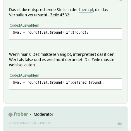
Das ist die entsprechende Stelle in der
fhem.pl
, die das
Verhalten verursacht - Zeile 4532:
Code
Auswählen
$val = round($val,$round) if($round);
Wenn man 0 Dezimalstellen angibt, interpretiert das if den
Wert als false und es wird nicht gerundet. Die Zeile müsste
wohl so lauten
Code
Auswählen
$val = round($val,$round) if(defined $round);
frober
Moderator
25 Dezember 2020, 21:02:09
#6