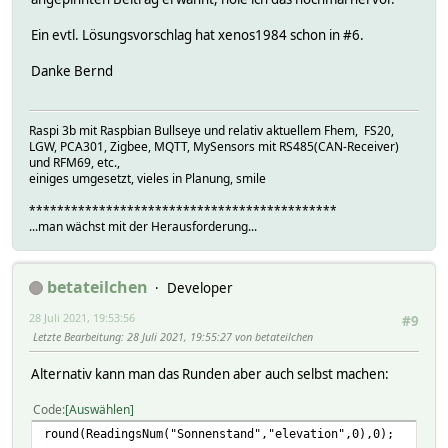
Ein evtl. Lösungsvorschlag hat xenos1984 schon in #6.
Danke Bernd
Raspi 3b mit Raspbian Bullseye und relativ aktuellem Fhem, FS20,
LGW, PCA301, Zigbee, MQTT, MySensors mit RS485(CAN-Receiver)
und RFM69, etc.,
einiges umgesetzt, vieles in Planung, smile
********************************************
...man wächst mit der Herausforderung...
betateilchen
Developer
28 Juli 2021, 19:53:56
#9
Letzte Bearbeitung
: 28 Juli 2021, 19:55:27 von betateilchen
Alternativ kann man das Runden aber auch selbst machen:
Code
Auswählen
round(ReadingsNum("Sonnenstand","elevation",0),0);