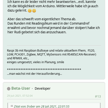
Ich kann es dir leider nicht mehr beantworten...evtl. kannte
ich die Möglichkeit vom Arduino. Mittlerweile habe ich ja auch
dazu gelernt.
Aber das schweift vom eigentlichen Thema ab.
Das Runden mit ReadingsNum wird in der Commandref
erwähnt und bevor nochmal jemand darüber stolpert habe ich
hier Rudi gebetet sich das anzuschauen.
Raspi 3b mit Raspbian Bullseye und relativ aktuellem Fhem, FS20,
LGW, PCA301, Zigbee, MQTT, MySensors mit RS485(CAN-Receiver)
und RFM69, etc.,
einiges umgesetzt, vieles in Planung, smile
********************************************
...man wächst mit der Herausforderung...
Beta-User
Developer
29 Juli 2021, 07:52:04
#13
Zitat von: frober am 28 Juli 2021, 22:01:55