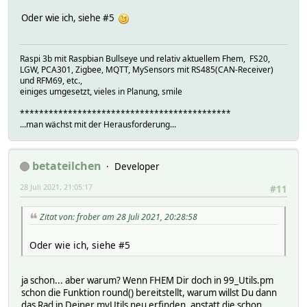
Oder wie ich, siehe #5
Raspi 3b mit Raspbian Bullseye und relativ aktuellem Fhem, FS20,
LGW, PCA301, Zigbee, MQTT, MySensors mit RS485(CAN-Receiver)
und RFM69, etc.,
einiges umgesetzt, vieles in Planung, smile
********************************************
...man wächst mit der Herausforderung...
betateilchen
Developer
28 Juli 2021, 21:05:17
#11
Zitat von: frober am 28 Juli 2021, 20:28:58
Oder wie ich, siehe #5
ja schon... aber warum? Wenn FHEM Dir doch in 99_Utils.pm
schon die Funktion round() bereitstellt, warum willst Du dann
das Rad in Deiner myUtils neu erfinden, anstatt die schon