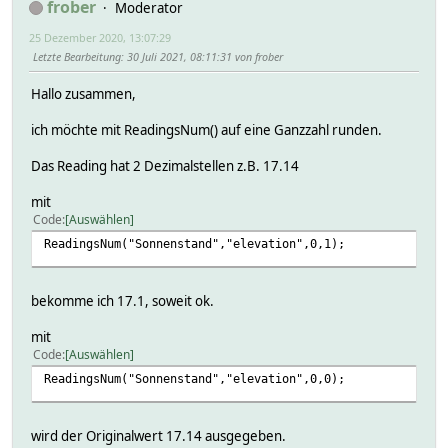
frober
Moderator
25 Dezember 2020, 13:07:29
Letzte Bearbeitung
: 30 Juli 2021, 08:11:31 von frober
Hallo zusammen,
ich möchte mit ReadingsNum() auf eine Ganzzahl runden.
Das Reading hat 2 Dezimalstellen z.B. 17.14
mit
Code
Auswählen
ReadingsNum("Sonnenstand","elevation",0,1);
bekomme ich 17.1, soweit ok.
mit
Code
Auswählen
ReadingsNum("Sonnenstand","elevation",0,0);
wird der Originalwert 17.14 ausgegeben.