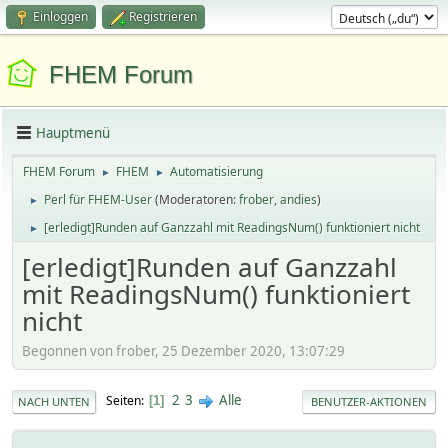
Einloggen
Registrieren
FHEM Forum
Hauptmenü
FHEM Forum
FHEM
Automatisierung
►
►
Perl für FHEM-User
(Moderatoren:
frober
,
andies
)
►
[erledigt]Runden auf Ganzzahl mit ReadingsNum() funktioniert nicht
►
[erledigt]Runden auf Ganzzahl
mit ReadingsNum() funktioniert
nicht
Begonnen von frober, 25 Dezember 2020, 13:07:29
2
3
Alle
Seiten
1
NACH UNTEN
BENUTZER-AKTIONEN