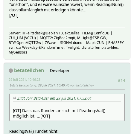
"unschön", und es wäre wünschenswert, wenn ReadingsNum()
das vollumfänglich mit erledigen könnte...
[/OT]
Server: HP-elitedesk@Debian 13, aktuelles FHEM@ConfigDB |
CUL_HM (VCCU) | MQTT2: ZigBee2mqtt, MiLight@ESP-GW,
BT@OpenMQTTGw | ZWave | SIGNALduino | MapleCUN | RHASSPY
svn: u.a Weekday-&RandomTimer, Twilight, div. attrTemplate-files,
MySensors
betateilchen
Developer
29 Juli 2021, 10:46:23
#14
Letzte Bearbeitung
: 29 Juli 2021, 10:49:45 von betateilchen
Zitat von: Beta-User am 29 Juli 2021, 07:52:04
[OT] Dass das Runden an sich mit ReadingsVal()
möglich ist, ...[/OT]
ReadingsVal() rundet nicht.