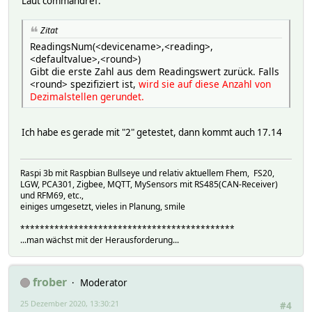
Laut commandref:
Zitat
ReadingsNum(<devicename>,<reading>,
<defaultvalue>,<round>)
Gibt die erste Zahl aus dem Readingswert zurück. Falls
<round> spezifiziert ist,
wird sie auf diese Anzahl von
Dezimalstellen gerundet.
Ich habe es gerade mit "2" getestet, dann kommt auch 17.14
Raspi 3b mit Raspbian Bullseye und relativ aktuellem Fhem, FS20,
LGW, PCA301, Zigbee, MQTT, MySensors mit RS485(CAN-Receiver)
und RFM69, etc.,
einiges umgesetzt, vieles in Planung, smile
********************************************
...man wächst mit der Herausforderung...
frober
Moderator
25 Dezember 2020, 13:30:21
#4