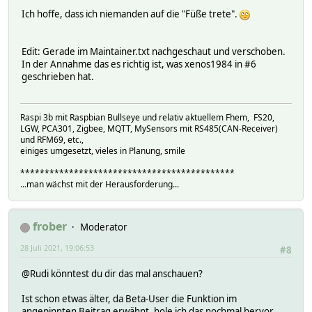
Ich hoffe, dass ich niemanden auf die "Füße trete".
Edit: Gerade im Maintainer.txt nachgeschaut und verschoben.
In der Annahme das es richtig ist, was xenos1984 in #6
geschrieben hat.
Raspi 3b mit Raspbian Bullseye und relativ aktuellem Fhem, FS20,
LGW, PCA301, Zigbee, MQTT, MySensors mit RS485(CAN-Receiver)
und RFM69, etc.,
einiges umgesetzt, vieles in Planung, smile
********************************************
...man wächst mit der Herausforderung...
frober
Moderator
28 Juli 2021, 19:06:53
#8
@Rudi könntest du dir das mal anschauen?
Ist schon etwas älter, da Beta-User die Funktion im
angepinnten Beitrag erwähnt, hole ich das nochmal hervor.