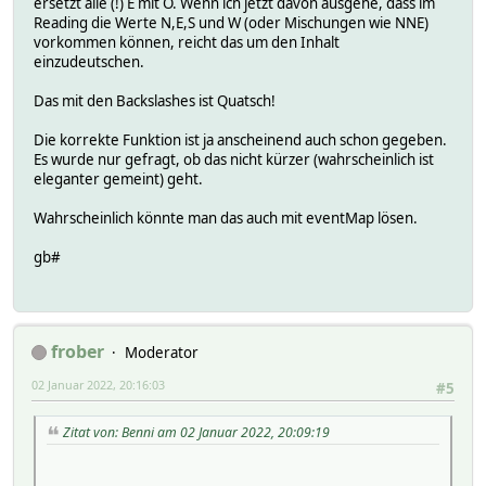
ersetzt alle (!) E mit O. Wenn ich jetzt davon ausgehe, dass im
Reading die Werte N,E,S und W (oder Mischungen wie NNE)
vorkommen können, reicht das um den Inhalt
einzudeutschen.
Das mit den Backslashes ist Quatsch!
Die korrekte Funktion ist ja anscheinend auch schon gegeben.
Es wurde nur gefragt, ob das nicht kürzer (wahrscheinlich ist
eleganter gemeint) geht.
Wahrscheinlich könnte man das auch mit eventMap lösen.
gb#
frober
Moderator
02 Januar 2022, 20:16:03
#5
Zitat von: Benni am 02 Januar 2022, 20:09:19