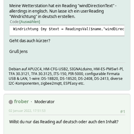
Meine Wetterstation hat ein Reading "windDirectionText" -
allerdings in englisch. Nun lasse ich ein userReading
"Windrichtung" in deutsch erstellen.
Code
Auswählen
Windrichtung {my $text = ReadingsVal($name,"windDirection
Geht das auch kürzer?
Gruß Jens
Debian auf APU2C4, HM-CFG-USB2, SIGNALduino, HM-ES-PMSw1-Pl,
TFA 30.3121, TFA 30.3125, ITS-150, PIR-5000, configurable Firmata
USB & LAN, 1-wire: DS-18B20, DS-18S20, DS-2408, DS-2413, diverse
I2C-Komponenten, zigbee2mqtt, ESPEasy etc.
frober
Moderator
02 Januar 2022, 17:51:53
#1
Willst du nur das Reading auf deutsch oder auch den Inhalt?