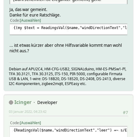
Ja, das war gemeint.
Danke für eure Ratschläge.
Code
Auswählen
{(my $text = ReadingsVal($name,"windDirectionText","leer"
... ist etwas kürzer aber ohne Hilfsvariable kommt man wohl
nicht aus.?
Debian auf APU2C4, HM-CFG-USB2, SIGNALduino, HM-ES-PMSw1-Pl,
TFA 30.3121, TFA 30.3125, ITS-150, PIR-5000, configurable Firmata
USB & LAN, 1-wire: DS-18B20, DS-18S20, DS-2408, DS-2413, diverse
I2C-Komponenten, zigbee2mqtt, ESPEasy etc.
Icinger
Developer
03 Januar 2022, 04:23:42
#7
Code
Auswählen
{ReadingsVal($name,"windDirectionText","leer") =~ s/E/O/g