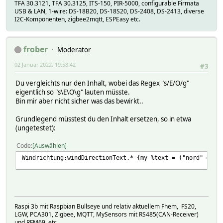
TFA 30.3121, TFA 30.3125, ITS-150, PIR-5000, configurable Firmata
USB & LAN, 1-wire: DS-18B20, DS-18S20, DS-2408, DS-2413, diverse
I2C-Komponenten, zigbee2mqtt, ESPEasy etc.
frober
Moderator
02 Januar 2022, 19:58:42
#3
Du vergleichts nur den Inhalt, wobei das Regex "s/E/O/g"
eigentlich so "s\E\O\g" lauten müsste.
Bin mir aber nicht sicher was das bewirkt..
Grundlegend müsstest du den Inhalt ersetzen, so in etwa
(ungetestet):
Code
Auswählen
Windrichtung:windDirectionText.* {my %text = ("nord" => "
Raspi 3b mit Raspbian Bullseye und relativ aktuellem Fhem, FS20,
LGW, PCA301, Zigbee, MQTT, MySensors mit RS485(CAN-Receiver)
und RFM69, etc.,