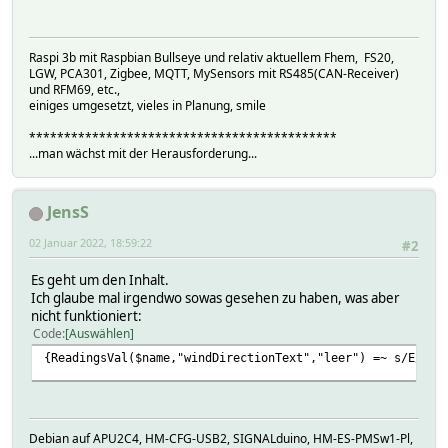
Raspi 3b mit Raspbian Bullseye und relativ aktuellem Fhem, FS20,
LGW, PCA301, Zigbee, MQTT, MySensors mit RS485(CAN-Receiver)
und RFM69, etc.,
einiges umgesetzt, vieles in Planung, smile
********************************************
...man wächst mit der Herausforderung...
JensS
02 Januar 2022, 18:59:22
#2
Es geht um den Inhalt.
Ich glaube mal irgendwo sowas gesehen zu haben, was aber
nicht funktioniert:
Code
Auswählen
{ReadingsVal($name,"windDirectionText","leer") =~ s/E/O/g
Debian auf APU2C4, HM-CFG-USB2, SIGNALduino, HM-ES-PMSw1-Pl,