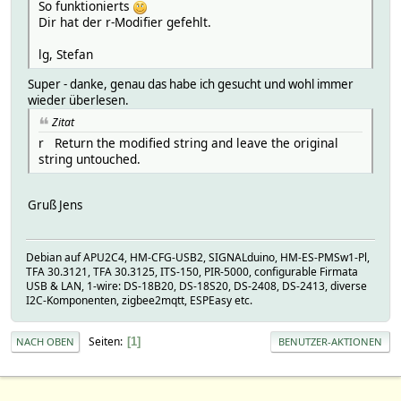
So funktionierts
Dir hat der r-Modifier gefehlt.
lg, Stefan
Super - danke, genau das habe ich gesucht und wohl immer
wieder überlesen.
Zitat
r Return the modified string and leave the original
string untouched.
Gruß Jens
Debian auf APU2C4, HM-CFG-USB2, SIGNALduino, HM-ES-PMSw1-Pl,
TFA 30.3121, TFA 30.3125, ITS-150, PIR-5000, configurable Firmata
USB & LAN, 1-wire: DS-18B20, DS-18S20, DS-2408, DS-2413, diverse
I2C-Komponenten, zigbee2mqtt, ESPEasy etc.
Seiten
1
NACH OBEN
BENUTZER-AKTIONEN