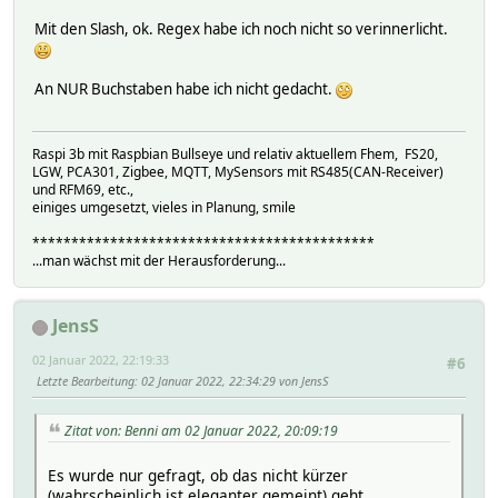
Mit den Slash, ok. Regex habe ich noch nicht so verinnerlicht.
An NUR Buchstaben habe ich nicht gedacht.
Raspi 3b mit Raspbian Bullseye und relativ aktuellem Fhem, FS20,
LGW, PCA301, Zigbee, MQTT, MySensors mit RS485(CAN-Receiver)
und RFM69, etc.,
einiges umgesetzt, vieles in Planung, smile
********************************************
...man wächst mit der Herausforderung...
JensS
02 Januar 2022, 22:19:33
#6
Letzte Bearbeitung
: 02 Januar 2022, 22:34:29 von JensS
Zitat von: Benni am 02 Januar 2022, 20:09:19
Es wurde nur gefragt, ob das nicht kürzer
(wahrscheinlich ist eleganter gemeint) geht.