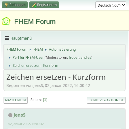
Einloggen
Registrieren
FHEM Forum
Hauptmenü
FHEM Forum
FHEM
Automatisierung
►
►
Perl für FHEM-User
(Moderatoren:
frober
,
andies
)
►
Zeichen ersetzen - Kurzform
►
Zeichen ersetzen - Kurzform
Begonnen von JensS, 02 Januar 2022, 16:00:42
Seiten
1
NACH UNTEN
BENUTZER-AKTIONEN
JensS
02 Januar 2022, 16:00:42