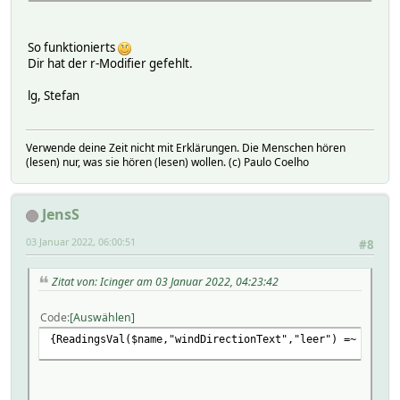
So funktionierts
Dir hat der r-Modifier gefehlt.
lg, Stefan
Verwende deine Zeit nicht mit Erklärungen. Die Menschen hören
(lesen) nur, was sie hören (lesen) wollen. (c) Paulo Coelho
JensS
03 Januar 2022, 06:00:51
#8
Zitat von: Icinger am 03 Januar 2022, 04:23:42
Code
Auswählen
{ReadingsVal($name,"windDirectionText","leer") =~ s/E/O/