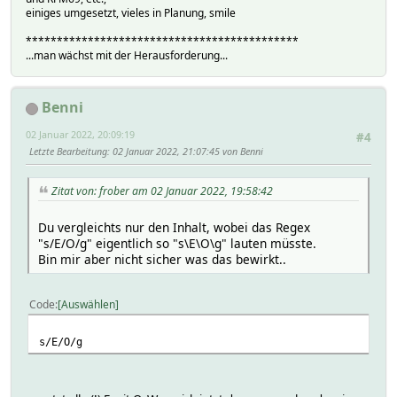
einiges umgesetzt, vieles in Planung, smile
********************************************
...man wächst mit der Herausforderung...
Benni
02 Januar 2022, 20:09:19
#4
Letzte Bearbeitung
: 02 Januar 2022, 21:07:45 von Benni
Zitat von: frober am 02 Januar 2022, 19:58:42
Du vergleichts nur den Inhalt, wobei das Regex
"s/E/O/g" eigentlich so "s\E\O\g" lauten müsste.
Bin mir aber nicht sicher was das bewirkt..
Code
Auswählen
s/E/O/g