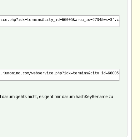
vice.php?idx=termins&city_id=66005&area_id=2734&ws=3",callback=>
l.jumomind.com/webservice.php?idx=termins&city_id=66005&area_id=
 sind darum gehts nicht, es geht mir darum hashKeyRename zu