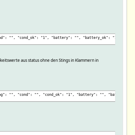
nd": "", "cond_ok": "1", "battery": "", "battery_ok": "1", "tamp
eitswerte aus status ohne den Stings in Klammern in
ag": "", "cond": "", "cond_ok": "1", "battery": "", "battery_ok"