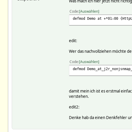
Was mach ich hier jetzt nicht richt
Code
Auswählen
defmod Demo at +*01:00 {Http
edit:
Wer das nachvollziehen möchte der
Code
Auswählen
defmod Demo_at_j2r_nonjsnmap
damit mein ich ist es erstmal einf
verstehen.
edit2:
Denke hab da einen Denkfehler und