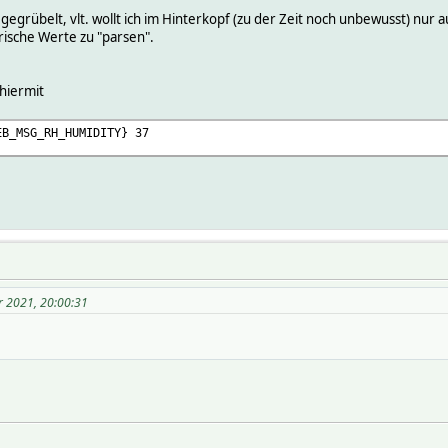
 gegrübelt, vlt. wollt ich im Hinterkopf (zu der Zeit noch unbewusst) nu
erische Werte zu "parsen".
hiermit
EB_MSG_RH_HUMIDITY} 37
r 2021, 20:00:31