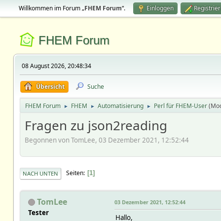
Willkommen im Forum „
FHEM Forum
“.
Einloggen
Registrie
FHEM Forum
08 August 2026, 20:48:34
Übersicht
Suche
FHEM Forum
FHEM
Automatisierung
Perl für FHEM-User
(Mo
►
►
►
Fragen zu json2reading
Begonnen von TomLee, 03 Dezember 2021, 12:52:44
Seiten
1
NACH UNTEN
TomLee
03 Dezember 2021, 12:52:44
Tester
Hallo,