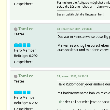
Formuliere die Aufgabe möglichst einf
Gespeichert
setze die Lösung richtig um - dann wird
-----------------------
Lesen gefährdet die Unwissenheit!
TomLee
03 Dezember 2021, 21:28:39
Tester
Das war in keinsterweise böswillig
Mir war es wichtig hervorzuheben 
auch so siehst und mir dann vorwer
Hero Member
Beiträge: 6.292
Gespeichert
TomLee
25 Januar 2022, 18:30:21
Tester
Hallo Rudolf oder jeder andere der
mit hashKeyRename hab ich mich eh
Hero Member
Hier
der Fall hat mich jetzt gepackt 
Beiträge: 6.292
Gespeichert