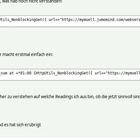
ig, was hab noch nicht verstanden:
Utils_NonblockingGet({ url=>"https://mymuell.jumomind.com/webser
 macht erstmal einfach ein:
_sum at +*01:00 {HttpUtils_NonblockingGet({ url=>"https://mymuel
acher zu verstehen auf welche Readings ich aus bin, ob die jetzt sinnvoll
 es hat sich erübrigt