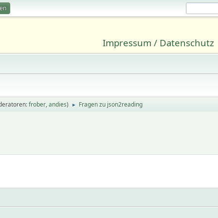
ren
Impressum / Datenschutz
deratoren:
frober
,
andies
)
Fragen zu json2reading
►