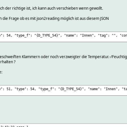
 der richtige ist, ich kann auch verschieben wenn gewollt.
h die Frage ob es mit json2reading möglich ist aus diesem JSON
e": 54, "type_f": "{D_TYPE_54}", "name": "Innen", "tag": "", "co
geschweiften Klammern oder noch verzweigter die Temperatur.-/Feuchtigk
rhalten ?
e:
e": 51, "type": 54, "type_f": "{D_TYPE_54}", "name": "Innen", "t