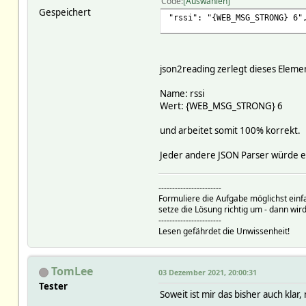
Code
Auswählen
Gespeichert
"rssi": "{WEB_MSG_STRONG} 6"
json2reading zerlegt dieses Elemen
Name: rssi
Wert: {WEB_MSG_STRONG} 6
und arbeitet somit 100% korrekt.
Jeder andere JSON Parser würde ex
-----------------------
Formuliere die Aufgabe möglichst einf
setze die Lösung richtig um - dann wird
-----------------------
Lesen gefährdet die Unwissenheit!
TomLee
03 Dezember 2021, 20:00:31
Tester
Soweit ist mir das bisher auch klar