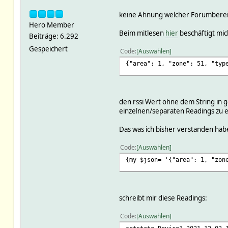
keine Ahnung welcher Forumbereich
Hero Member
Beim mitlesen
hier
beschäftigt mic
Beiträge: 6.292
Gespeichert
Code
Auswählen
{"area": 1, "zone": 51, "typ
den rssi Wert ohne dem String in 
einzelnen/separaten Readings zu e
Das was ich bisher verstanden hab
Code
Auswählen
{my $json= '{"area": 1, "zon
schreibt mir diese Readings:
Code
Auswählen