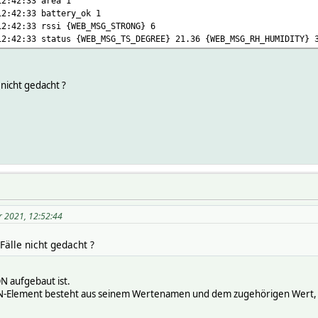
12:42:33 area 1
12:42:33 battery_ok 1
12:42:33 rssi {WEB_MSG_STRONG} 6
12:42:33 status {WEB_MSG_TS_DEGREE} 21.36 {WEB_MSG_RH_HUMIDITY} 
e nicht gedacht ?
r 2021, 12:52:44
 Fälle nicht gedacht ?
N aufgebaut ist.
JSON-Element besteht aus seinem Wertenamen und dem zugehörigen Wert,