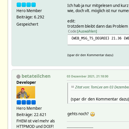
Ich hab ja nur mitgelesen und kurz
Hero Member
wie, doch vlt. möglich ist nur num
Beiträge: 6.292
edit:
Gespeichert
trotzdem bleibt dann das Problem 
Code
Auswählen
{WEB_MSG_TS_DEGREE} 21.36 {W
(spar dir den Kommentar dazu)
betateilchen
03 Dezember 2021, 21:18:00
Developer
Zitat von: TomLee am 03 Dezembe
(spar dir den Kommentar dazu)
Hero Member
gehts noch?
Beiträge: 22.621
FHEM ist viel mehr als
HTTPMOD und DOIF!
-----------------------