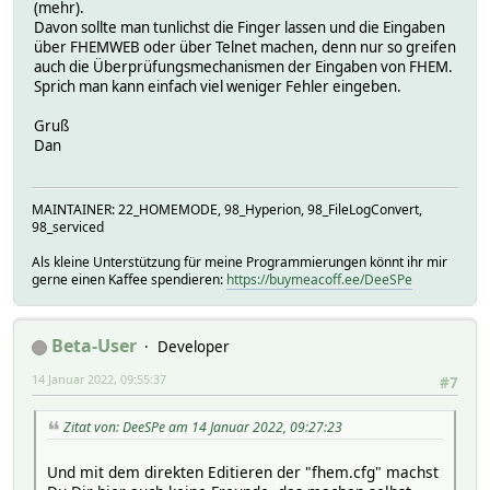
(mehr).
Davon sollte man tunlichst die Finger lassen und die Eingaben
über FHEMWEB oder über Telnet machen, denn nur so greifen
auch die Überprüfungsmechanismen der Eingaben von FHEM.
Sprich man kann einfach viel weniger Fehler eingeben.
Gruß
Dan
MAINTAINER: 22_HOMEMODE, 98_Hyperion, 98_FileLogConvert,
98_serviced
Als kleine Unterstützung für meine Programmierungen könnt ihr mir
gerne einen Kaffee spendieren:
https://buymeacoff.ee/DeeSPe
Beta-User
Developer
14 Januar 2022, 09:55:37
#7
Zitat von: DeeSPe am 14 Januar 2022, 09:27:23
Und mit dem direkten Editieren der "fhem.cfg" machst