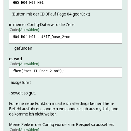
H65 H04 H0f H01
(Button mit der ID 0f auf Page 04 gedrückt)
in meiner Config-Datei wird die Zeile
Code
Auswählen
H04 H0f H01 set*IT_Dose_2*on
gefunden
es wird
Code
Auswählen
fhem("set IT_Dose_2 on");
ausgeführt
- soweit so gut.
Für eine neue Funktion müsste ich allerdings keinen fhem-
Befehl ausführen, sondern eine andere sub aus myUtils, und
da komme ich nicht weiter.
Meine Zeile in der Config würde zum Beispiel so aussehen:
Code
Auswählen