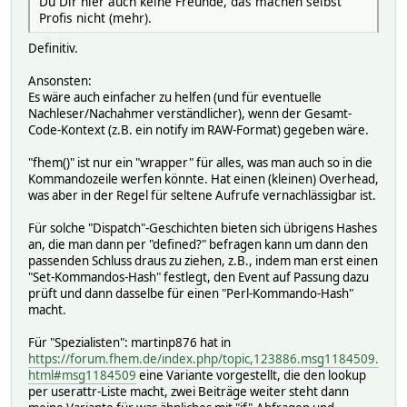
Du Dir hier auch keine Freunde, das machen selbst
Profis nicht (mehr).
Definitiv.
Ansonsten:
Es wäre auch einfacher zu helfen (und für eventuelle
Nachleser/Nachahmer verständlicher), wenn der Gesamt-
Code-Kontext (z.B. ein notify im RAW-Format) gegeben wäre.
"fhem()" ist nur ein "wrapper" für alles, was man auch so in die
Kommandozeile werfen könnte. Hat einen (kleinen) Overhead,
was aber in der Regel für seltene Aufrufe vernachlässigbar ist.
Für solche "Dispatch"-Geschichten bieten sich übrigens Hashes
an, die man dann per "defined?" befragen kann um dann den
passenden Schluss draus zu ziehen, z.B., indem man erst einen
"Set-Kommandos-Hash" festlegt, den Event auf Passung dazu
prüft und dann dasselbe für einen "Perl-Kommando-Hash"
macht.
Für "Spezialisten": martinp876 hat in
https://forum.fhem.de/index.php/topic,123886.msg1184509.
html#msg1184509
eine Variante vorgestellt, die den lookup
per userattr-Liste macht, zwei Beiträge weiter steht dann