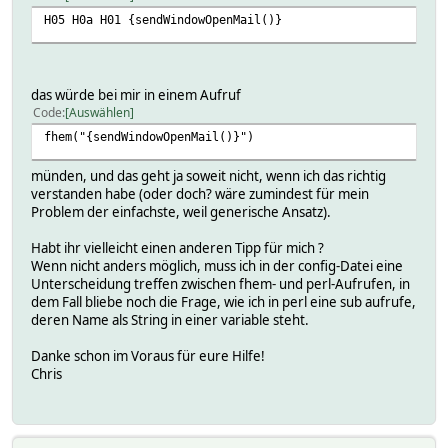
H05 H0a H01 {sendWindowOpenMail()}
das würde bei mir in einem Aufruf
Code
Auswählen
fhem("{sendWindowOpenMail()}")
münden, und das geht ja soweit nicht, wenn ich das richtig
verstanden habe (oder doch? wäre zumindest für mein
Problem der einfachste, weil generische Ansatz).
Habt ihr vielleicht einen anderen Tipp für mich ?
Wenn nicht anders möglich, muss ich in der config-Datei eine
Unterscheidung treffen zwischen fhem- und perl-Aufrufen, in
dem Fall bliebe noch die Frage, wie ich in perl eine sub aufrufe,
deren Name als String in einer variable steht.
Danke schon im Voraus für eure Hilfe!
Chris