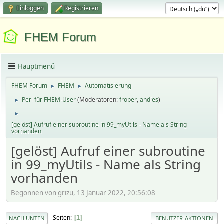
Einloggen
Registrieren
FHEM Forum
Hauptmenü
FHEM Forum
FHEM
Automatisierung
►
►
Perl für FHEM-User
(Moderatoren:
frober
,
andies
)
►
►
[gelöst] Aufruf einer subroutine in 99_myUtils - Name als String
vorhanden
[gelöst] Aufruf einer subroutine
in 99_myUtils - Name als String
vorhanden
Begonnen von grizu, 13 Januar 2022, 20:56:08
Seiten
1
NACH UNTEN
BENUTZER-AKTIONEN