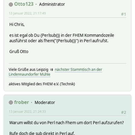
Otto123
Administrator
13 Januar 2022, 21:17:49
#1
Hi Chris,
es ist egal ob Du {Perlsub()} in der FHEM Kommandozeile
ausführst oder als fhem("{Perlsub()}") in Perl aufrufst.
Gruß Otto
Viele Grüße aus Leipzig ⇉
nächster Stammtisch an der
Lindennaundorfer Mühle
aktives Mitglied des FHEM e.V. (Technik)
frober
Moderator
13 Januar 2022, 21:24:33
#2
Warum willst du von Perl nach Fhem um dort Perl aufzurufen?
Rufe doch die sub direkt in Perl auf.