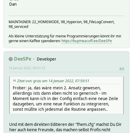
Dan
MAINTAINER: 22_HOMEMODE, 98_Hyperion, 98_FileLogConvert,
98_serviced
Als kleine Unterstützung für meine Programmierungen könnt ihr mir
gerne einen Kaffee spendieren:
https://buymeacoff.ee/DeeSPe
DeeSPe
Developer
14 Januar 2022, 09:27:23
#6
Zitat von: grizu am 14 Januar 2022, 07:59:51
Frober: ja, das wäre mein 2. Ansatz gewesen,
allerdings ists dann eben nicht so generisch - im
Moment kann ich in der Config einfach eine neue Zeile
dazugeben, um eine neue Funktion zu integrieren,
sonst müßte ich jedesmal die Routine anpassen..
Und mit dem direkten Editieren der "fhem.cfg" machst Du Dir
hier auch keine Freunde, das machen selbst Profis nicht