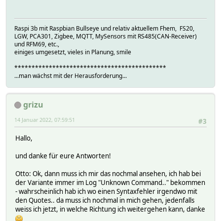
Raspi 3b mit Raspbian Bullseye und relativ aktuellem Fhem, FS20,
LGW, PCA301, Zigbee, MQTT, MySensors mit RS485(CAN-Receiver)
und RFM69, etc.,
einiges umgesetzt, vieles in Planung, smile
********************************************
...man wächst mit der Herausforderung...
grizu
14 Januar 2022, 07:59:51
#3
Hallo,
und danke für eure Antworten!
Otto: Ok, dann muss ich mir das nochmal ansehen, ich hab bei
der Variante immer im Log "Unknown Command.." bekommen
- wahrscheinlich hab ich wo einen Syntaxfehler irgendwo mit
den Quotes.. da muss ich nochmal in mich gehen, jedenfalls
weiss ich jetzt, in welche Richtung ich weitergehen kann, danke