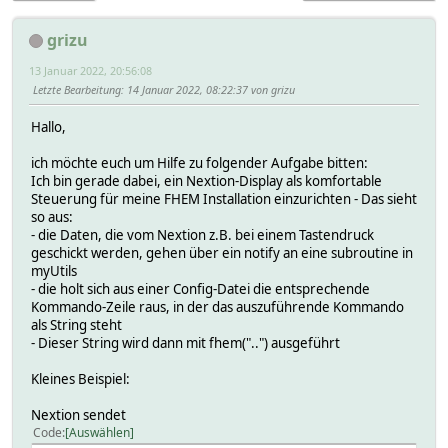
grizu
13 Januar 2022, 20:56:08
Letzte Bearbeitung
: 14 Januar 2022, 08:22:37 von grizu
Hallo,
ich möchte euch um Hilfe zu folgender Aufgabe bitten:
Ich bin gerade dabei, ein Nextion-Display als komfortable
Steuerung für meine FHEM Installation einzurichten - Das sieht
so aus:
- die Daten, die vom Nextion z.B. bei einem Tastendruck
geschickt werden, gehen über ein notify an eine subroutine in
myUtils
- die holt sich aus einer Config-Datei die entsprechende
Kommando-Zeile raus, in der das auszuführende Kommando
als String steht
- Dieser String wird dann mit fhem("..") ausgeführt
Kleines Beispiel:
Nextion sendet
Code
Auswählen