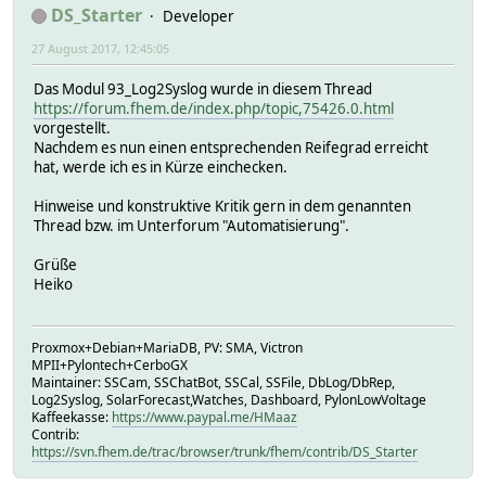
DS_Starter
Developer
27 August 2017, 12:45:05
Das Modul 93_Log2Syslog wurde in diesem Thread
https://forum.fhem.de/index.php/topic,75426.0.html
vorgestellt.
Nachdem es nun einen entsprechenden Reifegrad erreicht
hat, werde ich es in Kürze einchecken.
Hinweise und konstruktive Kritik gern in dem genannten
Thread bzw. im Unterforum "Automatisierung".
Grüße
Heiko
Proxmox+Debian+MariaDB, PV: SMA, Victron
MPII+Pylontech+CerboGX
Maintainer: SSCam, SSChatBot, SSCal, SSFile, DbLog/DbRep,
Log2Syslog, SolarForecast,Watches, Dashboard, PylonLowVoltage
Kaffeekasse:
https://www.paypal.me/HMaaz
Contrib:
https://svn.fhem.de/trac/browser/trunk/fhem/contrib/DS_Starter