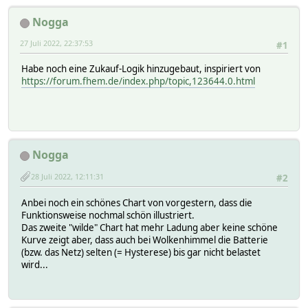
>= (($ampere * 240 * [Wal
Nogga
)\
\
27 Juli 2022, 22:37:53
#1
{\
\
Habe noch eine Zukauf-Logik hinzugebaut, inspiriert von
## Wenn die Batterie angezapft wi
https://forum.fhem.de/index.php/topic,123644.0.html
if (int(ReadingsVal('my_rct_devic
{\
$ampere = 6;;\
}\
\
## setze nur neu, wenn sich Werte
Nogga
if ([$SELF:ampere] ne $ampere)\
{\
28 Juli 2022, 12:11:31
#2
fhem("setreading $SELF am
fhem("set Wallbox manual_
Anbei noch ein schönes Chart von vorgestern, dass die
Log 5, "neue ampere: ".$a
Funktionsweise nochmal schön illustriert.
}\
Das zweite "wilde" Chart hat mehr Ladung aber keine schöne
\
Kurve zeigt aber, dass auch bei Wolkenhimmel die Batterie
## Leistung reicht, also laden!\
(bzw. das Netz) selten (= Hysterese) bis gar nicht belastet
fhem("setreading $SELF charge on"
wird...
fhem("set Wallbox charge start");
last;;
## Schleife abbrechen, we
\
}\