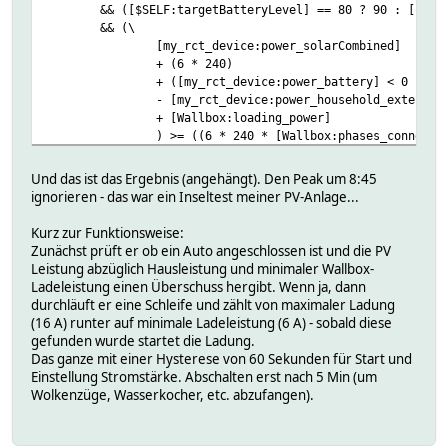
&& ([$SELF:targetBatteryLevel] == 80 ? 90 : [$SEL
&& (\
[my_rct_device:power_solarCombined]
+ (6 * 240)
+ ([my_rct_device:power_battery] < 0 ? ([
- [my_rct_device:power_household_external
+ [Wallbox:loading_power]
) >= ((6 * 240 * [Wallbox:phases_connecte
) \
{ \
Und das ist das Ergebnis (angehängt). Den Peak um 8:45
## Prüfe wieviel Ampere noch möglich sind\
ignorieren - das war ein Inseltest meiner PV-Anlage...
for (my $ampere = 16;; $ampere >= 6;; $ampere = $
{\
Kurz zur Funktionsweise:
\
Zunächst prüft er ob ein Auto angeschlossen ist und die PV
Log 5, "for check ampere: ".$ampere;;\
Leistung abzüglich Hausleistung und minimaler Wallbox-
\
Ladeleistung einen Überschuss hergibt. Wenn ja, dann
## checke ob PV-Leistung noch reicht\
durchläuft er eine Schleife und zählt von maximaler Ladung
if (\
(16 A) runter auf minimale Ladeleistung (6 A) - sobald diese
(\
gefunden wurde startet die Ladung.
[my_rct_device:power_sola
Das ganze mit einer Hysterese von 60 Sekunden für Start und
+ (6 * 240)
Einstellung Stromstärke. Abschalten erst nach 5 Min (um
+ ([my_rct_device:power_b
Wolkenzüge, Wasserkocher, etc. abzufangen).
- [my_rct_device:power_ho
+ [Wallbox:loading_power]
)\