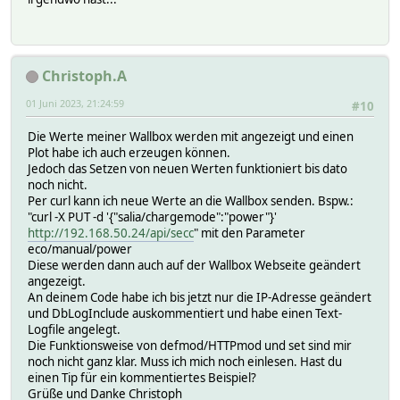
Christoph.A
01 Juni 2023, 21:24:59
#10
Die Werte meiner Wallbox werden mit angezeigt und einen
Plot habe ich auch erzeugen können.
Jedoch das Setzen von neuen Werten funktioniert bis dato
noch nicht.
Per curl kann ich neue Werte an die Wallbox senden. Bspw.:
"curl -X PUT -d '{"salia/chargemode":"power"}'
http://192.168.50.24/api/secc
" mit den Parameter
eco/manual/power
Diese werden dann auch auf der Wallbox Webseite geändert
angezeigt.
An deinem Code habe ich bis jetzt nur die IP-Adresse geändert
und DbLogInclude auskommentiert und habe einen Text-
Logfile angelegt.
Die Funktionsweise von defmod/HTTPmod und set sind mir
noch nicht ganz klar. Muss ich mich noch einlesen. Hast du
einen Tip für ein kommentiertes Beispiel?
Grüße und Danke Christoph