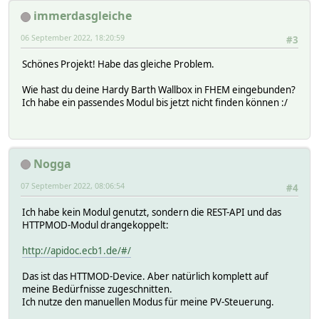
\
immerdasgleiche
}\
}\
06 September 2022, 18:20:59
#3
DOELSEIF\
(\
Schönes Projekt! Habe das gleiche Problem.
## MANUELL Modus\
\
Wie hast du deine Hardy Barth Wallbox in FHEM eingebunden?
(\
Ich habe ein passendes Modul bis jetzt nicht finden können :/
[$SELF:Mode] eq "ManualMin" \
|| [$SELF:Mode] eq "ManualMax"\
|| [$SELF:Mode] eq "MinPlusPV"\
)\
Nogga
&& [Wallbox:pvmode] eq "manual"
##
&& [Wallbox:chargecontrols_01_connected] eq "1"
07 September 2022, 08:06:54
#4
) \
{ \
Ich habe kein Modul genutzt, sondern die REST-API und das
\
HTTPMOD-Modul drangekoppelt:
\
if (\
http://apidoc.ecb1.de/#/
int("[$SELF:targetBatteryLevel]") <= int(
##
||\
Das ist das HTTMOD-Device. Aber natürlich komplett auf
##
int(ReadingsVal('Auto_Enyaq','battery_lev
meine Bedürfnisse zugeschnitten.
)\
Ich nutze den manuellen Modus für meine PV-Steuerung.
{\
fhem("set pushmsg msg device='AlexPhone11