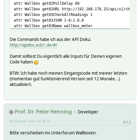
attr Wallbox get02PollDelay 60
attr Wallbox get02URL http://192.168.178.15/api/v1/charge
attr Wallbox get03CheckAllReadings 1
attr Wallbox get03JSON 1-0:1.8.0
attr Wallbox get03Name wallbox_meter
attr Wallbox get03Poll 1
attr Wallbox get03PollDelay 60
Die Commands habe ich aus der API Doku:
attr Wallbox get03URL http://192.168.178.15/api/v1/meters
http://apidoc.ecb1.de/#/
attr Wallbox getHeader1 Content-Type: application/json
attr Wallbox group Auto
Damit solltest Du eigentlich alle Inputs für Deinen eigenen
attr Wallbox reading1JSON meter_data_1-0:1.8.0
Code haben
attr Wallbox reading1Name wallbox_meter
attr Wallbox reading2JSON meter_data_1-0:1.4.0
BTW: Ich habe noch meinen Eingangscode mit meiner letzten
attr Wallbox reading2Name loading_power
(momentan gut funktionierend Version seit 12 Monate...)
attr Wallbox reading3JSON meter_data_1-0:32.4.0
aktualisiert.
attr Wallbox reading3Name L1_voltage
attr Wallbox reading4JSON meter_data_1-0:52.4.0
attr Wallbox reading4Name L2_voltage
attr Wallbox reading5JSON meter_data_1-0:72.4.0
attr Wallbox reading5Name L3_voltage
Prof. Dr. Peter Henning
Developer
attr Wallbox reading6JSON chargecontrols_01_manualmodeamp
28 Oktober 2024, 06:36:16
attr Wallbox reading6Name current_manual_amp
#12
attr Wallbox room Steuerung
Bitte verschieben ins Unterforum Wallboxen.
attr Wallbox set01Data pvmode=$val
attr Wallbox set01FollowGet pvmode