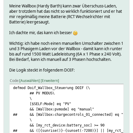
Meine Wallbox (Hardy Barth) kann zwar Überschuss-Laden,
aber trotzdem hat das nicht so wirklich funktioniert und er hat
mir regelmäßig meine Batterie (RCT Wechselrichter mit
Batterie) leergesaugt.
Ich dachte mir, das kann ich besser
Wichtig: ich habe noch einen manuellen Umschalter zwischen 1
und 3 Phasigem Laden vor der Wallbox - damit kann ich runter
bis auf rund 1500 Watt Ladeleistung (6A x 1 Phase x 240 Volt).
Bei Bedarf, kann ich manuell auf 3 Phasen hochschalten.
Die Logik steckt in folgendem DOIF:
Code
Auswählen
Erweitern
defmod Doif_Wallbox_Steuerung DOIF (\
## PV MODUS\
\
[$SELF:Mode] eq "PV"
&& [Wallbox:pvmode] eq "manual"
##
&& [Wallbox:chargecontrols_01_connected] eq "1"
\
&& [my_rct_device:battery_soc] >= 90
##
&& ([{sunrise()}-{sunset(-7200)}] || [my_rct_devi