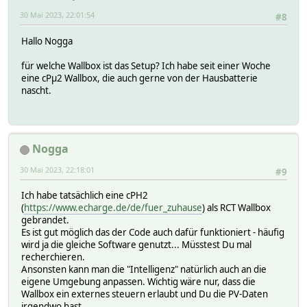
30 Mai 2023, 22:01:54
#8
Hallo Nogga
für welche Wallbox ist das Setup? Ich habe seit einer Woche
eine cPμ2 Wallbox, die auch gerne von der Hausbatterie
nascht.
Nogga
30 Mai 2023, 22:18:01
#9
Ich habe tatsächlich eine cPH2
(
https://www.echarge.de/de/fuer_zuhause
) als RCT Wallbox
gebrandet.
Es ist gut möglich das der Code auch dafür funktioniert - häufig
wird ja die gleiche Software genutzt... Müsstest Du mal
recherchieren.
Ansonsten kann man die "Intelligenz" natürlich auch an die
eigene Umgebung anpassen. Wichtig wäre nur, dass die
Wallbox ein externes steuern erlaubt und Du die PV-Daten
irgendwo hast...