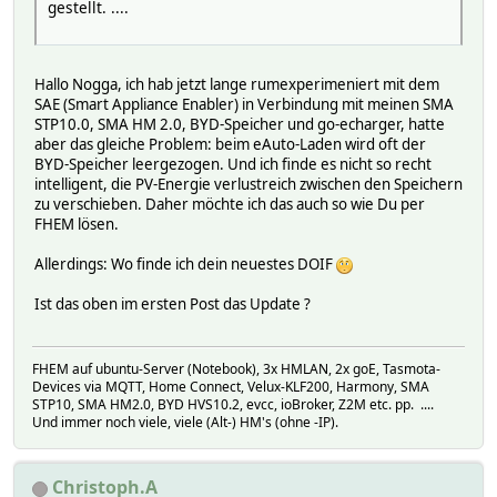
attr Doif_Wallbox_Steuerung group Auto
gestellt. ....
attr Doif_Wallbox_Steuerung readingList Mode,targetBatter
attr Doif_Wallbox_Steuerung room Automatisierung,Steuerun
attr Doif_Wallbox_Steuerung setList Mode:PV,MinPlusPV,Man
Hallo Nogga, ich hab jetzt lange rumexperimeniert mit dem
attr Doif_Wallbox_Steuerung wait 60:30:180
SAE (Smart Appliance Enabler) in Verbindung mit meinen SMA
attr Doif_Wallbox_Steuerung webCmd Mode:targetBatteryLeve
STP10.0, SMA HM 2.0, BYD-Speicher und go-echarger, hatte
attr Doif_Wallbox_Steuerung webCmdLabel Modus:Zielladesta
aber das gleiche Problem: beim eAuto-Laden wird oft der
BYD-Speicher leergezogen. Und ich finde es nicht so recht
intelligent, die PV-Energie verlustreich zwischen den Speichern
zu verschieben. Daher möchte ich das auch so wie Du per
FHEM lösen.
Allerdings: Wo finde ich dein neuestes DOIF
Ist das oben im ersten Post das Update ?
FHEM auf ubuntu-Server (Notebook), 3x HMLAN, 2x goE, Tasmota-
Devices via MQTT, Home Connect, Velux-KLF200, Harmony, SMA
STP10, SMA HM2.0, BYD HVS10.2, evcc, ioBroker, Z2M etc. pp. ....
Und immer noch viele, viele (Alt-) HM's (ohne -IP).
Christoph.A