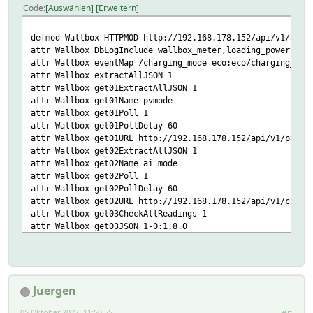
Code
Auswählen
Erweitern
fhem("setreading $SELF Mode PV");;\
}\
\
defmod Wallbox HTTPMOD http://192.168.178.152/api/v1/all 
## setze nur neu, wenn sich Werte ändern\
attr Wallbox DbLogInclude wallbox_meter,loading_power
if ("[$SELF:Mode]" eq "ManualMin")\
attr Wallbox eventMap /charging_mode eco:eco/charging_mod
{\
attr Wallbox extractAllJSON 1
fhem("setreading $SELF ampere 6");;\
attr Wallbox get01ExtractAllJSON 1
fhem("set Wallbox manual_amp 6");;\
attr Wallbox get01Name pvmode
}\
attr Wallbox get01Poll 1
elsif ("[$SELF:Mode]" eq "MinPlusPV")\
attr Wallbox get01PollDelay 60
{\
attr Wallbox get01URL http://192.168.178.152/api/v1/pvmod
my $ampere;;\
attr Wallbox get02ExtractAllJSON 1
\
attr Wallbox get02Name ai_mode
## Prüfe wieviel Ampere noch möglich sind
attr Wallbox get02Poll 1
for ($ampere = 16;; $ampere >= 6;; $amper
attr Wallbox get02PollDelay 60
{\
attr Wallbox get02URL http://192.168.178.152/api/v1/charg
\
attr Wallbox get03CheckAllReadings 1
Log 5, "for check ampere: ".$ampe
attr Wallbox get03JSON 1-0:1.8.0
\
attr Wallbox get03Name wallbox_meter
## checke ob PV-Leistung noch rei
attr Wallbox get03Poll 1
if (\
attr Wallbox get03PollDelay 60
(\
attr Wallbox get03URL http://192.168.178.152/api/v1/meter
[my_rct_device:po
Juergen
attr Wallbox getHeader1 Content-Type: application/json
+ (6 * 240)
attr Wallbox group Auto
05 Oktober 2022, 11:50:55
+ ([my_rct_device