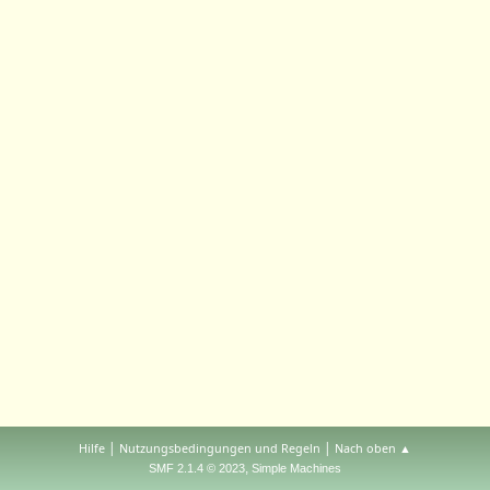
|
|
Hilfe
Nutzungsbedingungen und Regeln
Nach oben ▲
,
SMF 2.1.4 © 2023
Simple Machines