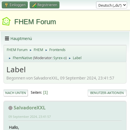
Einloggen
Registrieren
FHEM Forum
Hauptmenü
FHEM Forum
FHEM
Frontends
►
►
FhemNative
(Moderator:
Syrex-o
)
Label
►
►
Label
Begonnen von SalvadoreXXL, 09 September 2024, 23:41:57
Seiten
1
NACH UNTEN
BENUTZER-AKTIONEN
SalvadoreXXL
09 September 2024, 23:41:57
Hallo,