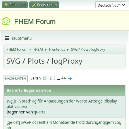
Einloggen
Registrieren
FHEM Forum
Hauptmenü
FHEM Forum
FHEM
Frontends
SVG / Plots / logProxy
►
►
►
SVG / Plots / logProxy
2
3
...
44
Seiten
1
NACH UNTEN
Betreff
/
Begonnen von
svg.js - Vorschlag für Anpassungen der Werte-Anzeige (display
plot values)
Begonnen von
quartz
[gelöst] SVG-Plot reißt am Monatsende trotz durchgängigem Log
ab