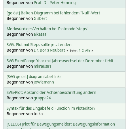
Begonnen von
Prof. Dr. Peter Henning
[gelöst] Balken-Diagramm bei fehlendem "Null"-Wert
Begonnen von
Gisbert
Merkwürdiges Verhalten bei Plotmode 'steps'
Begonnen von
alkazaa
SVG: Plot mit Steps sollte jetzt enden
Begonnen von
Dr. Boris Neubert
1
2
Alle
Seiten
SVG FixedRange Year mit Jahreswechsel der Dezember fehlt
Begonnen von
mkraus81
[SVG gelöst] diagram label links
Begonnen von
JoWiemann
SVG-Plot: Abstand der Achsenbeschriftung ändern
Begonnen von
grappa24
Syntax für das Eingabefeld Function im Ploteditor?
Begonnen von to-ka
[GELÖST]Plot für Bewegungsmelder: Bewegungsinformation