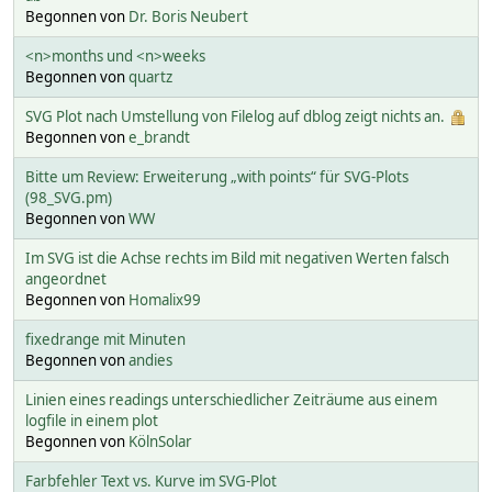
Begonnen von
Dr. Boris Neubert
<n>months und <n>weeks
Begonnen von
quartz
SVG Plot nach Umstellung von Filelog auf dblog zeigt nichts an.
Begonnen von
e_brandt
Bitte um Review: Erweiterung „with points“ für SVG-Plots
(98_SVG.pm)
Begonnen von
WW
Im SVG ist die Achse rechts im Bild mit negativen Werten falsch
angeordnet
Begonnen von
Homalix99
fixedrange mit Minuten
Begonnen von
andies
Linien eines readings unterschiedlicher Zeiträume aus einem
logfile in einem plot
Begonnen von
KölnSolar
Farbfehler Text vs. Kurve im SVG-Plot