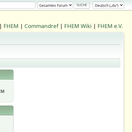
|
FHEM
|
Commandref
|
FHEM Wiki
|
FHEM e.V.
EM