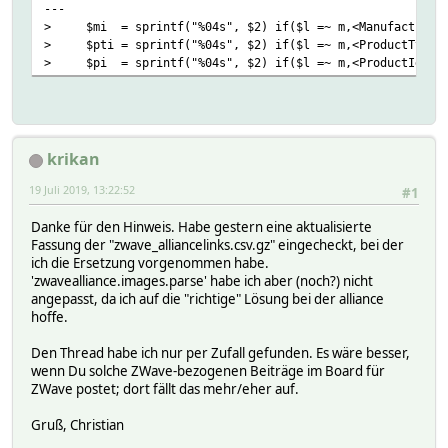
---
> $mi = sprintf("%04s", $2) if($l =~ m,<ManufacturerId
> $pti = sprintf("%04s", $2) if($l =~ m,<ProductTypeId>
> $pi = sprintf("%04s", $2) if($l =~ m,<ProductId>(0x)
krikan
19 Juli 2019, 13:22:52
#1
Danke für den Hinweis. Habe gestern eine aktualisierte
Fassung der "zwave_alliancelinks.csv.gz" eingecheckt, bei der
ich die Ersetzung vorgenommen habe.
'zwavealliance.images.parse' habe ich aber (noch?) nicht
angepasst, da ich auf die "richtige" Lösung bei der alliance
hoffe.
Den Thread habe ich nur per Zufall gefunden. Es wäre besser,
wenn Du solche ZWave-bezogenen Beiträge im Board für
ZWave postet; dort fällt das mehr/eher auf.
Gruß, Christian