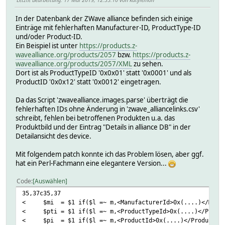
In der Datenbank der ZWave alliance befinden sich einige
Einträge mit fehlerhaften Manufacturer-ID, ProductType-ID
und/oder Product-ID.
Ein Beispiel ist unter
https://products.z-
wavealliance.org/products/2057
bzw.
https://products.z-
wavealliance.org/products/2057/XML
zu sehen.
Dort ist als ProductTypeID '0x0x01' statt '0x0001' und als
ProductID '0x0x12' statt '0x0012' eingetragen.
Da das Script 'zwavealliance.images.parse' überträgt die
fehlerhaften IDs ohne Änderung in 'zwave_alliancelinks.csv'
schreibt, fehlen bei betroffenen Produkten u.a. das
Produktbild und der Eintrag "Details in alliance DB" in der
Detailansicht des device.
Mit folgendem patch konnte ich das Problem lösen, aber ggf.
hat ein Perl-Fachmann eine elegantere Version...
Code
Auswählen
35,37c35,37
< $mi = $1 if($l =~ m,<ManufacturerId>0x(....)</Manuf
< $pti = $1 if($l =~ m,<ProductTypeId>0x(....)</Produc
< $pi = $1 if($l =~ m,<ProductId>0x(....)</ProductId