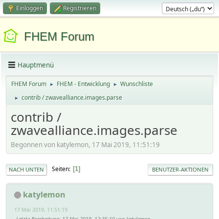
Einloggen
Registrieren
FHEM Forum
Hauptmenü
FHEM Forum
FHEM - Entwicklung
Wunschliste
►
►
contrib / zwavealliance.images.parse
►
contrib /
zwavealliance.images.parse
Begonnen von katylemon, 17 Mai 2019, 11:51:19
Seiten
1
NACH UNTEN
BENUTZER-AKTIONEN
katylemon
17 Mai 2019, 11:51:19
Letzte Bearbeitung
: 17 Mai 2019, 12:35:10 von katylemon