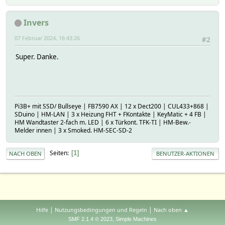
Invers
07 Februar 2024, 16:43:26
#2
Super. Danke.
Pi3B+ mit SSD/ Bullseye | FB7590 AX | 12 x Dect200 | CUL433+868 |
SDuino | HM-LAN | 3 x Heizung FHT + FKontakte | KeyMatic + 4 FB |
HM Wandtaster 2-fach m. LED | 6 x Türkont. TFK-TI | HM-Bew.-
Melder innen | 3 x Smoked. HM-SEC-SD-2
Seiten
1
NACH OBEN
BENUTZER-AKTIONEN
|
|
Hilfe
Nutzungsbedingungen und Regeln
Nach oben ▲
,
SMF 2.1.4 © 2023
Simple Machines