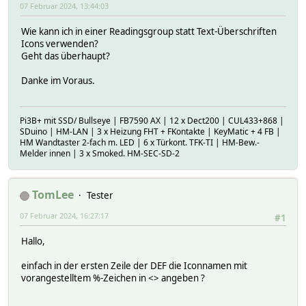
07 Februar 2024, 13:44:03
Wie kann ich in einer Readingsgroup statt Text-Überschriften
Icons verwenden?
Geht das überhaupt?
Danke im Voraus.
Pi3B+ mit SSD/ Bullseye | FB7590 AX | 12 x Dect200 | CUL433+868 |
SDuino | HM-LAN | 3 x Heizung FHT + FKontakte | KeyMatic + 4 FB |
HM Wandtaster 2-fach m. LED | 6 x Türkont. TFK-TI | HM-Bew.-
Melder innen | 3 x Smoked. HM-SEC-SD-2
TomLee
Tester
07 Februar 2024, 16:27:17
#1
Hallo,
einfach in der ersten Zeile der DEF die Iconnamen mit
vorangestelltem %-Zeichen in <> angeben ?