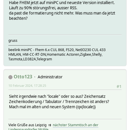
Habe FHEM jetzt auf miniPC und neueste Version installiert.
Läuft zu 90% störungsfrei, ausser RSS.
da past die formatierung nicht mehr. Was muss man da jetzt
beachten?
gruss
-----------------------------------------------------------------------
beelink miniPC - Fhem 6.x CUL 868, FS20, NetIO230 CUL 433
HMLAN, HM-CC-RT-DN,Homematic Actoren,Zigbee,Shelly,
Tasmota,LD382A,Telegram
Otto123
Administrator
10 Februar 2024, 17:28:25
#1
Sieht irgendwie nach "locale" oder so aus? Zeichensatz
Zeichenkodierung / Tabulator / Trennzeichen ist anders?
Mach mal im alten und neuen System {qx(locale)}
Viele Grüße aus Leipzig ⇉
nächster Stammtisch an der
Lindennaundorfer Mühle