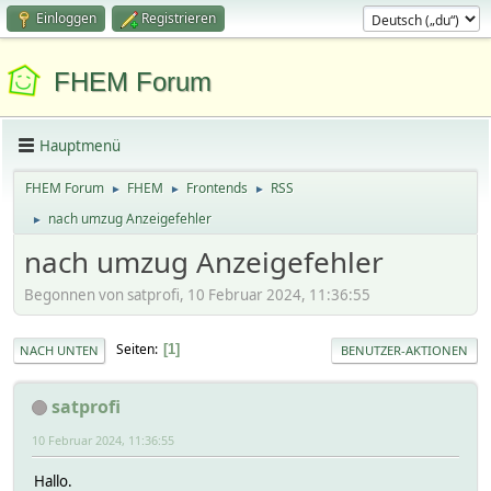
Einloggen
Registrieren
FHEM Forum
Hauptmenü
FHEM Forum
FHEM
Frontends
RSS
►
►
►
nach umzug Anzeigefehler
►
nach umzug Anzeigefehler
Begonnen von satprofi, 10 Februar 2024, 11:36:55
Seiten
1
NACH UNTEN
BENUTZER-AKTIONEN
satprofi
10 Februar 2024, 11:36:55
Hallo.