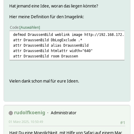
Hat jemand eine Idee, woran das liegen könnte?
Hier meine Definition für den Imagelink:
Code
Auswählen
defmod DraussenBild weblink image http://192.168.172.21/w
attr DraussenBild DbLogExclude .*
attr DraussenBild alias DraussenBild
attr DraussenBild htmlattr width="640"
attr DraussenBild room Draussen
Vielen dank schon mal für eure Ideen.
rudolfkoenig
Administrator
01 März 2025, 10:50:49
#1
Hast Du eine Moeglichkeit, mit Hilfe von Safari auf einem Mac