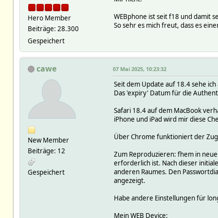
WEBphone ist seit f18 und damit se
Hero Member
So sehr es mich freut, dass es eine
Beiträge: 28.300
Gespeichert
cawe
07 Mai 2025, 10:23:32
Seit dem Update auf 18.4 sehe ich
Das 'expiry' Datum für die Authenti
Safari 18.4 auf dem MacBook verhä
iPhone und iPad wird mir diese Ch
Über Chrome funktioniert der Zugr
New Member
Beiträge: 12
Zum Reproduzieren: fhem in neuem 
erforderlich ist. Nach dieser initi
anderen Raumes. Den Passwortdia
Gespeichert
angezeigt.
Habe andere Einstellungen für longp
Mein WEB Device: