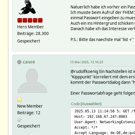
Natuerlich habe ich vorher ein Pas
Ich musste beim Aufruf der FHEM 
einmal Passwort eingeben zu mue
Auch ein ins Hintergrund schicken
Hero Member
Danach habe ich das Interesse ve
Beiträge: 28.300
P.S.: Bitte das naechste mal "list 
Gespeichert
cawe
13 Mai 2025, 12:16:23
@rudolfkoenig Ein Nachstellen ist 
"Kipppunkt" korreliert mit dem ers
kommt der Passwortdialog dann "h
Einer Passwortabfrage geht folgend
Code
Auswählen
New Member
2025.05.13 11:14:58 5: GET /
Beiträge: 12
Host: 192.168.67.247:8083
User-Agent: NetworkingExtens
Gespeichert
Accept: */*
Accept-Language: de-DE,de;q=