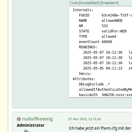
JavaScripts codemirror/fhe
Code
Auswählen
Erweitern
SVGcache 0
Internals:
alias WEB
FUUID 63c4248e-f33f-ce32
closeConn 0
NAME allowedWEB
confirmDelete 0
NR 532
csrfTokenHTTPHeader 1
STATE validFor:WEB
fwcompress 1
TYPE allowed
jsLog 0
eventCount 60609
longpoll websocket
READINGS:
plotEmbed 0
2025-05-07 10:12:30 last
sslVersion TLSv12:!SSLv3
2025-05-07 10:12:30 lastAu
stylesheetPrefix dark
2025-05-07 10:12:30 la
verbose 5
2025-05-05 09:11:23
hmccu:
Attributes:
DbLogExclude .*
allowedIfAuthenticatedByM
basicAuth SHA256:xxxx:xx
basicAuthExpiry 500
validFor WEB
verbose 5
rudolfkoenig
07 Mai 2025, 22:15:26
Administrator
Ich habe jetzt ein fhem.cfg mit d