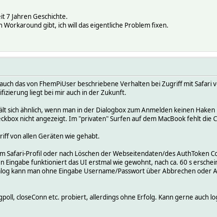
it 7 Jahren Geschichte.
n Workaround gibt, ich will das eigentliche Problem fixen.
 auch das von FhemPiUser beschriebene Verhalten bei Zugriff mit Safar
fizierung liegt bei mir auch in der Zukunft.
lt sich ähnlich, wenn man in der Dialogbox zum Anmelden keinen Haken 
eckbox nicht angezeigt. Im "privaten" Surfen auf dem MacBook fehlt die C
iff von allen Geräten wie gehabt.
Safari-Profil oder nach Löschen der Webseitendaten/des AuthToken Cook
alen Eingabe funktioniert das UI erstmal wie gewohnt, nach ca. 60 s ersche
log kann man ohne Eingabe Username/Passwort über Abbrechen oder An
oll, closeConn etc. probiert, allerdings ohne Erfolg. Kann gerne auch log