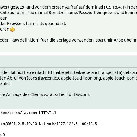
swort gesetzt, und vor dem ersten Aufruf auf dem iPad (iOS 18.4.1) in de
Seite auf dem iPad einmal Benutzername/Passwort eingeben, und konnte
ssen.
 des Browsers hat nichts geaendert.
rloren
-r" oder "Raw definition" fuer die Vorlage verwenden, spart mir Arbeit beim
in der Tat nicht so einfach. Ich habe jetzt teilweise auch lange (>1h) g
ten Abruf von Icons (favicon.ico, apple-touch-icon.png, apple-touch-ico
äufig".
e Anfrage des Clients voraus (hier für favicon):
fhem/icons/favicon HTTP/1.1
ion/8621.2.5.10.10 Network/4277.122.6 iOS/18.5
0.9