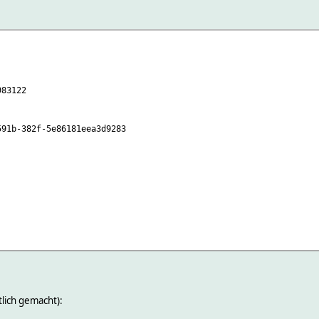
83122
-382f-5e86181eea3d9283
 state Initialized
lich gemacht):