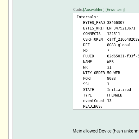
Code
Auswählen
Erweitern
Internals:
BYTES_READ 38466307
BYTES_WRITTEN 3475213671
CONNECTS 122511
CSRFTOKEN csrf_2166482039
DEF 8083 global
FD 7
FUUID 62d65031-f33f-591b
NAME WEB
NR 31
NTFY_ORDER 50-WEB
PORT 8083
SSL 1
STATE Initialized
TYPE FHEMWEB
eventCount 13
READINGS:
2025-05-05 09:11:02
hmccu:
Attributes:
DbLogExclude .*
Mein allowed Device (hash unkennt
HTTPS 1