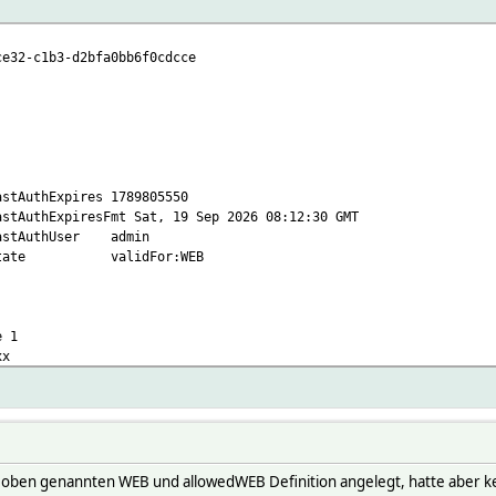
m_codemirror.js
-c1b3-d2bfa0bb6f0cdcce
AuthExpires 1789805550
thExpiresFmt Sat, 19 Sep 2026 08:12:30 GMT
stAuthUser admin
 state validFor:WEB
e 1
xx
er oben genannten WEB und allowedWEB Definition angelegt, hatte aber 