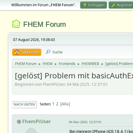
Willkommen im Forum „
FHEM Forum
“.
Einloggen
Registrie
FHEM Forum
07 August 2026, 19:38:43
Übersicht
Suche
FHEM Forum
FHEM
Frontends
FHEMWEB
[gelöst] Problem
►
►
►
►
[gelöst] Problem mit basicAuthEx
Begonnen von FhemPiUser, 04 Mai 2025, 12:37:01
1
2
Seiten
Alle
NACH UNTEN
FhemPiUser
04 Mai 2025, 12:37:01
Bei meinem IPhone (iOS 18.4.1) ko