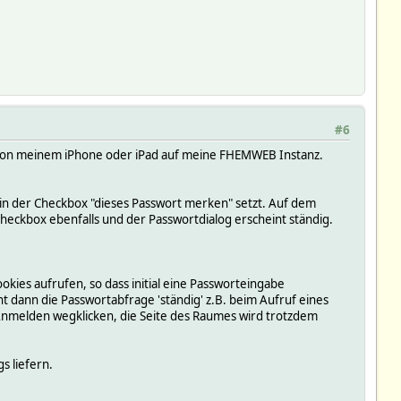
#6
i von meinem iPhone oder iPad auf meine FHEMWEB Instanz.
in der Checkbox "dieses Passwort merken" setzt. Auf dem
heckbox ebenfalls und der Passwortdialog erscheint ständig.
ies aufrufen, so dass initial eine Passworteingabe
int dann die Passwortabfrage 'ständig' z.B. beim Aufruf eines
melden wegklicken, die Seite des Raumes wird trotzdem
s liefern.