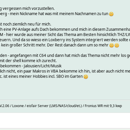
ig vergessen mich vorzustellen.
mberg - mein Nickname hat was mit meinem Nachnamen zu tun
 noch ziemlich neu für mich.
uch eine PV-Anlage aufs Dach bekommen und mich in diesem Zusammenha
EM - hier wurde aus meiner Sicht das Thema am Besten hinsichtlich THZ/LW
ern. Und da so wieso ein Loxberry ins System integriert werden sollte u
n kein großer Schritt mehr. Der Rest danach dann um so mehr
en - angefangen mit C64 und dann hat mich das Thema nicht mehr los ge
mit der shell komme ich zurecht.
nbekommen - Jalousien/Licht/Musik
ch nicht, ein paar Makros in VBA bekomme ich hin, ist aber auch nicht me
. ist eines meiner Hobbies incl. SBO im Garten
.2.06 / Loxone / eisfair Server (LMS/NAS/cloud/et.) / Fronius WR mit 9,3 kwp