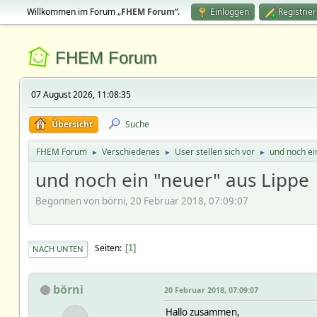
Willkommen im Forum „
FHEM Forum
“.
Einloggen
Registrie
FHEM Forum
07 August 2026, 11:08:35
Übersicht
Suche
FHEM Forum
Verschiedenes
User stellen sich vor
und noch ei
►
►
►
und noch ein "neuer" aus Lippe
Begonnen von börni, 20 Februar 2018, 07:09:07
Seiten
1
NACH UNTEN
börni
20 Februar 2018, 07:09:07
Hallo zusammen,