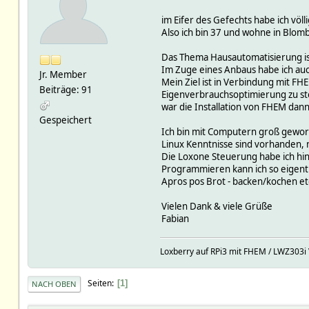
im Eifer des Gefechts habe ich völl
Also ich bin 37 und wohne in Blo
Das Thema Hausautomatisierung ist
Im Zuge eines Anbaus habe ich a
Jr. Member
Mein Ziel ist in Verbindung mit FH
Beiträge: 91
Eigenverbrauchsoptimierung zu steu
war die Installation von FHEM dan
Gespeichert
Ich bin mit Computern groß geword
Linux Kenntnisse sind vorhanden, 
Die Loxone Steuerung habe ich hi
Programmieren kann ich so eigentli
Apros pos Brot - backen/kochen etc
Vielen Dank & viele Grüße
Fabian
Loxberry auf RPi3 mit FHEM / LWZ303i V
Seiten
1
NACH OBEN