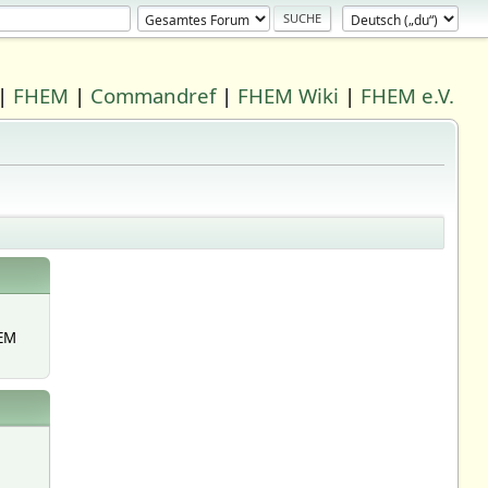
|
FHEM
|
Commandref
|
FHEM Wiki
|
FHEM e.V.
EM