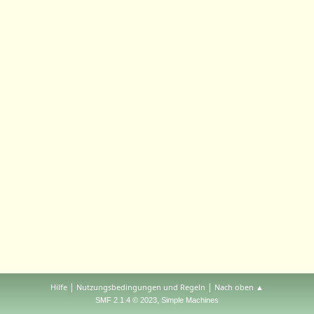
|
|
Hilfe
Nutzungsbedingungen und Regeln
Nach oben ▲
,
SMF 2.1.4 © 2023
Simple Machines