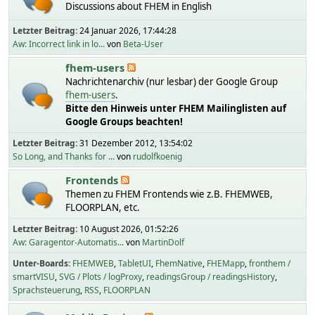
Discussions about FHEM in English
Letzter Beitrag:
24 Januar 2026, 17:44:28
Aw: Incorrect link in lo...
von
Beta-User
fhem-users
Nachrichtenarchiv (nur lesbar) der Google Group
fhem-users
.
Bitte den Hinweis unter FHEM Mailinglisten auf
Google Groups beachten!
Letzter Beitrag:
31 Dezember 2012, 13:54:02
So Long, and Thanks for ...
von
rudolfkoenig
Frontends
Themen zu FHEM Frontends wie z.B. FHEMWEB,
FLOORPLAN, etc.
Letzter Beitrag:
10 August 2026, 01:52:26
Aw: Garagentor-Automatis...
von
MartinDolf
Unter-Boards
FHEMWEB
TabletUI
FhemNative
FHEMapp
fronthem /
smartVISU
SVG / Plots / logProxy
readingsGroup / readingsHistory
Sprachsteuerung
RSS
FLOORPLAN