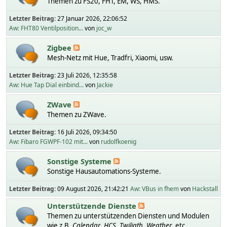
Themen zu FS20, FHT, EM, WS, HMS.
Letzter Beitrag:
27 Januar 2026, 22:06:52
Aw: FHT80 Ventilposition...
von
joc_w
Zigbee
Mesh-Netz mit Hue, Tradfri, Xiaomi, usw.
Letzter Beitrag:
23 Juli 2026, 12:35:58
Aw: Hue Tap Dial einbind...
von
Jackie
ZWave
Themen zu ZWave.
Letzter Beitrag:
16 Juli 2026, 09:34:50
Aw: Fibaro FGWPF-102 mit...
von
rudolfkoenig
Sonstige Systeme
Sonstige Hausautomations-Systeme.
Letzter Beitrag:
09 August 2026, 21:42:21
Aw: VBus in fhem
von
Hackstall
Unterstützende Dienste
Themen zu unterstützenden Diensten und Modulen
wie z.B.
Calendar
,
HCS
,
Twiligth
,
Weather
, etc.