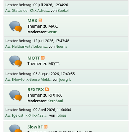
Letzter Beitrag:
09 Juli 2026, 12:34:26
Aw: Status der KNX Adres...
von
Boekel
MAX
Themen zu MAX.
Moderator:
Wzut
Letzter Beitrag:
12 Juni 2026, 17:43:48
Aw: Haltbarkeit / Lebens...
von
Nuems
MQTT
Themen zu MQTT.
Letzter Beitrag:
05 August 2026, 17:40:55
Aw: [HowTo] X-Sense Meld...
von
Joerg_L
RFXTRX
Themen zu RFXTRX
Moderator:
KernSani
Letzter Beitrag:
09 April 2026, 11:04:04
Aw: [gelöst] RFXTRX433 I...
von
Tobias
SlowRF