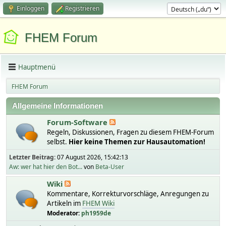
Einloggen
Registrieren
FHEM Forum
Hauptmenü
FHEM Forum
Allgemeine Informationen
Forum-Software
Regeln, Diskussionen, Fragen zu diesem FHEM-Forum
selbst.
Hier keine Themen zur Hausautomation!
Letzter Beitrag:
07 August 2026, 15:42:13
Aw: wer hat hier den Bot...
von
Beta-User
Wiki
Kommentare, Korrekturvorschläge, Anregungen zu
Artikeln im
FHEM Wiki
Moderator:
ph1959de