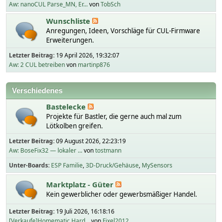
Aw: nanoCUL Parse_MN, Er...
von
TobSch
Wunschliste
Anregungen, Ideen, Vorschläge für CUL-Firmware
Erweiterungen.
Letzter Beitrag:
19 April 2026, 19:32:07
Aw: 2 CUL betreiben
von
martinp876
Verschiedenes
Bastelecke
Projekte für Bastler, die gerne auch mal zum
Lötkolben greifen.
Letzter Beitrag:
09 August 2026, 22:23:19
Aw: BoseFix32 — lokaler ...
von
tostmann
Unter-Boards
ESP Familie
3D-Druck/Gehäuse
MySensors
Marktplatz - Güter
Kein gewerblicher oder gewerbsmäßiger Handel.
Letzter Beitrag:
19 Juli 2026, 16:18:16
[Verkaufe]Homematic Hard...
von
Fixel2012