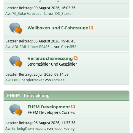
Letzter Beitrag:
09 August 2026, 16:03:36
Aw: 76_SolarForecast - I...
von
DS_Starter
Wallboxen und E-Fahrzeuge
Letzter Beitrag:
05 August 2026, 19:40:45
Aw: ABL EMH1 über RS485-...
von
ChrisB52
Verbrauchsmessung
Stromzähler und Gaszähler
Letzter Beitrag:
25 Juli 2026, 09:14:59
Aw: OBI Energietracker
von
TomLee
FHEM - Entwicklung
FHEM Development
FHEM Developers Corner.
Letzter Beitrag:
06 August 2026, 11:33:38
Aw: (erledigt) svn repo ...
von
rudolfkoenig