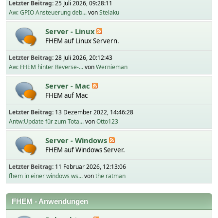
Letzter Beitrag:
25 Juli 2026, 09:28:11
Aw: GPIO Ansteuerung deb...
von
Stelaku
Server - Linux
FHEM auf Linux Servern.
Letzter Beitrag:
28 Juli 2026, 20:12:43
Aw: FHEM hinter Reverse-...
von
Wernieman
Server - Mac
FHEM auf Mac
Letzter Beitrag:
13 Dezember 2022, 14:46:28
Antw:Update für zum Tota...
von
Otto123
Server - Windows
FHEM auf Windows Server.
Letzter Beitrag:
11 Februar 2026, 12:13:06
fhem in einer windows ws...
von
the ratman
FHEM - Anwendungen