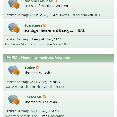
Mobile Devices
FHEM auf mobilen Geräten.
Letzter Beitrag:
22 Juni 2026, 19:42:31
Aw: HubForFhem
von
DLD
Sonstiges
Sonstige Themen mit Bezug zu FHEM.
Letzter Beitrag:
09 August 2026, 11:51:30
Aw: Neues Modul - 66_EPG...
von
Marko1976
FHEM - Hausautomations-Systeme
1Wire
Themen zu 1Wire.
Letzter Beitrag:
28 Juli 2026, 15:30:37
Aw: OWX Parallelbetrieb ...
von
dieter114
EnOcean
Themen zu EnOcean.
Letzter Beitrag:
09 Juli 2026, 06:42:00
Aw: attr repeaterID bei ...
von
Flachzange