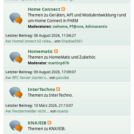
Home Connect
Themen zu Geräten, API und Modulentwicklung rund
um Home Connect in FHEM
Moderatoren:
swhome
,
Pf@nne
,
Adimarantis
Letzter Beitrag:
08 August 2026, 11:04:27
Aw: HomeConnect V2 relea...
von
Shadow3561
Homematic
Themen zu HomeMatic und Zubehör.
Moderator:
martinp876
Letzter Beitrag:
09 August 2026, 17:09:07
Aw: RPC Server startet n...
von
passibe
InterTechno
Themen zu InterTechno.
Letzter Beitrag:
10 März 2026, 21:13:07
Aw: Fenstermelder nicht ...
von
noansi
KNX/EIB
Themen zu KNX/EIB.