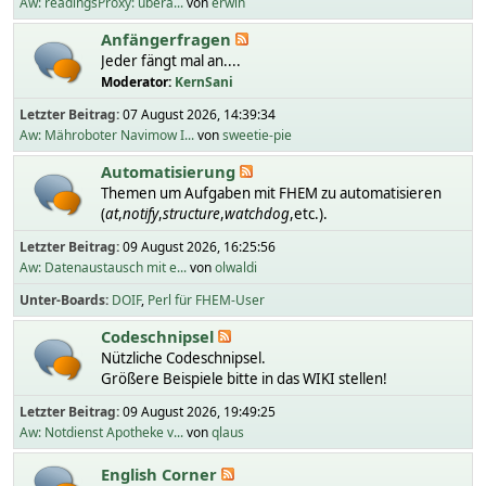
Aw: readingsProxy: übera...
von
erwin
Anfängerfragen
Jeder fängt mal an....
Moderator:
KernSani
Letzter Beitrag:
07 August 2026, 14:39:34
Aw: Mähroboter Navimow I...
von
sweetie-pie
Automatisierung
Themen um Aufgaben mit FHEM zu automatisieren
(
at
,
notify
,
structure
,
watchdog
,etc.).
Letzter Beitrag:
09 August 2026, 16:25:56
Aw: Datenaustausch mit e...
von
olwaldi
Unter-Boards
DOIF
Perl für FHEM-User
Codeschnipsel
Nützliche Codeschnipsel.
Größere Beispiele bitte in das WIKI stellen!
Letzter Beitrag:
09 August 2026, 19:49:25
Aw: Notdienst Apotheke v...
von
qlaus
English Corner