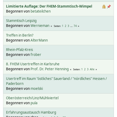
Limitierte Auflage: Der FHEM-Stammtisch-Wimpel
Begonnen von
betateilchen
Stammtisch Leipzig
Begonnen von
Wernieman
1
2
3
...
74
Seiten
Treffen in Berlin?
Begonnen von
AlterMann
Rhein-Pfalz-Kreis
Begonnen von
frober
8. FHEM Usertreffen in Karlsruhe
Begonnen von
Prof. Dr. Peter Henning
1
2
3
Alle
Seiten
Usertreff im Raum "östliches" Sauerland / "nördliches" Hessen /
Paderborn
Begonnen von
moelski
Oberösterreich/Linz/Mühlviertel
Begonnen von
pula
Erfahrungsaustausch Hamburg