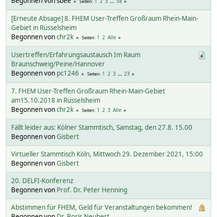
Begonnen von sbee
1
2
3
...
38
Seiten
[Erneute Absage] 8. FHEM User-Treffen Großraum Rhein-Main-
Gebiet in Rüsselsheim
Begonnen von
chr2k
1
2
Alle
Seiten
Usertreffen/Erfahrungsaustausch Im Raum
Braunschweig/Peine/Hannover
Begonnen von
pc1246
1
2
3
...
23
Seiten
7. FHEM User-Treffen Großraum Rhein-Main-Gebiet
am15.10.2018 in Rüsselsheim
Begonnen von
chr2k
1
2
3
Alle
Seiten
Fällt leider aus: Kölner Stammtisch, Samstag, den 27.8. 15.00
Begonnen von
Gisbert
Virtueller Stammtisch Köln, Mittwoch 29. Dezember 2021, 15:00
Begonnen von
Gisbert
20. DELFI-Konferenz
Begonnen von
Prof. Dr. Peter Henning
Abstimmen für FHEM, Geld für Veranstaltungen bekommen!
Begonnen von
Dr. Boris Neubert