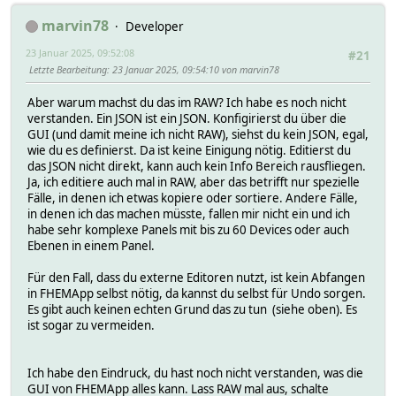
marvin78
Developer
23 Januar 2025, 09:52:08
#21
Letzte Bearbeitung
: 23 Januar 2025, 09:54:10 von marvin78
Aber warum machst du das im RAW? Ich habe es noch nicht
verstanden. Ein JSON ist ein JSON. Konfigirierst du über die
GUI (und damit meine ich nicht RAW), siehst du kein JSON, egal,
wie du es definierst. Da ist keine Einigung nötig. Editierst du
das JSON nicht direkt, kann auch kein Info Bereich rausfliegen.
Ja, ich editiere auch mal in RAW, aber das betrifft nur spezielle
Fälle, in denen ich etwas kopiere oder sortiere. Andere Fälle,
in denen ich das machen müsste, fallen mir nicht ein und ich
habe sehr komplexe Panels mit bis zu 60 Devices oder auch
Ebenen in einem Panel.
Für den Fall, dass du externe Editoren nutzt, ist kein Abfangen
in FHEMApp selbst nötig, da kannst du selbst für Undo sorgen.
Es gibt auch keinen echten Grund das zu tun (siehe oben). Es
ist sogar zu vermeiden.
Ich habe den Eindruck, du hast noch nicht verstanden, was die
GUI von FHEMApp alles kann. Lass RAW mal aus, schalte