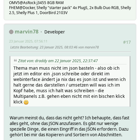
OMV5@AsRock j3455 8GB RAM
FHEM@Docker, Shelly "starter pack" 4x PlugS, 2x Bulb Duo RGB, Shelly
2.5, Shelly Plus 1, DoorBird 2103V
marvin78
Developer
23 Januar 2025, 07:56:11
#17
Letzte Bearbeitung
: 23 Januar 2025, 08:03:46 von marvin78
Zitat von: draddy am 22 Januar 2025, 22:37:47
Thema man muss nicht im json basteln - also ob ich
jetzt im editor ein .json schreibe oder direkt im
webinterface ändert ja nix das es json ist und wenn ich
halt gerne das darstellen / umsetzen will was ich im
Kopf habe, muss ich halt was schreiben - die
Multipanels z.B. gehen eben nicht mit ein bischen klick
klick
Warum meinst du, dass das nicht geht? Ich behaupte, dass fast
alles geht, ohne das JSON anzufassen. Es gibt nur wenige
spezielle Dinge, die einen Eingriff in das JSON erfordern. Dazu
gehört bei mir das Kopieren und Sortiern von Abschnitten.