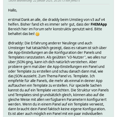
Letzte Bearbeitung
: 22 Januar 2025, 20:20:13 von jemu75
Hallo,
erstmal Dank an alle, die draddy beim Umstieg von v3 auf v4
helfen. Bisher fand ich es immer sehr gut, dass der
FHEMApp
Bereich hier im Forum sehr konstruktiv genutzt wird. Bitte
behaltet das bei!
@draddy: Die Erfahrung anderer Neulinge und auch
Umsteiger hat tatsächlich gezeigt, dass es ratsam ist sich über
die App-Einstellungen an die Konfiguration der Panels und
Templates ranzutasten. Als geübten "v3-Nutzer", wo alles nur
über JSON ging, kann ich dich natürlich verstehen. Aber
probiere gern mal über die App-Einstellungen ein Panel und
oder Template zu erstellen und schau danach dann mal, wie
das JSON aussieht. Zum Thema Panel vs. Template. Ich
empfehle für alle Panels, die mehr als einmal in deiner App
auftauchen ein Template zu erstellen. Für spezielle Sachen
kannst du auf ein Template verzichten. Die Struktur von Panels
und Templates sind grundsätzlich gleich, können also auf die
gleiche Weise mit allen verfügbaren Parametern konfiguriert
werden. Wenn du in einem Panel auf ein Template verweist,
dann braucht dein Panel faktisch keine eigene Konfiguration.
Es ist aber auch möglich ein Panel mit ein paar individuellen