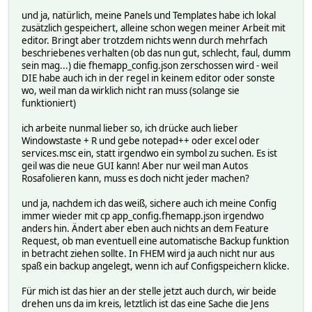
und ja, natürlich, meine Panels und Templates habe ich lokal
zusätzlich gespeichert, alleine schon wegen meiner Arbeit mit
editor. Bringt aber trotzdem nichts wenn durch mehrfach
beschriebenes verhalten (ob das nun gut, schlecht, faul, dumm
sein mag...) die fhemapp_config.json zerschossen wird - weil
DIE habe auch ich in der regel in keinem editor oder sonste
wo, weil man da wirklich nicht ran muss (solange sie
funktioniert)
ich arbeite nunmal lieber so, ich drücke auch lieber
Windowstaste + R und gebe notepad++ oder excel oder
services.msc ein, statt irgendwo ein symbol zu suchen. Es ist
geil was die neue GUI kann! Aber nur weil man Autos
Rosafolieren kann, muss es doch nicht jeder machen?
und ja, nachdem ich das weiß, sichere auch ich meine Config
immer wieder mit cp app_config.fhemapp.json irgendwo
anders hin. Ändert aber eben auch nichts an dem Feature
Request, ob man eventuell eine automatische Backup funktion
in betracht ziehen sollte. In FHEM wird ja auch nicht nur aus
spaß ein backup angelegt, wenn ich auf Configspeichern klicke.
Für mich ist das hier an der stelle jetzt auch durch, wir beide
drehen uns da im kreis, letztlich ist das eine Sache die Jens