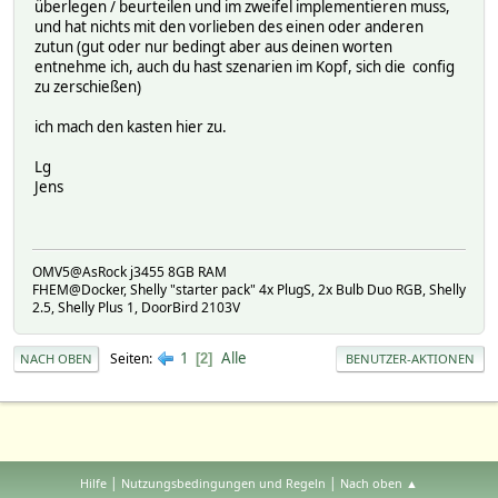
überlegen / beurteilen und im zweifel implementieren muss,
und hat nichts mit den vorlieben des einen oder anderen
zutun (gut oder nur bedingt aber aus deinen worten
entnehme ich, auch du hast szenarien im Kopf, sich die config
zu zerschießen)
ich mach den kasten hier zu.
Lg
Jens
OMV5@AsRock j3455 8GB RAM
FHEM@Docker, Shelly "starter pack" 4x PlugS, 2x Bulb Duo RGB, Shelly
2.5, Shelly Plus 1, DoorBird 2103V
1
Alle
Seiten
2
NACH OBEN
BENUTZER-AKTIONEN
|
|
Hilfe
Nutzungsbedingungen und Regeln
Nach oben ▲