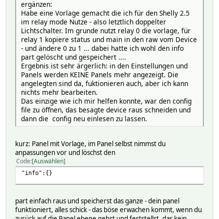
ergänzen:
Habe eine Vorlage gemacht die ich für den Shelly 2.5
im relay mode Nutze - also letztlich doppelter
Lichtschalter. Im grunde nutzt relay 0 die vorlage, für
relay 1 kopiere status und main in den raw vom Device
- und ändere 0 zu 1 ... dabei hatte ich wohl den info
part gelöscht und gespeichert ....
Ergebnis ist sehr ärgerlich: in den Einstellungen und
Panels werden KEINE Panels mehr angezeigt. Die
angelegten sind da, fuktionieren auch, aber ich kann
nichts mehr bearbeiten.
Das einzige wie ich mir helfen konnte, war den config
file zu öffnen, das besagte device raus schneiden und
dann die config neu einlesen zu lassen.
kurz: Panel mit Vorlage, im Panel selbst nimmst du
anpassungen vor und löschst den
Code
Auswählen
"info":{}
part einfach raus und speicherst das ganze - dein panel
funktioniert, alles schick - das böse erwachen kommt, wenn du
zurück auf die Panel ebene gehst und feststellst, das kein