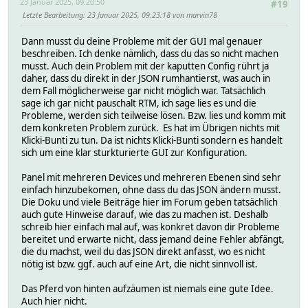
23 Januar 2025, 09:20:50
#19
Letzte Bearbeitung
: 23 Januar 2025, 09:23:18 von marvin78
Dann musst du deine Probleme mit der GUI mal genauer
beschreiben. Ich denke nämlich, dass du das so nicht machen
musst. Auch dein Problem mit der kaputten Config rührt ja
daher, dass du direkt in der JSON rumhantierst, was auch in
dem Fall möglicherweise gar nicht möglich war. Tatsächlich
sage ich gar nicht pauschalt RTM, ich sage lies es und die
Probleme, werden sich teilweise lösen. Bzw. lies und komm mit
dem konkreten Problem zurück. Es hat im Übrigen nichts mit
Klicki-Bunti zu tun. Da ist nichts Klicki-Bunti sondern es handelt
sich um eine klar sturkturierte GUI zur Konfiguration.
Panel mit mehreren Devices und mehreren Ebenen sind sehr
einfach hinzubekomen, ohne dass du das JSON ändern musst.
Die Doku und viele Beiträge hier im Forum geben tatsächlich
auch gute Hinweise darauf, wie das zu machen ist. Deshalb
schreib hier einfach mal auf, was konkret davon dir Probleme
bereitet und erwarte nicht, dass jemand deine Fehler abfängt,
die du machst, weil du das JSON direkt anfasst, wo es nicht
nötig ist bzw. ggf. auch auf eine Art, die nicht sinnvoll ist.
Das Pferd von hinten aufzäumen ist niemals eine gute Idee.
Auch hier nicht.