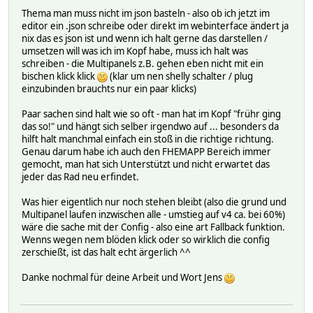
Thema man muss nicht im json basteln - also ob ich jetzt im
editor ein .json schreibe oder direkt im webinterface ändert ja
nix das es json ist und wenn ich halt gerne das darstellen /
umsetzen will was ich im Kopf habe, muss ich halt was
schreiben - die Multipanels z.B. gehen eben nicht mit ein
bischen klick klick
(klar um nen shelly schalter / plug
einzubinden brauchts nur ein paar klicks)
Paar sachen sind halt wie so oft - man hat im Kopf "frühr ging
das so!" und hängt sich selber irgendwo auf ... besonders da
hilft halt manchmal einfach ein stoß in die richtige richtung.
Genau darum habe ich auch den FHEMAPP Bereich immer
gemocht, man hat sich Unterstützt und nicht erwartet das
jeder das Rad neu erfindet.
Was hier eigentlich nur noch stehen bleibt (also die grund und
Multipanel laufen inzwischen alle - umstieg auf v4 ca. bei 60%)
wäre die sache mit der Config - also eine art Fallback funktion.
Wenns wegen nem blöden klick oder so wirklich die config
zerschießt, ist das halt echt ärgerlich ^^
Danke nochmal für deine Arbeit und Wort Jens