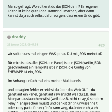
Mal so gefragt: Wo editierst du das JSON denn? Ein eigener
Editor ist keine gute Idee. Kannst du machen, aber dann
kannst du ja auch selbst dafür sorgen, dass es ein Undo gibt.
draddy
23 Januar 2025, 09:41:58
#20
wir sollten uns mal einigen WAS genau DU mit JSON meinst xD
für mich ist das alles JSON, ein Panel, ist ein JSON (weil in JSON
geschrieben) ein Template ist ein JSON, die Config von
FHEMAPP ist ein JSON.
Im Anhang einfach mal eins meiner Multipanels.
und besagten fehler erreichst du über das Web GUI - du
gehst auf ein Panel, gehst auf raw ansicht weil du z.B. den
Mainpart austauschen willst (weil du z.B. nicht relay_0 sondern
relay_1 ansprechen musst) und denkst dir (in unwissenheit
oder copy paste fehler) "info kann weg, da ändere ich ja eh