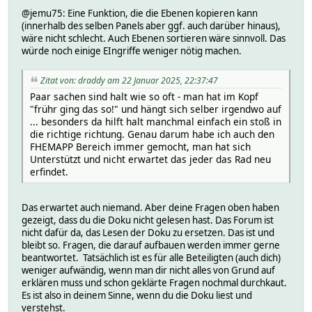
@jemu75: Eine Funktion, die die Ebenen kopieren kann
(innerhalb des selben Panels aber ggf. auch darüber hinaus),
wäre nicht schlecht. Auch Ebenen sortieren wäre sinnvoll. Das
würde noch einige EIngriffe weniger nötig machen.
Zitat von: draddy am 22 Januar 2025, 22:37:47
Paar sachen sind halt wie so oft - man hat im Kopf
"frühr ging das so!" und hängt sich selber irgendwo auf
... besonders da hilft halt manchmal einfach ein stoß in
die richtige richtung. Genau darum habe ich auch den
FHEMAPP Bereich immer gemocht, man hat sich
Unterstützt und nicht erwartet das jeder das Rad neu
erfindet.
Das erwartet auch niemand. Aber deine Fragen oben haben
gezeigt, dass du die Doku nicht gelesen hast. Das Forum ist
nicht dafür da, das Lesen der Doku zu ersetzen. Das ist und
bleibt so. Fragen, die darauf aufbauen werden immer gerne
beantwortet. Tatsächlich ist es für alle Beteiligten (auch dich)
weniger aufwändig, wenn man dir nicht alles von Grund auf
erklären muss und schon geklärte Fragen nochmal durchkaut.
Es ist also in deinem Sinne, wenn du die Doku liest und
verstehst.