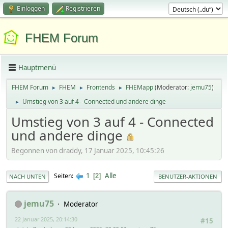
Einloggen
Registrieren
FHEM Forum
Hauptmenü
FHEM Forum
FHEM
Frontends
FHEMapp
(Moderator:
jemu75
)
►
►
►
Umstieg von 3 auf 4 - Connected und andere dinge
►
Umstieg von 3 auf 4 - Connected
und andere dinge
Begonnen von draddy, 17 Januar 2025, 10:45:26
1
Alle
Seiten
2
NACH UNTEN
BENUTZER-AKTIONEN
jemu75
Moderator
22 Januar 2025, 20:14:30
#15