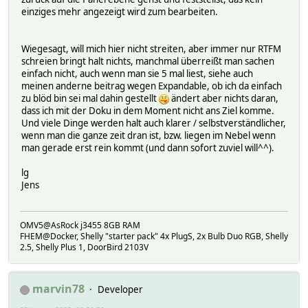
einziges mehr angezeigt wird zum bearbeiten.
Wiegesagt, will mich hier nicht streiten, aber immer nur RTFM
schreien bringt halt nichts, manchmal überreißt man sachen
einfach nicht, auch wenn man sie 5 mal liest, siehe auch
meinen anderne beitrag wegen Expandable, ob ich da einfach
zu blöd bin sei mal dahin gestellt
ändert aber nichts daran,
dass ich mit der Doku in dem Moment nicht ans Ziel komme.
Und viele Dinge werden halt auch klarer / selbstverständlicher,
wenn man die ganze zeit dran ist, bzw. liegen im Nebel wenn
man gerade erst rein kommt (und dann sofort zuviel will^^).
lg
Jens
OMV5@AsRock j3455 8GB RAM
FHEM@Docker, Shelly "starter pack" 4x PlugS, 2x Bulb Duo RGB, Shelly
2.5, Shelly Plus 1, DoorBird 2103V
marvin78
Developer