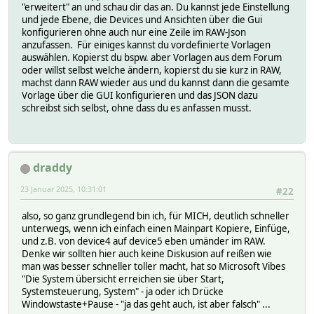
"erweitert" an und schau dir das an. Du kannst jede Einstellung
und jede Ebene, die Devices und Ansichten über die Gui
konfigurieren ohne auch nur eine Zeile im RAW-Json
anzufassen. Für einiges kannst du vordefinierte Vorlagen
auswählen. Kopierst du bspw. aber Vorlagen aus dem Forum
oder willst selbst welche ändern, kopierst du sie kurz in RAW,
machst dann RAW wieder aus und du kannst dann die gesamte
Vorlage über die GUI konfigurieren und das JSON dazu
schreibst sich selbst, ohne dass du es anfassen musst.
draddy
23 Januar 2025, 10:31:01
#22
also, so ganz grundlegend bin ich, für MICH, deutlich schneller
unterwegs, wenn ich einfach einen Mainpart Kopiere, Einfüge,
und z.B. von device4 auf device5 eben umänder im RAW.
Denke wir sollten hier auch keine Diskusion auf reißen wie
man was besser schneller toller macht, hat so Microsoft Vibes
"Die System übersicht erreichen sie über Start,
Systemsteuerung, System" - ja oder ich Drücke
Windowstaste+Pause - "ja das geht auch, ist aber falsch" ...