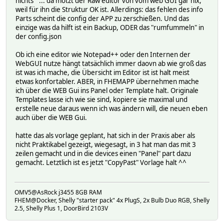
nichts" ... da motzt der Raw editor von vom web GUI gar nix,
weil für ihn die Struktur OK ist. Allerdings: das fehlen des info
Parts scheint die config der APP zu zerschießen. Und das
einzige was da hilft ist ein Backup, ODER das "rumfummeln" in
der config.json
Ob ich eine editor wie Notepad++ oder den Internen der
WebGUI nutze hängt tatsächlich immer daovn ab wie groß das
ist was ich mache, die Übersicht im Editor ist ist halt meist
etwas konfortabler. ABER, in FHEMAPP übernehmen mache
ich über die WEB Gui ins Panel oder Template halt. Originale
Templates lasse ich wie sie sind, kopiere sie maximal und
erstelle neue daraus wenn ich was ändern will, die neuen eben
auch über die WEB Gui.
hatte das als vorlage geplant, hat sich in der Praxis aber als
nicht Praktikabel gezeigt, wiegesagt, in 3 hat man das mit 3
zeilen gemacht und in die devices einen "Panel" part dazu
gemacht. Letztlich ist es jetzt "CopyPast" Vorlage halt ^^
OMV5@AsRock j3455 8GB RAM
FHEM@Docker, Shelly "starter pack" 4x PlugS, 2x Bulb Duo RGB, Shelly
2.5, Shelly Plus 1, DoorBird 2103V