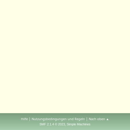
|
|
Hilfe
Nutzungsbedingungen und Regeln
Nach oben ▲
,
SMF 2.1.4 © 2023
Simple Machines