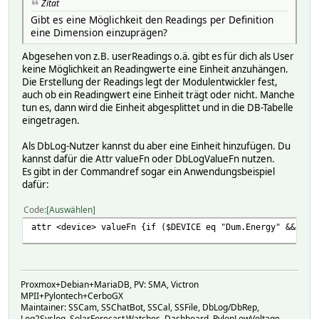
Zitat
Gibt es eine Möglichkeit den Readings per Definition
eine Dimension einzuprägen?
Abgesehen von z.B. userReadings o.ä. gibt es für dich als User
keine Möglichkeit an Readingwerte eine Einheit anzuhängen.
Die Erstellung der Readings legt der Modulentwickler fest,
auch ob ein Readingwert eine Einheit trägt oder nicht. Manche
tun es, dann wird die Einheit abgesplittet und in die DB-Tabelle
eingetragen.
Als DbLog-Nutzer kannst du aber eine Einheit hinzufügen. Du
kannst dafür die Attr valueFn oder DbLogValueFn nutzen.
Es gibt in der Commandref sogar ein Anwendungsbeispiel
dafür:
Code
Auswählen
attr <device> valueFn {if ($DEVICE eq "Dum.Energy" && $RE
Proxmox+Debian+MariaDB, PV: SMA, Victron
MPII+Pylontech+CerboGX
Maintainer: SSCam, SSChatBot, SSCal, SSFile, DbLog/DbRep,
Log2Syslog, SolarForecast,Watches, Dashboard, PylonLowVoltage