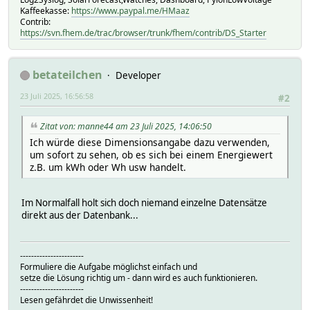
Kaffeekasse:
https://www.paypal.me/HMaaz
Contrib:
https://svn.fhem.de/trac/browser/trunk/fhem/contrib/DS_Starter
betateilchen
Developer
23 Juli 2025, 16:56:58
#2
Zitat von: manne44 am 23 Juli 2025, 14:06:50
Ich würde diese Dimensionsangabe dazu verwenden,
um sofort zu sehen, ob es sich bei einem Energiewert
z.B. um kWh oder Wh usw handelt.
Im Normalfall holt sich doch niemand einzelne Datensätze
direkt aus der Datenbank...
-----------------------
Formuliere die Aufgabe möglichst einfach und
setze die Lösung richtig um - dann wird es auch funktionieren.
-----------------------
Lesen gefährdet die Unwissenheit!