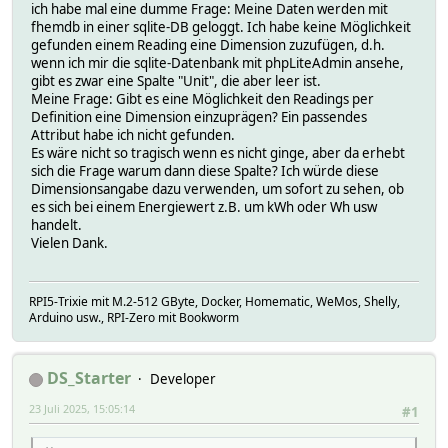
ich habe mal eine dumme Frage: Meine Daten werden mit
fhemdb in einer sqlite-DB geloggt. Ich habe keine Möglichkeit
gefunden einem Reading eine Dimension zuzufügen, d.h.
wenn ich mir die sqlite-Datenbank mit phpLiteAdmin ansehe,
gibt es zwar eine Spalte "Unit", die aber leer ist.
Meine Frage: Gibt es eine Möglichkeit den Readings per
Definition eine Dimension einzuprägen? Ein passendes
Attribut habe ich nicht gefunden.
Es wäre nicht so tragisch wenn es nicht ginge, aber da erhebt
sich die Frage warum dann diese Spalte? Ich würde diese
Dimensionsangabe dazu verwenden, um sofort zu sehen, ob
es sich bei einem Energiewert z.B. um kWh oder Wh usw
handelt.
Vielen Dank.
RPI5-Trixie mit M.2-512 GByte, Docker, Homematic, WeMos, Shelly,
Arduino usw., RPI-Zero mit Bookworm
DS_Starter
Developer
23 Juli 2025, 15:05:14
#1