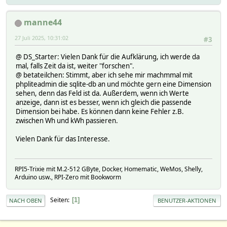
manne44
27 Juli 2025, 10:31:02
#3
@ DS_Starter: Vielen Dank für die Aufklärung, ich werde da
mal, falls Zeit da ist, weiter "forschen".
@ betateilchen: Stimmt, aber ich sehe mir machmmal mit
phpliteadmin die sqlite-db an und möchte gern eine Dimension
sehen, denn das Feld ist da. Außerdem, wenn ich Werte
anzeige, dann ist es besser, wenn ich gleich die passende
Dimension bei habe. Es können dann keine Fehler z.B.
zwischen Wh und kWh passieren.
Vielen Dank für das Interesse.
RPI5-Trixie mit M.2-512 GByte, Docker, Homematic, WeMos, Shelly,
Arduino usw., RPI-Zero mit Bookworm
Seiten
1
NACH OBEN
BENUTZER-AKTIONEN